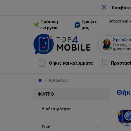
×
Κατεβάστ
Αποστολή 
Πράσινη
Γράψτε
ενέργεια
μας
Χρειάζεσ
Γεια σας, 
ηλεκτρονικ
Θήκες και καλύμματα
Προστασί
Κατάλογος
Θήκ
ΦΊΛΤΡΟ
Διαθεσιμότητα
Τιμή