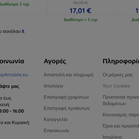
18,90 €
Διαθέσιμο 2 τεμ
17,01 €
1
Διαθέσιμο > 5 τεμ
Δια
υ συνόλου
8
.
οινωνία
Αγορές
Πληροφορί
op4mobile.eu
Αποστολή και πληρωμή
Οι μάρκες μας
Ιστολόγιο
Your cookies
άψτε μας
Επιστροφή χρημάτων
Προστασία προσ
α έως
δεδομένων
ευή:
Επιστροφή προϊόντων
8:00 - 16:00
Κανονισμός παρ
Καταγγελία
ο και Κυριακή:
Όροι και προϋπο
Επικοινωνία
Ιστολόγιο