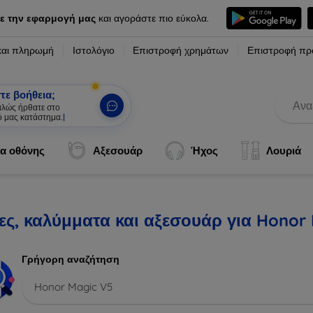
ε την εφαρμογή μας
και αγοράστε πιο εύκολα.
και πληρωμή
Ιστολόγιο
Επιστροφή χρημάτων
Επιστροφή πρ
τε βοήθεια;
καλώς ήρθατε στο
ό μας κατάστημα.
|
α οθόνης
Αξεσουάρ
Ήχος
Λουριά
ες, καλύμματα και αξεσουάρ για Honor
Γρήγορη αναζήτηση
Honor Magic V5