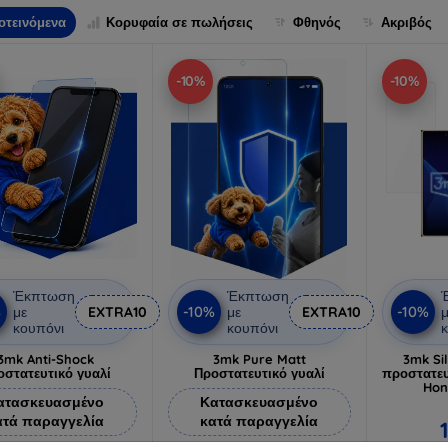
οτεινόμενα
Κορυφαία σε πωλήσεις
Φθηνός
Ακριβός
-10%
-10%
Έκπτωση
Έκπτωση
%
-10%
-10%
με
EXTRA10
με
EXTRA10
μ
κουπόνι
κουπόνι
κ
3mk Anti-Shock
3mk Pure Matt
3mk Si
οστατευτικό γυαλί
Προστατευτικό γυαλί
προστατευ
Hon
ατασκευασμένο
Κατασκευασμένο
ατά παραγγελία
κατά παραγγελία