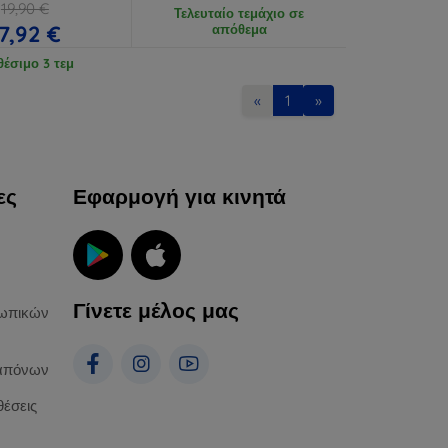
19,90 €
Τελευταίο τεμάχιο σε
7,92 €
απόθεμα
θέσιμο 3 τεμ
«
1
»
ες
Εφαρμογή για κινητά
Γίνετε μέλος μας
ωπικών
απόνων
θέσεις