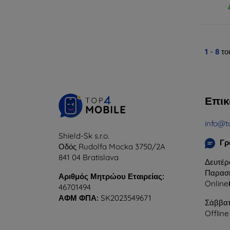
1
-
8
το
Επικ
info@t
Shield-Sk s.r.o.
Γρ
Οδός Rudolfa Mocka 3750/2A
841 04 Bratislava
Δευτέρ
Παρασκ
Αριθμός Μητρώου Εταιρείας:
Online
46701494
ΑΦΜ ΦΠΑ:
SK2023549671
Σάββατ
Offline