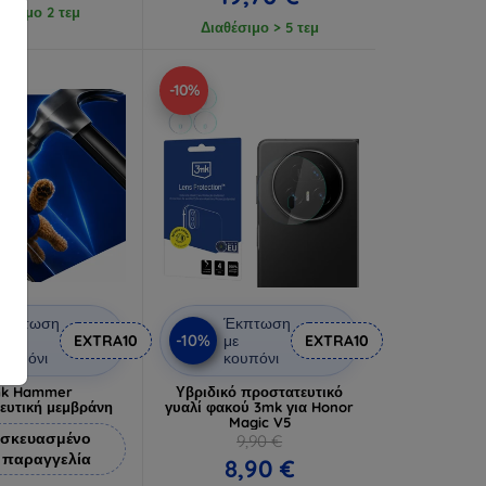
θέσιμο 2 τεμ
Διαθέσιμο > 5 τεμ
-10%
Έκπτωση
Έκπτωση
-10%
ε
EXTRA10
με
EXTRA10
ουπόνι
κουπόνι
k Hammer
Υβριδικό προστατευτικό
ευτική μεμβράνη
γυαλί φακού 3mk για Honor
Magic V5
σκευασμένο
9,90 €
 παραγγελία
8,90 €