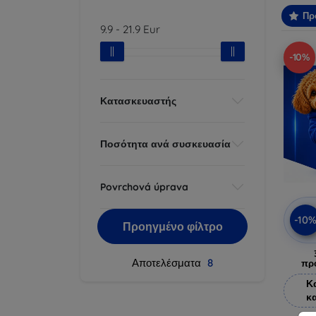
Πρ
9.9
-
21.9
Eur
-10%
Κατασκευαστής
Ποσότητα ανά συσκευασία
Povrchová úprava
-10
Προηγμένο φίλτρο
Αποτελέσματα
8
πρ
Κ
κ