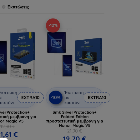
Εκπτώσεις
-10%
Έκπτωση
Έκπτωση
-10%
ε
EXTRA10
με
EXTRA10
ουπόνι
κουπόνι
lverProtection+
3mk SilverProtection+
τική μεμβράνη για
Folded Edition
or Magic V5
προστατευτική μεμβράνη για
Honor Magic V5
12,90 €
21,90 €
11,61 €
19,70 €