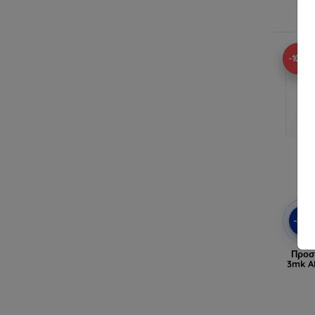
Δ
-10%
-10
Προσ
3mk A