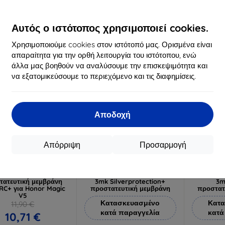
16,90 €
12,90 €
Δια
15,21 €
11,61 €
Αυτός ο ιστότοπος χρησιμοποιεί cookies.
ιαθέσιμο > 5 τεμ
Διαθέσιμο > 5 τεμ
-10%
-10%
Χρησιμοποιούμε cookies στον ιστότοπό μας. Ορισμένα είναι
απαραίτητα για την ορθή λειτουργία του ιστότοπου, ενώ
άλλα μας βοηθούν να αναλύσουμε την επισκεψιμότητα και
να εξατομικεύσουμε το περιεχόμενο και τις διαφημίσεις.
Αποδοχή
Απόρριψη
Προσαρμογή
Έκπτωση
Έκπτωση
%
-10%
-10%
με
EXTRA10
με
EXTRA10
μ
κουπόνι
κουπόνι
κ
τατευτική μεμβράνη
3mk Silverprotection+
3m
RC+ για Honor Magic
προστατευτική μεμβράνη
προστατ
V5
Κατασκευασμένο
Κατα
11,90 €
κατά παραγγελία
κατά
10,71 €