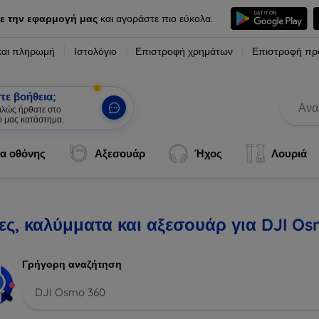
ε την εφαρμογή μας
και αγοράστε πιο εύκολα.
και πληρωμή
Ιστολόγιο
Επιστροφή χρημάτων
Επιστροφή πρ
τε βοήθεια;
καλώς ήρθατε στο
ό μας κατάστημα.
|
α οθόνης
Αξεσουάρ
Ήχος
Λουριά
ες, καλύμματα και αξεσουάρ για DJI O
Γρήγορη αναζήτηση
DJI Osmo 360