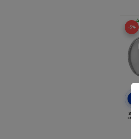
Δ
-5%
-5%
Sunn
κάλυ