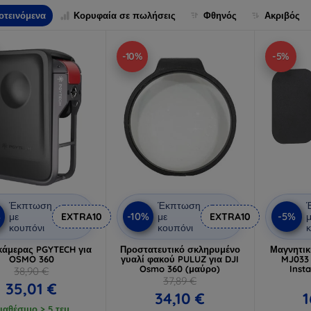
οτεινόμενα
Κορυφαία σε πωλήσεις
Φθηνός
Ακριβός
-10%
-5%
Έκπτωση
Έκπτωση
%
-10%
-5%
με
EXTRA10
με
EXTRA10
μ
κουπόνι
κουπόνι
κ
κάμερας PGYTECH για
Προστατευτικό σκληρυμένο
Μαγνητικ
OSMO 360
γυαλί φακού PULUZ για DJI
MJ033 
Osmo 360 (μαύρο)
Inst
38,90 €
37,89 €
35,01 €
34,10 €
1
ιαθέσιμο > 5 τεμ