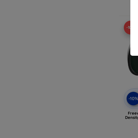
-10%
-10
Free
Densi