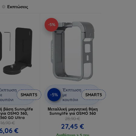
Εκπτώσεις
-5%
Έκπτωση
Έκπτωση
-5%
ε
SMART5
με
SMART5
ουπόνι
κουπόνι
ή βάση Sunnylife
Μεταλλική μαγνητική θήκη
για OSMO 360,
Sunnylife για OSMO 360
a360 GO Ultra
28,90 €
16,90 €
27,45 €
6,06 €
Διαθέσιμο > 5 τεμ