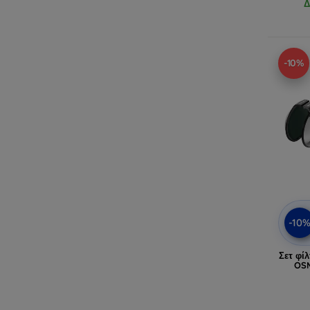
Δ
-10%
-10
Σετ φί
OSM