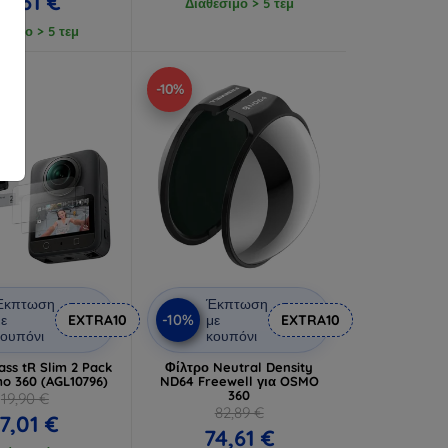
4,61 €
Διαθέσιμο > 5 τεμ
έσιμο > 5 τεμ
-10%
Έκπτωση
Έκπτωση
-10%
ε
EXTRA10
με
EXTRA10
ουπόνι
κουπόνι
ass tR Slim 2 Pack
Φίλτρο Neutral Density
mo 360 (AGL10796)
ND64 Freewell για OSMO
360
19,90 €
82,89 €
17,01 €
74,61 €