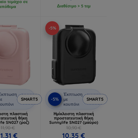
αίο τεμάχιο σε
Διαθέσιμο > 5 τεμ
απόθεμα
-5%
Έκπτωση
Έκπτωση
-5%
ε
SMART5
με
SMART5
ουπόνι
κουπόνι
ειστη πλαστική
Ημίκλειστη πλαστική
ατευτική θήκη
προστατευτική θήκη
ife SN027 (ροζ)
Sunnylife SN027 (μαύρο)
11,90 €
10,90 €
11,31 €
10,35 €