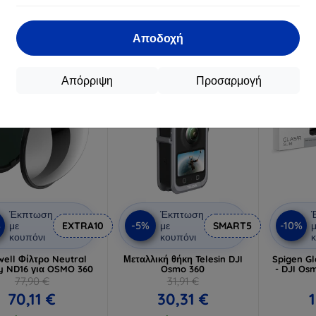
22,70 €
2
Διαθέσιμο 4 τεμ
Διαθέσιμο > 5 τεμ
Διαθ
Αποδοχή
-5%
-15%
Απόρριψη
Προσαρμογή
Έκπτωση
Έκπτωση
%
-5%
-10%
με
EXTRA10
με
SMART5
μ
κουπόνι
κουπόνι
κ
well Φίλτρο Neutral
Μεταλλική θήκη Telesin DJI
Spigen Gl
ty ND16 για OSMO 360
Osmo 360
- DJI Os
77,90 €
31,91 €
70,11 €
30,31 €