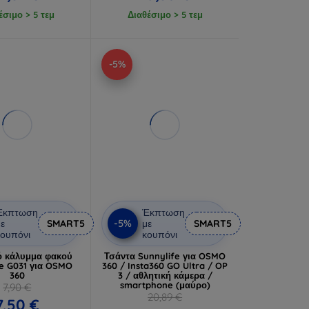
έσιμο > 5 τεμ
Διαθέσιμο > 5 τεμ
-5%
Έκπτωση
Έκπτωση
-5%
ε
SMART5
με
SMART5
ουπόνι
κουπόνι
ό κάλυμμα φακού
Τσάντα Sunnylife για OSMO
fe G031 για OSMO
360 / Insta360 GO Ultra / OP
360
3 / αθλητική κάμερα /
smartphone (μαύρο)
7,90 €
20,89 €
7,50 €