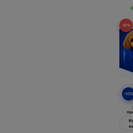
Δ
-10%
-10
πρ
Κ
κ