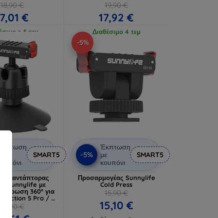
18,90 €
19,90 €
17,01 €
17,92 €
έσιμο > 5 τεμ
Διαθέσιμο 4 τεμ
-5%
Έκπτωση
Έκπτωση
-5%
ε
SMART5
με
SMART5
ουπόνι
κουπόνι
κός αντάπτορας
Προσαρμογέας Sunnylife
ης Sunnylife με
Cold Press
 άρθρωση 360° για
15,90 €
/ Action 5 Pro / 4
15,10 €
/ 3
25,90 €