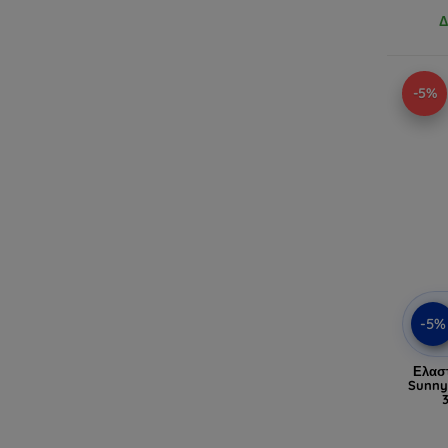
Δ
-5%
-5%
Ελασ
Sunny