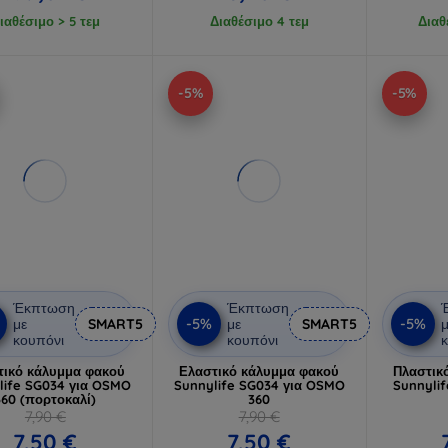
ιαθέσιμο > 5 τεμ
Διαθέσιμο 4 τεμ
Διαθ
-5%
-5%
Έκπτωση
Έκπτωση
-5%
-5%
με
SMART5
με
SMART5
μ
κουπόνι
κουπόνι
κ
τικό κάλυμμα φακού
Ελαστικό κάλυμμα φακού
Πλαστικ
life SG034 για OSMO
Sunnylife SG034 για OSMO
Sunnyli
360 (πορτοκαλί)
360
7,90 €
7,90 €
7,50 €
7,50 €