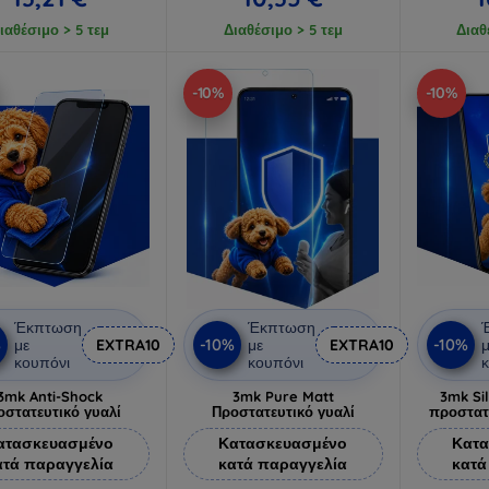
ιαθέσιμο > 5 τεμ
Διαθέσιμο > 5 τεμ
Διαθ
-10%
-10%
Έκπτωση
Έκπτωση
%
-10%
-10%
με
EXTRA10
με
EXTRA10
μ
κουπόνι
κουπόνι
κ
3mk Anti-Shock
3mk Pure Matt
3mk Si
οστατευτικό γυαλί
Προστατευτικό γυαλί
προστατ
ατασκευασμένο
Κατασκευασμένο
Κατα
ατά παραγγελία
κατά παραγγελία
κατά