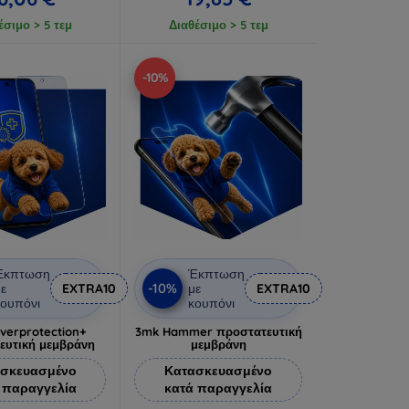
έσιμο > 5 τεμ
Διαθέσιμο > 5 τεμ
-10%
Έκπτωση
Έκπτωση
-10%
ε
EXTRA10
με
EXTRA10
ουπόνι
κουπόνι
lverprotection+
3mk Hammer προστατευτική
ευτική μεμβράνη
μεμβράνη
σκευασμένο
Κατασκευασμένο
 παραγγελία
κατά παραγγελία