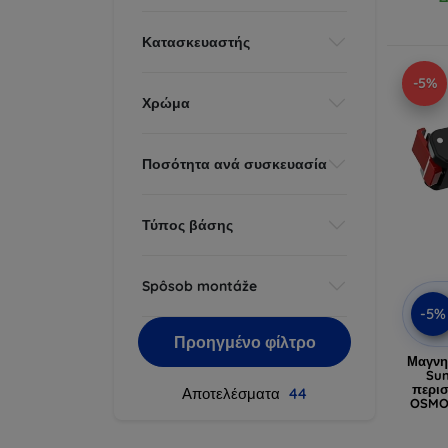
Κατασκευαστής
-5%
Χρώμα
Ποσότητα ανά συσκευασία
Τύπος βάσης
Spôsob montáže
-5%
Προηγμένο φίλτρο
Μαγνη
Sun
περισ
Αποτελέσματα
44
OSMO 
OS