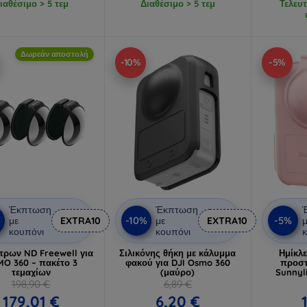
ιαθέσιμο > 5 τεμ
Διαθέσιμο > 5 τεμ
Τελευτ
Δωρεάν αποστολή
-10%
-5%
Έκπτωση
Έκπτωση
%
-10%
-5%
με
EXTRA10
με
EXTRA10
μ
κουπόνι
κουπόνι
κ
λτρων ND Freewell για
Σιλικόνης θήκη με κάλυμμα
Ημίκλ
O 360 – πακέτο 3
φακού για DJI Osmo 360
προστ
τεμαχίων
(μαύρο)
Sunnyl
198,90 €
6,89 €
179,01 €
6,20 €