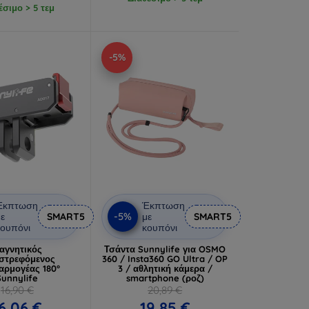
έσιμο > 5 τεμ
-5%
Έκπτωση
Έκπτωση
-5%
ε
SMART5
με
SMART5
ουπόνι
κουπόνι
αγνητικός
Τσάντα Sunnylife για OSMO
στρεφόμενος
360 / Insta360 GO Ultra / OP
ρμογέας 180°
3 / αθλητική κάμερα /
Sunnylife
smartphone (ροζ)
16,90 €
20,89 €
6,06 €
19,85 €