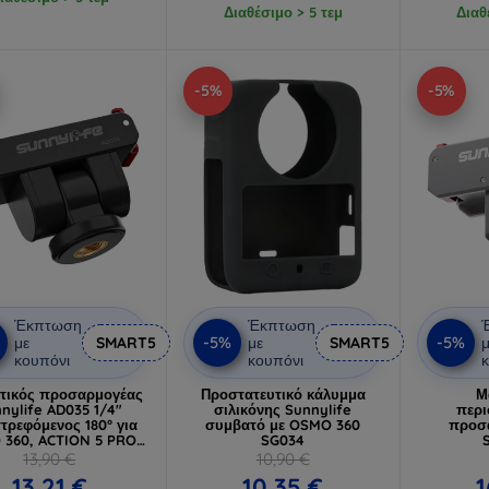
Διαθέσιμο > 5 τεμ
Διαθ
-5%
-5%
Έκπτωση
Έκπτωση
-5%
-5%
με
SMART5
με
SMART5
μ
κουπόνι
κουπόνι
κ
τικός προσαρμογέας
Προστατευτικό κάλυμμα
Μ
nylife AD035 1/4"
σιλικόνης Sunnylife
περι
τρεφόμενος 180° για
συμβατό με OSMO 360
προσα
360, ACTION 5 PRO,
SG034
MO ACTION 4/3/2
13,90 €
10,90 €
13,21 €
10,35 €
1