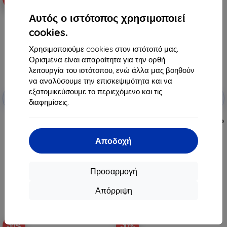
Αυτός ο ιστότοπος χρησιμοποιεί
cookies.
Χρησιμοποιούμε cookies στον ιστότοπό μας.
Ορισμένα είναι απαραίτητα για την ορθή
λειτουργία του ιστότοπου, ενώ άλλα μας βοηθούν
να αναλύσουμε την επισκεψιμότητα και να
Έκπτωση
Έκπτωση
εξατομικεύσουμε το περιεχόμενο και τις
-10%
-10%
με
EXTRA10
με
EXTRA10
διαφημίσεις.
κουπόνι
κουπόνι
Spigen Lite Fit X μπρασελέ,
Spigen Nano Pop λουράκι, μαύρο
μαύρο - Google Pixel Watch
σουσάμι - Google Pixel Watch
4/3/2/1 41mm (AMP09482)
4/3 45mm (AMP09491)
Αποδοχή
36,90 €
39,90 €
33,21 €
35,91 €
Προσαρμογή
Διαθέσιμο > 5 τεμ
Διαθέσιμο > 5 τεμ
Απόρριψη
-10%
-10%