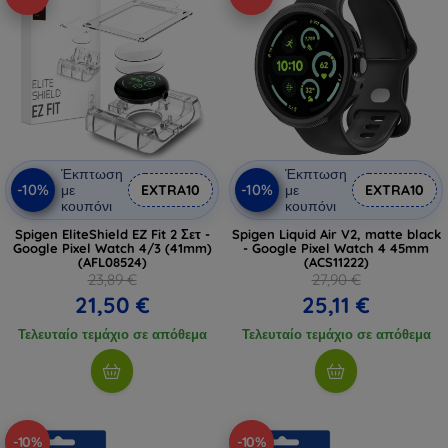
Έκπτωση
Έκπτωση
-10%
-10%
με
EXTRA10
με
EXTRA10
κουπόνι
κουπόνι
Spigen EliteShield EZ Fit 2 Σετ -
Spigen Liquid Air V2, matte black
Google Pixel Watch 4/3 (41mm)
- Google Pixel Watch 4 45mm
(AFL08524)
(ACS11222)
23,89 €
27,90 €
21,50 €
25,11 €
Τελευταίο τεμάχιο σε απόθεμα
Τελευταίο τεμάχιο σε απόθεμα
-10%
-10%