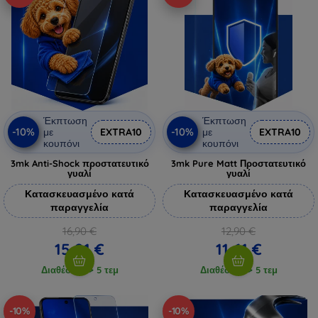
Έκπτωση
Έκπτωση
-10%
-10%
με
EXTRA10
με
EXTRA10
κουπόνι
κουπόνι
3mk Anti-Shock προστατευτικό
3mk Pure Matt Προστατευτικό
γυαλί
γυαλί
Κατασκευασμένο κατά
Κατασκευασμένο κατά
παραγγελία
παραγγελία
16,90 €
12,90 €
15,21 €
11,61 €
Διαθέσιμο > 5 τεμ
Διαθέσιμο > 5 τεμ
-10%
-10%