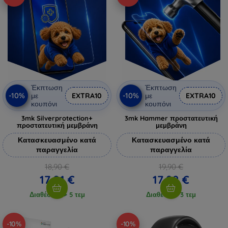
Έκπτωση
Έκπτωση
-10%
-10%
με
EXTRA10
με
EXTRA10
κουπόνι
κουπόνι
3mk Silverprotection+
3mk Hammer προστατευτική
προστατευτική μεμβράνη
μεμβράνη
Κατασκευασμένο κατά
Κατασκευασμένο κατά
παραγγελία
παραγγελία
18,90 €
19,90 €
17,01 €
17,92 €
Διαθέσιμο > 5 τεμ
Διαθέσιμο 3 τεμ
-10%
-10%