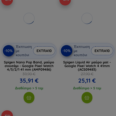
Έκπτωση
Έκπτωση
-10%
-10%
με
EXTRA10
με
EXTRA10
κουπόνι
κουπόνι
Spigen Nano Pop Band, μαύρο
Spigen Liquid Air μαύρο ματ -
σουσάμι - Google Pixel Watch
Google Pixel Watch 4 41mm
4/3/2/1 41 mm (AMP09486)
(ACS09483)
39,90 €
27,90 €
35,91 €
25,11 €
Διαθέσιμο > 5 τεμ
Διαθέσιμο > 5 τεμ