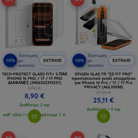
Έκπτωση
Έκπτωση
-10%
-10%
με
EXTRA10
με
EXTRA10
κουπόνι
κουπόνι
TECH-PROTECT GLASS FIT+ 2-ΠΑΚ
SPIGEN GLAS.TR ”EZ FIT PRO”
IPHONE 16 PRO / 17 / 17 PRO
προστατευτικό γυαλί απορρήτου
ΔΙΑΦΑΝΕΣ (5906302319237)
για iPhone 16 Pro / 17 / 17 Pro
PRIVACY (AGL10098)
9,90 €
27,90 €
8,90 €
25,11 €
Διαθέσιμο 2 τεμ
Διαθέσιμο > 5 τεμ
καθ’ οδόν 1 τμχ, αναμένουμε 7. 8.
2026