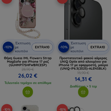
Έκπτωση
Έκπτωση
-10%
-10%
με
EXTRA10
με
EXTRA10
κουπόνι
κουπόνι
Θήκη Guess IML Flowers Strap
Προστατευτικό φακού κάμερας
MagSafe για iPhone 17 ροζ
UNIQ Optix από αλουμίνιο για
(GUHMP17SHFWBRCESP)
iPhone 17 με εφαρμοστή, μαύρο
(UNIQ-IP6.3(2025)-ALENSBLK)
28,90 €
15,90 €
26,02 €
14,31 €
Τελευταίο τεμάχιο σε απόθεμα
Διαθέσιμο > 5 τεμ
-10%
-10%