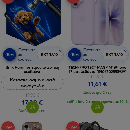
Έκπτωση
Έκπτωση
-10%
-10%
με
EXTRA10
με
EXTRA10
κουπόνι
κουπόνι
3mk Hammer προστατευτική
TECH-PROTECT MAGMAT iPhone
μεμβράνη
17 ματ λεβάντα (5906302333929)
12,90 €
Κατασκευασμένο κατά
11,61 €
παραγγελία
Διαθέσιμο 2 τεμ
19,90 €
17,92 €
καθ’ οδόν 2 τμχ, αναμένουμε 10. 8.
2026
Διαθέσιμο 3 τεμ
-10%
-10%