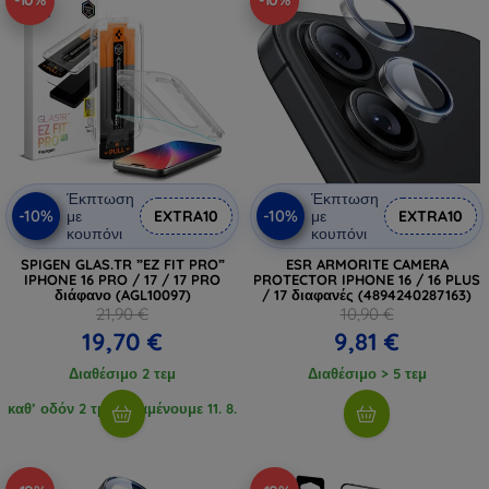
-10%
-10%
Έκπτωση
Έκπτωση
-10%
-10%
με
EXTRA10
με
EXTRA10
κουπόνι
κουπόνι
SPIGEN GLAS.TR ”EZ FIT PRO”
ESR ARMORITE CAMERA
IPHONE 16 PRO / 17 / 17 PRO
PROTECTOR IPHONE 16 / 16 PLUS
διάφανο (AGL10097)
/ 17 διαφανές (4894240287163)
21,90 €
10,90 €
19,70 €
9,81 €
Διαθέσιμο 2 τεμ
Διαθέσιμο > 5 τεμ
καθ’ οδόν 2 τμχ, αναμένουμε 11. 8.
2026