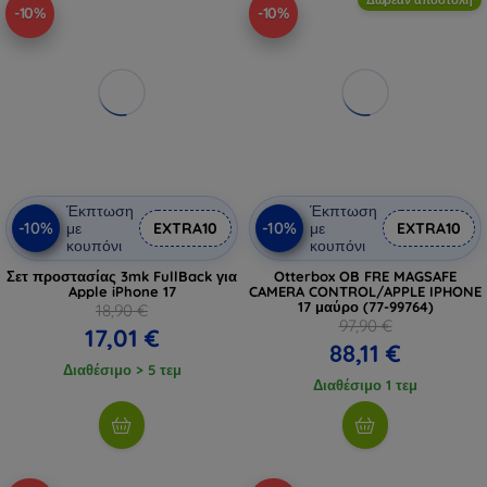
-10%
-10%
Έκπτωση
Έκπτωση
-10%
-10%
με
EXTRA10
με
EXTRA10
κουπόνι
κουπόνι
Σετ προστασίας 3mk FullBack για
Otterbox OB FRE MAGSAFE
Apple iPhone 17
CAMERA CONTROL/APPLE IPHONE
17 μαύρο (77-99764)
18,90 €
97,90 €
17,01 €
88,11 €
Διαθέσιμο > 5 τεμ
Διαθέσιμο 1 τεμ