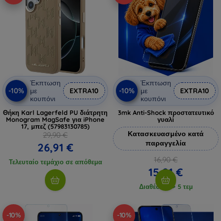
Έκπτωση
Έκπτωση
-10%
-10%
με
EXTRA10
με
EXTRA10
κουπόνι
κουπόνι
Θήκη Karl Lagerfeld PU διάτρητη
3mk Anti-Shock προστατευτικό
Monogram MagSafe για iPhone
γυαλί
17, μπεζ (57983130785)
Κατασκευασμένο κατά
29,90 €
παραγγελία
26,91 €
16,90 €
Τελευταίο τεμάχιο σε απόθεμα
15,21 €
Διαθέσιμο > 5 τεμ
-10%
-10%