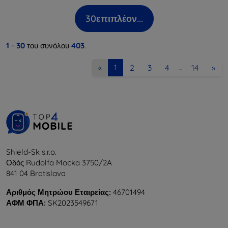
30
επιπλέον...
1
-
30
του συνόλου
403
.
2
3
4
14
»
«
1
…
Shield-Sk s.r.o.
Οδός Rudolfa Mocka 3750/2A
841 04 Bratislava
Αριθμός Μητρώου Εταιρείας:
46701494
ΑΦΜ ΦΠΑ:
SK2023549671