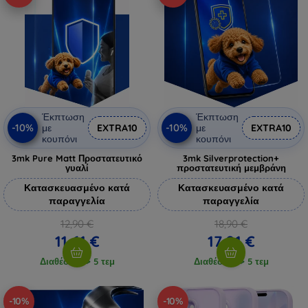
Έκπτωση
Έκπτωση
-10%
-10%
με
EXTRA10
με
EXTRA10
κουπόνι
κουπόνι
3mk Pure Matt Προστατευτικό
3mk Silverprotection+
γυαλί
προστατευτική μεμβράνη
Κατασκευασμένο κατά
Κατασκευασμένο κατά
παραγγελία
παραγγελία
12,90 €
18,90 €
11,61 €
17,01 €
Διαθέσιμο > 5 τεμ
Διαθέσιμο > 5 τεμ
-10%
-10%