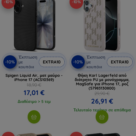
-10%
-10%
Έκπτωση
Έκπτωση
-10%
-10%
με
EXTRA10
με
EXTRA10
κουπόνι
κουπόνι
Spigen Liquid Air, ματ μαύρο -
Θήκη Karl Lagerfeld από
iPhone 17 (ACS10369)
διάτρητο PU με μονόγραμμα,
MagSafe για iPhone 17, ροζ
18,90 €
(57983130800)
17,01 €
29,90 €
26,91 €
Διαθέσιμο > 5 τεμ
Τελευταίο τεμάχιο σε απόθεμα