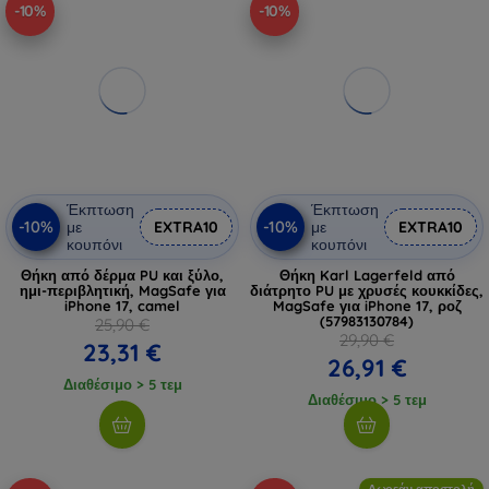
-10%
-10%
Έκπτωση
Έκπτωση
-10%
-10%
με
EXTRA10
με
EXTRA10
κουπόνι
κουπόνι
Θήκη από δέρμα PU και ξύλο,
Θήκη Karl Lagerfeld από
ημι-περιβλητική, MagSafe για
διάτρητο PU με χρυσές κουκκίδες,
iPhone 17, camel
MagSafe για iPhone 17, ροζ
(57983130784)
25,90 €
29,90 €
23,31 €
26,91 €
Διαθέσιμο > 5 τεμ
Διαθέσιμο > 5 τεμ
Δωρεάν αποστολή