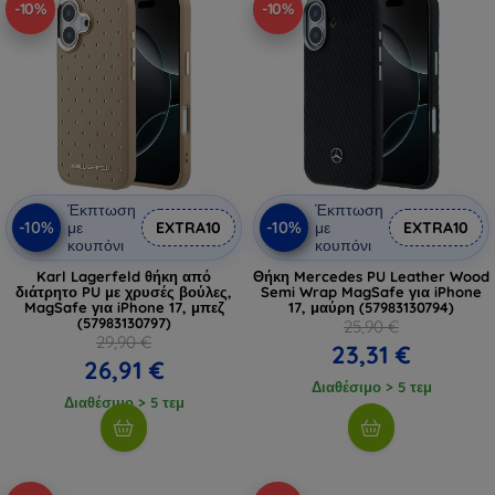
-10%
-10%
Έκπτωση
Έκπτωση
-10%
-10%
με
EXTRA10
με
EXTRA10
κουπόνι
κουπόνι
Karl Lagerfeld θήκη από
Θήκη Mercedes PU Leather Wood
διάτρητο PU με χρυσές βούλες,
Semi Wrap MagSafe για iPhone
MagSafe για iPhone 17, μπεζ
17, μαύρη (57983130794)
(57983130797)
25,90 €
29,90 €
23,31 €
26,91 €
Διαθέσιμο > 5 τεμ
Διαθέσιμο > 5 τεμ