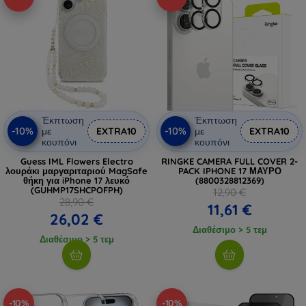
Έκπτωση
Έκπτωση
-10%
-10%
με
EXTRA10
με
EXTRA10
κουπόνι
κουπόνι
Guess IML Flowers Electro
RINGKE CAMERA FULL COVER 2-
λουράκι μαργαριταριού MagSafe
PACK IPHONE 17 ΜΑΥΡΟ
θήκη για iPhone 17 λευκό
(8800328812369)
(GUHMP17SHCPOFPH)
12,90 €
28,90 €
11,61 €
26,02 €
Διαθέσιμο > 5 τεμ
Διαθέσιμο > 5 τεμ
-10%
-10%