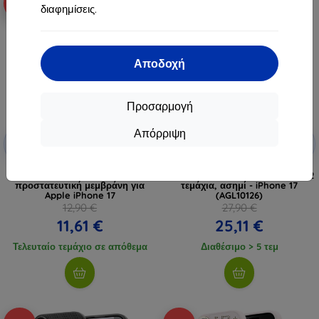
-10%
-10%
διαφημίσεις.
Αποδοχή
Προσαρμογή
Απόρριψη
Έκπτωση
Έκπτωση
-10%
-10%
με
EXTRA10
με
EXTRA10
κουπόνι
κουπόνι
3MK Silky Matt Pro ματ
Spigen Glass tR EZ Fit Optik Pro 2
προστατευτική μεμβράνη για
τεμάχια, ασημί - iPhone 17
Apple iPhone 17
(AGL10126)
12,90 €
27,90 €
11,61 €
25,11 €
Τελευταίο τεμάχιο σε απόθεμα
Διαθέσιμο > 5 τεμ