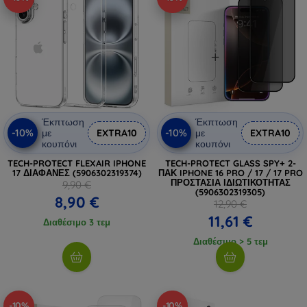
Έκπτωση
Έκπτωση
-10%
-10%
με
EXTRA10
με
EXTRA10
κουπόνι
κουπόνι
TECH-PROTECT FLEXAIR IPHONE
TECH-PROTECT GLASS SPY+ 2-
17 ΔΙΑΦΑΝΕΣ (5906302319374)
ΠΑΚ IPHONE 16 PRO / 17 / 17 PRO
ΠΡΟΣΤΑΣΙΑ ΙΔΙΩΤΙΚΟΤΗΤΑΣ
9,90 €
(5906302319305)
8,90 €
12,90 €
11,61 €
Διαθέσιμο 3 τεμ
Διαθέσιμο > 5 τεμ
-10%
-10%