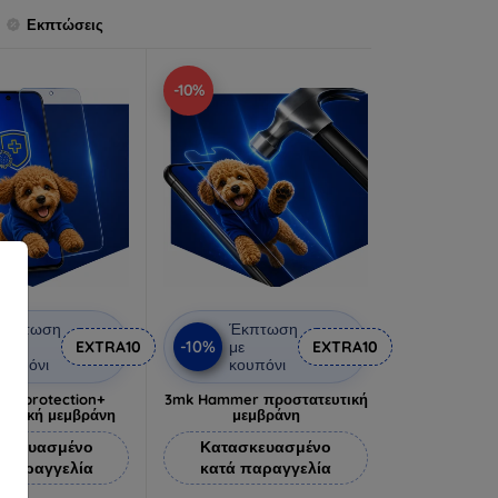
Εκπτώσεις
-10%
Έκπτωση
Έκπτωση
-10%
ε
EXTRA10
με
EXTRA10
ουπόνι
κουπόνι
lverprotection+
3mk Hammer προστατευτική
ευτική μεμβράνη
μεμβράνη
σκευασμένο
Κατασκευασμένο
 παραγγελία
κατά παραγγελία