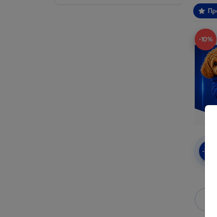
Πρ
-10%
-10
πρ
Κ
κ