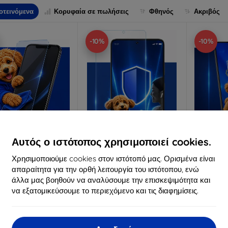
οτεινόμενα
Κορυφαία σε πωλήσεις
Φθηνός
Ακριβός
-10%
-10%
Αυτός ο ιστότοπος χρησιμοποιεί cookies.
Έκπτωση
Έκπτωση
Χρησιμοποιούμε cookies στον ιστότοπό μας. Ορισμένα είναι
%
-10%
-10%
με
EXTRA10
με
EXTRA10
μ
κουπόνι
κουπόνι
κ
απαραίτητα για την ορθή λειτουργία του ιστότοπου, ενώ
άλλα μας βοηθούν να αναλύσουμε την επισκεψιμότητα και
3mk Anti-Shock
3mk Pure Matt
3mk Si
να εξατομικεύσουμε το περιεχόμενο και τις διαφημίσεις.
οστατευτικό γυαλί
Προστατευτικό γυαλί
προστατ
ατασκευασμένο
Κατασκευασμένο
Κατα
ατά παραγγελία
κατά παραγγελία
κατά