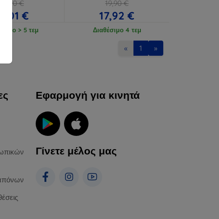
18,90 €
19,90 €
17,01 €
17,92 €
έσιμο > 5 τεμ
Διαθέσιμο 4 τεμ
«
1
»
ες
Εφαρμογή για κινητά
Γίνετε μέλος μας
ωπικών
απόνων
θέσεις