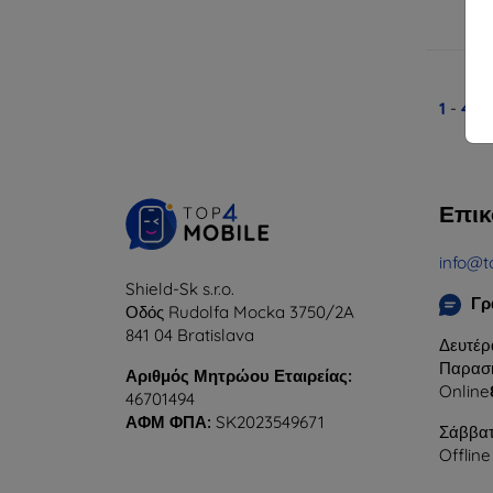
Δ
1
-
4
το
Επικ
info@t
Shield-Sk s.r.o.
Γρ
Οδός Rudolfa Mocka 3750/2A
841 04 Bratislava
Δευτέρ
Παρασκ
Αριθμός Μητρώου Εταιρείας:
Online
46701494
ΑΦΜ ΦΠΑ:
SK2023549671
Σάββατ
Offline