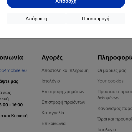
Αποδοχή
16,90 €
12,90 €
15,21 €
11,61 €
Απόρριψη
Προσαρμογή
ιαθέσιμο > 5 τεμ
Διαθέσιμο > 5 τεμ
Διαθ
υ συνόλου
4
.
οινωνία
Αγορές
Πληροφορί
op4mobile.eu
Αποστολή και πληρωμή
Οι μάρκες μας
Ιστολόγιο
Your cookies
άψτε μας
Επιστροφή χρημάτων
Προστασία προσ
α έως
δεδομένων
ευή:
Επιστροφή προϊόντων
8:00 - 16:00
Κανονισμός παρ
Καταγγελία
ο και Κυριακή:
Όροι και προϋπο
Επικοινωνία
Ιστολόγιο