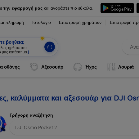
ε την εφαρμογή μας
και αγοράστε πιο εύκολα.
και πληρωμή
Ιστολόγιο
Επιστροφή χρημάτων
Επιστροφή πρ
τε βοήθεια;
καλώς ήρθατε στο
ό μας κατάστημα.
|
α οθόνης
Αξεσουάρ
Ήχος
Λουριά
ες, καλύμματα και αξεσουάρ για DJI Os
Γρήγορη αναζήτηση
DJI Osmo Pocket 2