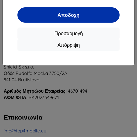
1
-
5
του συνόλου
5
.
Αποδοχή
«
1
»
Προσαρμογή
Απόρριψη
Shield-Sk s.r.o.
Οδός Rudolfa Mocka 3750/2A
841 04 Bratislava
Αριθμός Μητρώου Εταιρείας:
46701494
ΑΦΜ ΦΠΑ:
SK2023549671
Επικοινωνία
info@top4mobile.eu