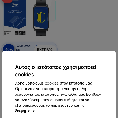
Έκπτωση
-10%
με
EXTRA10
κουπόνι
3MK ARC Honor Watch ES φιλμ
Fullscreen (5903108360388)
Αυτός ο ιστότοπος χρησιμοποιεί
10,90 €
cookies.
9,81 €
Χρησιμοποιούμε cookies στον ιστότοπό μας.
Διαθέσιμο > 5 τεμ
Ορισμένα είναι απαραίτητα για την ορθή
λειτουργία του ιστότοπου, ενώ άλλα μας βοηθούν
να αναλύσουμε την επισκεψιμότητα και να
εξατομικεύσουμε το περιεχόμενο και τις
διαφημίσεις.