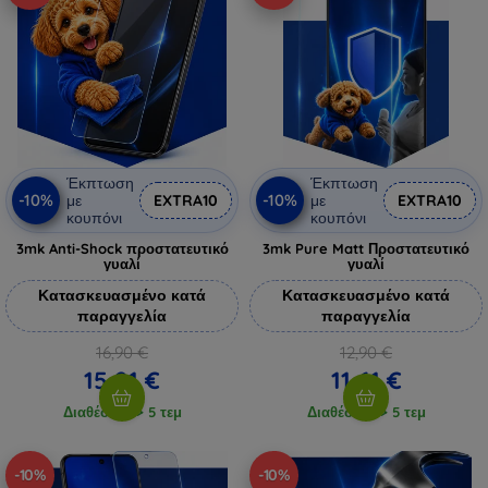
Έκπτωση
Έκπτωση
-10%
-10%
με
EXTRA10
με
EXTRA10
κουπόνι
κουπόνι
3mk Anti-Shock προστατευτικό
3mk Pure Matt Προστατευτικό
γυαλί
γυαλί
Κατασκευασμένο κατά
Κατασκευασμένο κατά
παραγγελία
παραγγελία
16,90 €
12,90 €
15,21 €
11,61 €
Διαθέσιμο > 5 τεμ
Διαθέσιμο > 5 τεμ
-10%
-10%