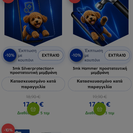
Έκπτωση
Έκπτωση
-10%
-10%
με
EXTRA10
με
EXTRA10
κουπόνι
κουπόνι
3mk Silverprotection+
3mk Hammer προστατευτική
προστατευτική μεμβράνη
μεμβράνη
Κατασκευασμένο κατά
Κατασκευασμένο κατά
παραγγελία
παραγγελία
18,90 €
19,90 €
17,01 €
17,92 €
Διαθέσιμο > 5 τεμ
Διαθέσιμο 3 τεμ
-10%