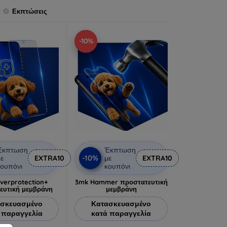
Εκπτώσεις
-10%
Έκπτωση
Έκπτωση
-10%
ε
EXTRA10
με
EXTRA10
ουπόνι
κουπόνι
lverprotection+
3mk Hammer προστατευτική
ευτική μεμβράνη
μεμβράνη
σκευασμένο
Κατασκευασμένο
 παραγγελία
κατά παραγγελία