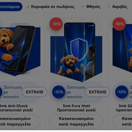
οτεινόμενα
Κορυφαία σε πωλήσεις
Φθηνός
Ακριβός
-10%
-10%
Έκπτωση
Έκπτωση
%
-10%
-10%
με
EXTRA10
με
EXTRA10
μ
κουπόνι
κουπόνι
κ
3mk Anti-Shock
3mk Pure Matt
3mk Si
οστατευτικό γυαλί
Προστατευτικό γυαλί
προστατ
ατασκευασμένο
Κατασκευασμένο
Κατα
ατά παραγγελία
κατά παραγγελία
κατά