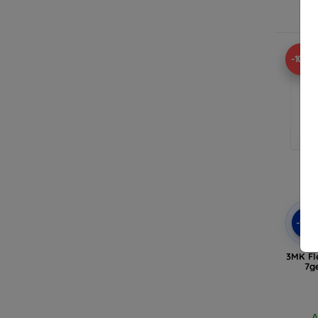
Δ
-10%
-10
3MK Fl
7g
Δ