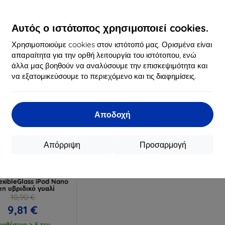
16,90 €
12,90 €
15,21 €
11,61 €
Αυτός ο ιστότοπος χρησιμοποιεί cookies.
ιαθέσιμο > 5 τεμ
Διαθέσιμο > 5 τεμ
Διαθ
Χρησιμοποιούμε cookies στον ιστότοπό μας. Ορισμένα είναι
απαραίτητα για την ορθή λειτουργία του ιστότοπου, ενώ
άλλα μας βοηθούν να αναλύσουμε την επισκεψιμότητα και
να εξατομικεύσουμε το περιεχόμενο και τις διαφημίσεις.
Αποδοχή
Απόρριψη
Προσαρμογή
Έκπτωση
%
με
EXTRA10
κουπόνι
exibleGlass iPod Nano
en υβριδικό γυαλί
10,90 €
9,81 €
ιαθέσιμο > 5 τεμ