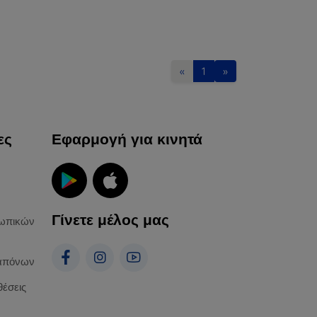
«
1
»
ες
Εφαρμογή για κινητά
Γίνετε μέλος μας
ωπικών
απόνων
θέσεις