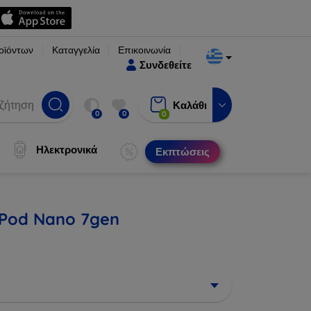
οϊόντων
Καταγγελία
Επικοινωνία
Συνδεθείτε
Καλάθι
0
0
0
Ηλεκτρονικά
Εκπτώσεις
iPod Nano 7gen