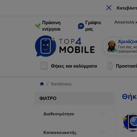
×
Κατεβάστ
Αποστολή 
Πράσινη
Γράψτε
ενέργεια
μας
Χρειάζεσ
Γεια σας, 
ηλεκτρονικ
Θήκες και καλύμματα
Προστασί
Κατάλογος
Θήκ
ΦΊΛΤΡΟ
Διαθεσιμότητα
Κατασκευαστής