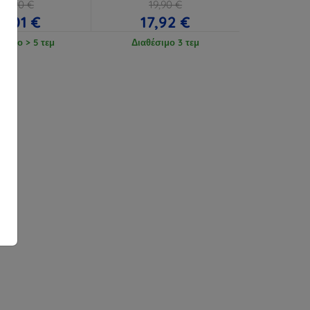
18,90 €
19,90 €
17,01 €
17,92 €
έσιμο > 5 τεμ
Διαθέσιμο 3 τεμ