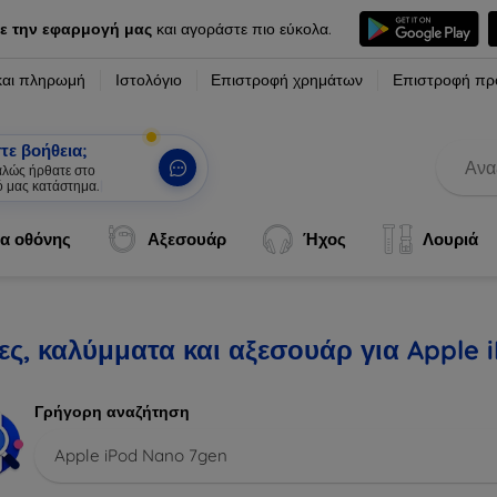
ε την εφαρμογή μας
και αγοράστε πιο εύκολα.
και πληρωμή
Ιστολόγιο
Επιστροφή χρημάτων
Επιστροφή πρ
τε βοήθεια;
καλώς ήρθατε στο
ό μας κατάστημα.
|
α οθόνης
Αξεσουάρ
Ήχος
Λουριά
ες, καλύμματα και αξεσουάρ για Apple 
Γρήγορη αναζήτηση
Apple iPod Nano 7gen