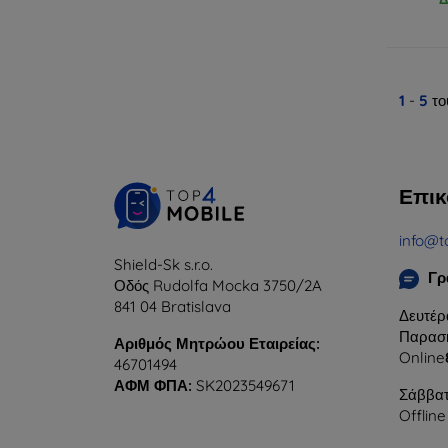
1
-
5
το
Επικ
info@t
Shield-Sk s.r.o.
Γρ
Οδός Rudolfa Mocka 3750/2A
841 04 Bratislava
Δευτέρ
Παρασκ
Αριθμός Μητρώου Εταιρείας:
Online
46701494
ΑΦΜ ΦΠΑ:
SK2023549671
Σάββατ
Offline