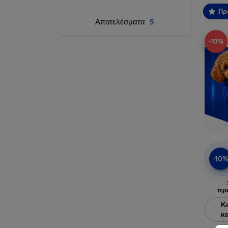
Πρ
Αποτελέσματα
5
-10%
-10
πρ
Κ
κ