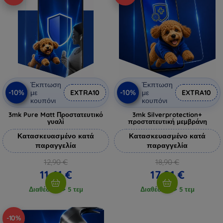
Έκπτωση
Έκπτωση
-10%
-10%
με
EXTRA10
με
EXTRA10
κουπόνι
κουπόνι
3mk Pure Matt Προστατευτικό
3mk Silverprotection+
γυαλί
προστατευτική μεμβράνη
Κατασκευασμένο κατά
Κατασκευασμένο κατά
παραγγελία
παραγγελία
12,90 €
18,90 €
11,61 €
17,01 €
Διαθέσιμο > 5 τεμ
Διαθέσιμο > 5 τεμ
-10%