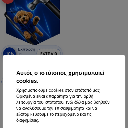
Έκπτωση
-10%
με
EXTRA10
κουπόνι
3mk Hammer προστατευτική
μεμβράνη
Αυτός ο ιστότοπος χρησιμοποιεί
Κατασκευασμένο κατά
cookies.
παραγγελία
Χρησιμοποιούμε cookies στον ιστότοπό μας.
19,90 €
Ορισμένα είναι απαραίτητα για την ορθή
17,92 €
λειτουργία του ιστότοπου, ενώ άλλα μας βοηθούν
να αναλύσουμε την επισκεψιμότητα και να
Διαθέσιμο 4 τεμ
εξατομικεύσουμε το περιεχόμενο και τις
διαφημίσεις.