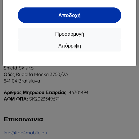
1
-
5
του συνόλου
5
.
Αποδοχή
«
1
»
Προσαρμογή
Απόρριψη
Shield-Sk s.r.o.
Οδός Rudolfa Mocka 3750/2A
841 04 Bratislava
Αριθμός Μητρώου Εταιρείας:
46701494
ΑΦΜ ΦΠΑ:
SK2023549671
Επικοινωνία
info@top4mobile.eu