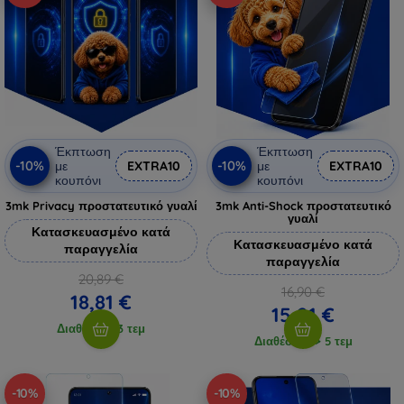
Έκπτωση
Έκπτωση
-10%
-10%
με
EXTRA10
με
EXTRA10
κουπόνι
κουπόνι
3mk Privacy προστατευτικό γυαλί
3mk Anti-Shock προστατευτικό
γυαλί
Κατασκευασμένο κατά
Κατασκευασμένο κατά
παραγγελία
παραγγελία
20,89 €
16,90 €
18,81 €
15,21 €
Διαθέσιμο 3 τεμ
Διαθέσιμο > 5 τεμ
-10%
-10%