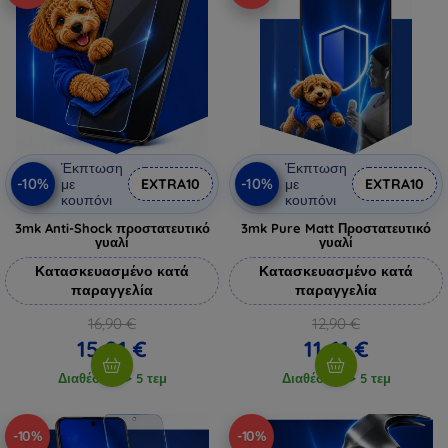
Έκπτωση
Έκπτωση
-10%
-10%
με
EXTRA10
με
EXTRA10
κουπόνι
κουπόνι
3mk Anti-Shock προστατευτικό
3mk Pure Matt Προστατευτικό
γυαλί
γυαλί
Κατασκευασμένο κατά
Κατασκευασμένο κατά
παραγγελία
παραγγελία
16,90 €
12,90 €
15,21 €
11,61 €
Διαθέσιμο > 5 τεμ
Διαθέσιμο > 5 τεμ
-10%
-10%