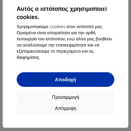
1
-
4
του συνόλου
4
.
Αυτός ο ιστότοπος χρησιμοποιεί
«
1
»
cookies.
Χρησιμοποιούμε cookies στον ιστότοπό μας.
Ορισμένα είναι απαραίτητα για την ορθή
λειτουργία του ιστότοπου, ενώ άλλα μας βοηθούν
να αναλύσουμε την επισκεψιμότητα και να
εξατομικεύσουμε το περιεχόμενο και τις
διαφημίσεις.
Shield-Sk s.r.o.
Οδός Rudolfa Mocka 3750/2A
841 04 Bratislava
Αποδοχή
Αριθμός Μητρώου Εταιρείας:
46701494
ΑΦΜ ΦΠΑ:
SK2023549671
Προσαρμογή
Απόρριψη
Επικοινωνία
info@top4mobile.eu