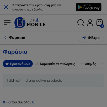
×
Κατεβάστε την εφαρμογή μας
και
αγοράστε πιο εύκολα.
0
Φαράσια
Φίλτρο
Φαράσια
Προτεινόμενα
Κορυφαία σε πωλήσεις
Φθηνός
I did not find any active products.
0
-
0
του συνόλου
0
.