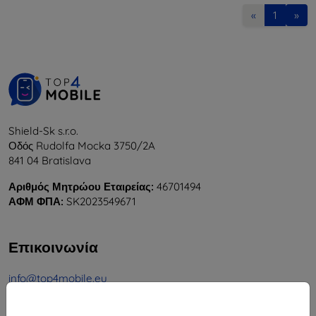
«
1
»
Shield-Sk s.r.o.
Οδός Rudolfa Mocka 3750/2A
841 04 Bratislava
Αριθμός Μητρώου Εταιρείας:
46701494
ΑΦΜ ΦΠΑ:
SK2023549671
Επικοινωνία
info@top4mobile.eu
Γράψτε μας