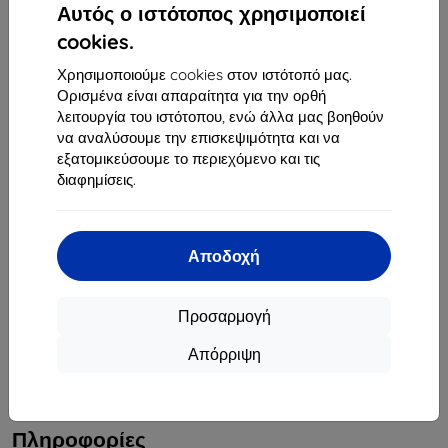
Αυτός ο ιστότοπος χρησιμοποιεί
Δευτέρα έως Παρασκευή:
cookies.
Online
8:00 - 16:00
Χρησιμοποιούμε cookies στον ιστότοπό μας.
Σάββατο και Κυριακή:
Ορισμένα είναι απαραίτητα για την ορθή
Offline
λειτουργία του ιστότοπου, ενώ άλλα μας βοηθούν
να αναλύσουμε την επισκεψιμότητα και να
εξατομικεύσουμε το περιεχόμενο και τις
Αγορές
διαφημίσεις.
Αποστολή και πληρωμή
Ιστολόγιο
Αποδοχή
Επιστροφή χρημάτων
Προσαρμογή
Επιστροφή προϊόντων
Απόρριψη
Καταγγελία
Επικοινωνία
Πληροφορίες