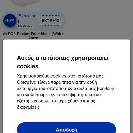
Έκπτωση
-10%
με
EXTRA10
κουπόνι
AirPOP Pocket Face Mask (White
2pcs)
8,90 €
6,20 €
Αυτός ο ιστότοπος χρησιμοποιεί
Τελευταίο τεμάχιο σε απόθεμα
cookies.
Χρησιμοποιούμε cookies στον ιστότοπό μας.
Ορισμένα είναι απαραίτητα για την ορθή
λειτουργία του ιστότοπου, ενώ άλλα μας βοηθούν
να αναλύσουμε την επισκεψιμότητα και να
εξατομικεύσουμε το περιεχόμενο και τις
1
-
5
του συνόλου
5
.
διαφημίσεις.
«
1
»
Αποδοχή