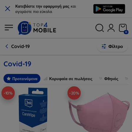
×
Κατεβάστε την εφαρμογή μας
και
αγοράστε πιο εύκολα.
0
Covid-19
Φίλτρο
Covid-19
Προτεινόμενα
Κορυφαία σε πωλήσεις
Φθηνός
-10%
-20%