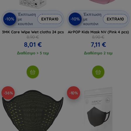
Έκπτωση
Έκπτωση
-10%
-10%
με
EXTRA10
με
EXTRA10
κουπόνι
κουπόνι
3MK Care Wipe Wet cloths 24 pcs
AirPOP Kids Mask NV (Pink 4 pcs)
8,90 €
8,90 €
8,01 €
7,11 €
Διαθέσιμο > 5 τεμ
Διαθέσιμο 2 τεμ
-36%
-10%