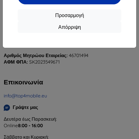
Προσαρμογή
Απόρριψη
Shield-Sk s.r.o.
Οδός Rudolfa Mocka 3750/2A
841 04 Bratislava
Αριθμός Μητρώου Εταιρείας:
46701494
ΑΦΜ ΦΠΑ:
SK2023549671
Επικοινωνία
info@top4mobile.eu
Γράψτε μας
Δευτέρα έως Παρασκευή:
Online
8:00 - 16:00
Σάββατο και Κυριακή: