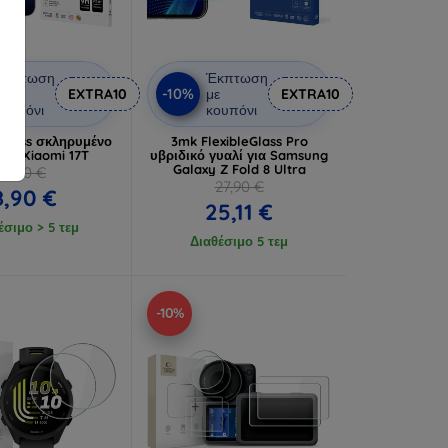
Έκπτωση
Έκπτωση
-10%
ε
EXTRA10
με
EXTRA10
ουπόνι
κουπόνι
Glass σκληρυμένο
3mk FlexibleGlass Pro
για Xiaomi 17T
υβριδικό γυαλί για Samsung
Galaxy Z Fold 8 Ultra
9,90 €
27,90 €
8,90 €
25,11 €
έσιμο > 5 τεμ
Διαθέσιμο 5 τεμ
-10%