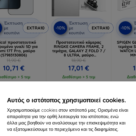
Έκπτωση
Έκπτωση
%
-10%
-10%
με
EXTRA10
με
EXTRA10
μ
κουπόνι
κουπόνι
κ
ical προστατευτικό
Προστατευτικό κάμερας
SPIGEN GL
ρυμένο γυαλί 5D για
RINGKE CAMERA FRAME, 2
τεμάχια
omi 17T Pro, μαύρο
τεμάχια, GALAXY Z FOLD 7 /
WATCH U
(57983130806)
8 ULTRA, μαύρο
MM
(8800380460638)
προστ
11,90 €
18,90 €
10,71 €
17,01 €
ιαθέσιμο > 5 τεμ
Διαθέσιμο > 5 τεμ
Διαθ
-10%
-10%
Αυτός ο ιστότοπος χρησιμοποιεί cookies.
Χρησιμοποιούμε cookies στον ιστότοπό μας. Ορισμένα είναι
απαραίτητα για την ορθή λειτουργία του ιστότοπου, ενώ
άλλα μας βοηθούν να αναλύσουμε την επισκεψιμότητα και
να εξατομικεύσουμε το περιεχόμενο και τις διαφημίσεις.