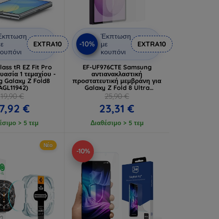
Έκπτωση
Έκπτωση
-10%
ε
EXTRA10
με
EXTRA10
ουπόνι
κουπόνι
ass tR EZ Fit Pro
EF-UF976CTE Samsung
υασία 1 τεμαχίου -
αντιανακλαστική
 Galaxy Z Fold8
προστατευτική μεμβράνη για
AGL11942)
Galaxy Z Fold 8 Ultra
(57983131105)
19,90 €
25,90 €
7,92 €
23,31 €
έσιμο > 5 τεμ
Διαθέσιμο > 5 τεμ
Νέο
-10%