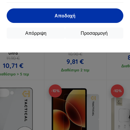
Αποδοχή
Έκπτωση
Έκπτωση
%
-10%
-10%
με
EXTRA10
με
EXTRA10
μ
κουπόνι
κουπόνι
κ
Απόρριψη
Προσαρμογή
Lens Protection Pro
3mk Watch Protection
3mk Hard
υμένο γυαλί για φακό
FlexibleGlass υβριδικό γυαλί
γυαλί 
msung Galaxy Z Fold 8
για Xiaomi Watch S5 46 mm
Ultra
10,90 €
11,90 €
9,81 €
10,71 €
Διαθ
Διαθέσιμο 2 τεμ
ιαθέσιμο > 5 τεμ
-10%
-10%