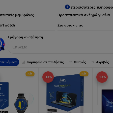
ων συσκευών, προσφέροντας παράλληλα απαράμιλλη εμπειρία χρ
περισσότερες πληροφο
τευτικές μεμβράνες
Προστατευτικά σκληρά γυαλιά
artwatch
Στο αυτοκίνητο
Γρήγορη αναζήτηση
Επιλέξτε
οτεινόμενα
Κορυφαία σε πωλήσεις
Φθηνός
Ακριβός
Νέο
Νέο
-10%
-10%