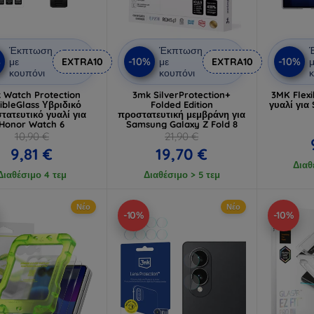
Έκπτωση
Έκπτωση
%
-10%
-10%
με
EXTRA10
με
EXTRA10
μ
κουπόνι
κουπόνι
κ
 Watch Protection
3mk SilverProtection+
3MK Flexi
xibleGlass Υβριδικό
Folded Edition
γυαλί για
τατευτικό γυαλί για
προστατευτική μεμβράνη για
Honor Watch 6
Samsung Galaxy Z Fold 8
10,90 €
21,90 €
9,81 €
19,70 €
Διαθ
Διαθέσιμο 4 τεμ
Διαθέσιμο > 5 τεμ
Νέο
Νέο
-10%
-10%