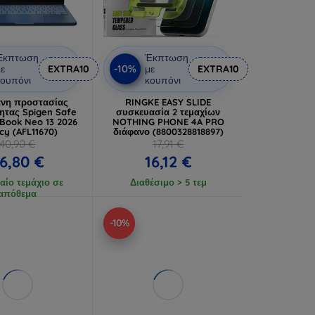
Έκπτωση
Έκπτωση
-10%
ε
EXTRA10
με
EXTRA10
ουπόνι
κουπόνι
νη προστασίας
RINGKE EASY SLIDE
τητας Spigen Safe
συσκευασία 2 τεμαχίων
Book Neo 13 2026
NOTHING PHONE 4A PRO
cy (AFL11670)
διάφανο (8800328818897)
40,90 €
17,91 €
6,80 €
16,12 €
αίο τεμάχιο σε
Διαθέσιμο > 5 τεμ
απόθεμα
-10%