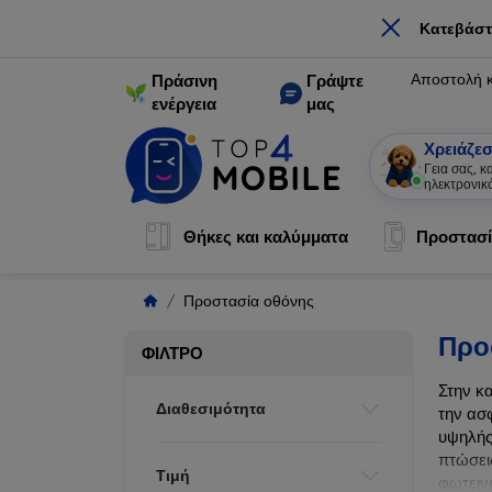
×
Κατεβάστ
Αποστολή 
Πράσινη
Γράψτε
ενέργεια
μας
Χρειάζεσ
Γεια σας, 
ηλεκτρονικ
Θήκες και καλύμματα
Προστασί
Προστασία οθόνης
Προ
ΦΊΛΤΡΟ
Στην κ
Διαθεσιμότητα
την ασ
υψηλής
πτώσει
Τιμή
φωτεινό