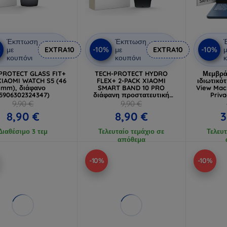
Έκπτωση
Έκπτωση
%
-10%
-10%
με
EXTRA10
με
EXTRA10
μ
κουπόνι
κουπόνι
κ
PROTECT GLASS FIT+
TECH-PROTECT HYDRO
Μεμβρά
XIAOMI WATCH S5 (46
FLEX+ 2-PACK XIAOMI
ιδιωτικό
mm), διάφανο
SMART BAND 10 PRO
View Mac
5906302324347)
διάφανη προστατευτική
Priva
μεμβράνη υδρογέλης
9,90 €
9,90 €
8,90 €
8,90 €
3
Διαθέσιμο 3 τεμ
Τελευταίο τεμάχιο σε
Τελευτ
απόθεμα
-10%
-10%