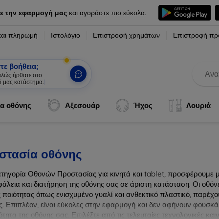
ε την εφαρμογή μας
και αγοράστε πιο εύκολα.
και πληρωμή
Ιστολόγιο
Επιστροφή χρημάτων
Επιστροφή πρ
τε βοήθεια;
καλώς ήρθατε στο
ό μας κατάστημα.
|
α οθόνης
Αξεσουάρ
Ήχος
Λουριά
στασία οθόνης
ατηγορία Οθονών Προστασίας για κινητά και tablet, προσφέρουμε 
φάλεια και διατήρηση της οθόνης σας σε άριστη κατάσταση. Οι οθό
 ποιότητας όπως ενισχυμένο γυαλί και ανθεκτικό πλαστικό, παρέχου
ς. Επιπλέον, είναι εύκολες στην εφαρμογή και δεν αφήνουν φουσκά
τητα της οθόνης σας. Επιλέξτε από τις τελευταίες τεχνολογικές κα