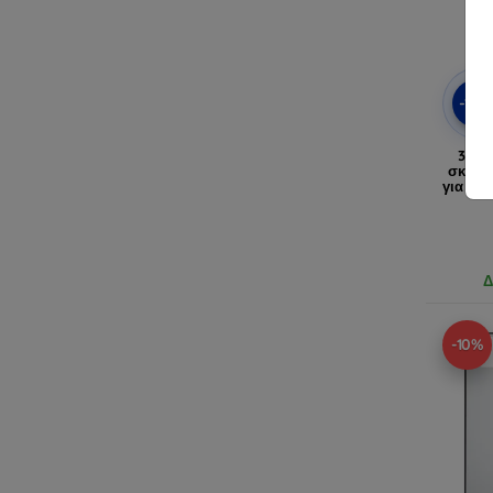
-10
3mk 
σκληρ
για Sa
Δ
-10%