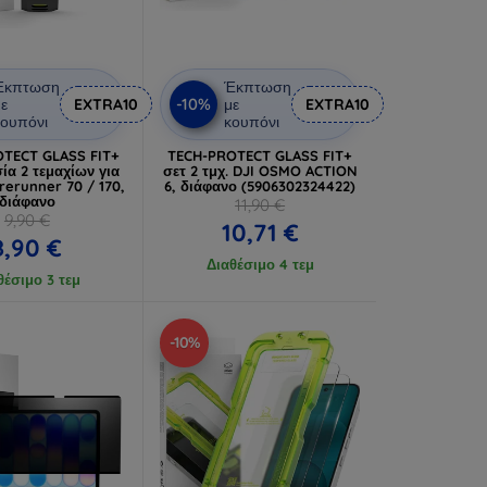
Έκπτωση
Έκπτωση
-10%
ε
EXTRA10
με
EXTRA10
ουπόνι
κουπόνι
TECT GLASS FIT+
TECH-PROTECT GLASS FIT+
ία 2 τεμαχίων για
σετ 2 τμχ. DJI OSMO ACTION
rerunner 70 / 170,
6, διάφανο (5906302324422)
διάφανο
11,90 €
9,90 €
10,71 €
8,90 €
Διαθέσιμο 4 τεμ
θέσιμο 3 τεμ
-10%