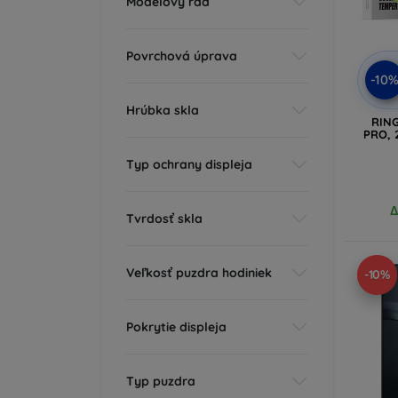
Modelový rad
Povrchová úprava
-10
Hrúbka skla
RIN
PRO, 
Typ ochrany displeja
Δ
Tvrdosť skla
Veľkosť puzdra hodiniek
-10%
Pokrytie displeja
Typ puzdra