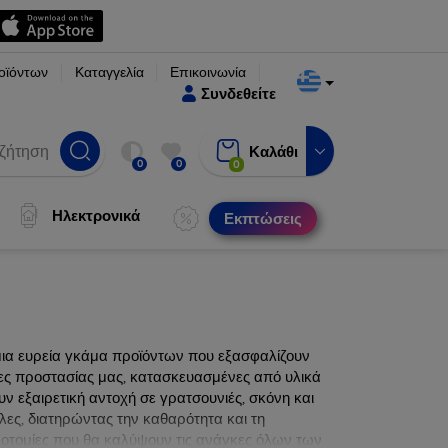
οϊόντων
Καταγγελία
Επικοινωνία
Συνδεθείτε
Καλάθι
0
0
0
Ηλεκτρονικά
Εκπτώσεις
μια ευρεία γκάμα προϊόντων που εξασφαλίζουν
νες προστασίας μας, κατασκευασμένες από υλικά
ν εξαιρετική αντοχή σε γρατσουνιές, σκόνη και
λες, διατηρώντας την καθαρότητα και τη
ινοτομίες που θα καλύψουν τις ανάγκες όλων των