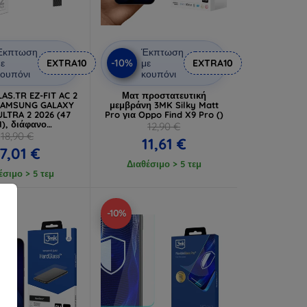
Έκπτωση
Έκπτωση
-10%
ε
EXTRA10
με
EXTRA10
ουπόνι
κουπόνι
AS.TR EZ-FIT AC 2
Ματ προστατευτική
 SAMSUNG GALAXY
μεμβράνη 3MK Silky Matt
LTRA 2 2026 (47
Pro για Oppo Find X9 Pro ()
), διάφανο
12,90 €
ατευτικό γυαλί
18,90 €
11,61 €
17,01 €
Διαθέσιμο > 5 τεμ
έσιμο > 5 τεμ
-10%