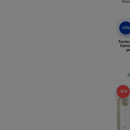
-10
Tactic
Samsu
μ
Δ
-10%