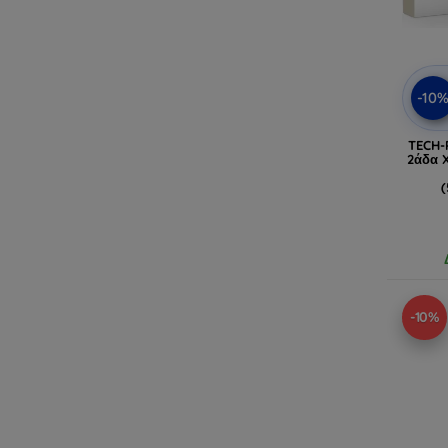
-10
TECH-
2άδα 
(
-10%