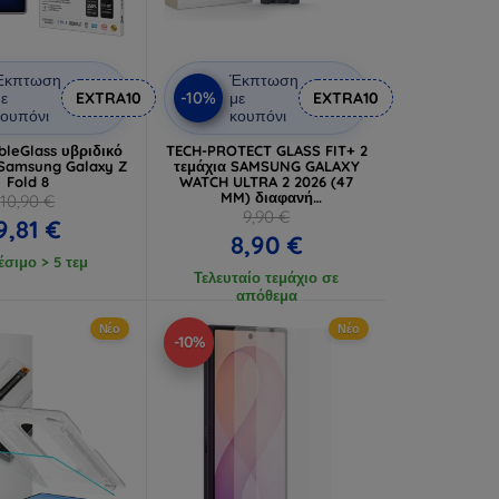
Έκπτωση
Έκπτωση
-10%
ε
EXTRA10
με
EXTRA10
ουπόνι
κουπόνι
bleGlass υβριδικό
TECH-PROTECT GLASS FIT+ 2
 Samsung Galaxy Z
τεμάχια SAMSUNG GALAXY
Fold 8
WATCH ULTRA 2 2026 (47
MM) διαφανή
10,90 €
(5906302324668)
9,90 €
9,81 €
8,90 €
έσιμο > 5 τεμ
Τελευταίο τεμάχιο σε
απόθεμα
Νέο
Νέο
-10%