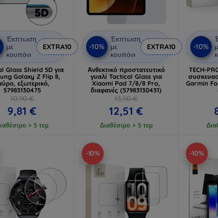
Έκπτωση
Έκπτωση
%
-10%
-10%
με
EXTRA10
με
EXTRA10
μ
κουπόνι
κουπόνι
κ
al Glass Shield 5D για
Ανθεκτικό προστατευτικό
TECH-PRO
ng Galaxy Z Flip 8,
γυαλί Tactical Glass για
συσκευασ
αύρο, εξωτερικό,
Xiaomi Pad 7/8/8 Pro,
Garmin Fo
57983130475
διαφανές (57983130431)
10,90 €
13,90 €
9,81 €
12,51 €
ιαθέσιμο > 5 τεμ
Διαθέσιμο > 5 τεμ
Δια
-10%
-10%