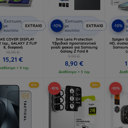
Έκπτωση
Έκπτωση
%
-10%
-10%
με
EXTRA10
με
EXTRA10
μ
κουπόνι
κουπόνι
κ
GKE COVER DISPLAY
3mk Lens Protection
Spigen Gl
2 τεμ., GALAXY Z FLIP
Υβριδικό προστατευτικό
HD, συσκε
8, διαφανή
γυαλί φακού για Samsung
Samsung
Galaxy Z Fold 8
(
16,90 €
9,90 €
15,21 €
8,90 €
1
ιαθέσιμο > 5 τεμ
Διαθέσιμο > 5 τεμ
Διαθ
Νέο
Νέο
-10%
-10%