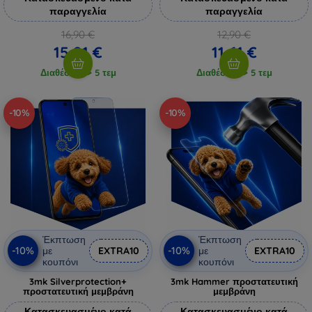
παραγγελία
παραγγελία
16,90 €
12,90 €
15,21 €
11,61 €
Διαθέσιμο > 5 τεμ
Διαθέσιμο > 5 τεμ
-10%
-10%
Έκπτωση
Έκπτωση
-10%
-10%
με
EXTRA10
με
EXTRA10
κουπόνι
κουπόνι
3mk Silverprotection+
3mk Hammer προστατευτική
προστατευτική μεμβράνη
μεμβράνη
Κατασκευασμένο κατά
Κατασκευασμένο κατά