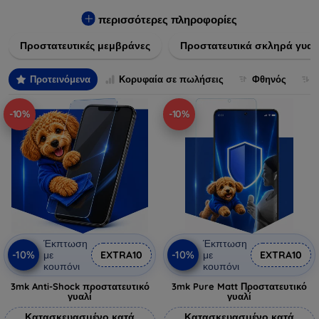
πλαστικό, παρέχουν εξαιρετική αντοχή σε γρατσουνιές, σκόνη
και πτώσεις. Επιπλέον, είναι εύκολες στην εφαρμογή και δεν
περισσότερες πληροφορίες
αφήνουν φουσκάλες, διατηρώντας την καθαρότητα και τη
Προστατευτικές μεμβράνες
Προστατευτικά σκληρά γυαλ
φωτεινότητα της οθόνης σας. Επιλέξτε από τις τελευταίες
τεχνολογικές καινοτομίες που θα καλύψουν τις ανάγκες όλων
των προτύπων συσκευών, προσφέροντας παράλληλα
Προτεινόμενα
Κορυφαία σε πωλήσεις
Φθηνός
απαράμιλλη εμπειρία χρήστη.
-10%
-10%
Έκπτωση
Έκπτωση
-10%
-10%
με
EXTRA10
με
EXTRA10
κουπόνι
κουπόνι
3mk Anti-Shock προστατευτικό
3mk Pure Matt Προστατευτικό
γυαλί
γυαλί
Κατασκευασμένο κατά
Κατασκευασμένο κατά