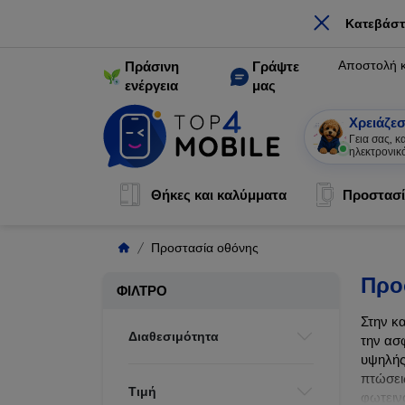
×
Κατεβάστ
Αποστολή 
Πράσινη
Γράψτε
ενέργεια
μας
Χρειάζεσ
Γεια σας, 
ηλεκτρονικ
Θήκες και καλύμματα
Προστασί
Προστασία οθόνης
Προ
ΦΊΛΤΡΟ
Στην κ
Διαθεσιμότητα
την ασ
υψηλής
πτώσει
Τιμή
φωτεινό