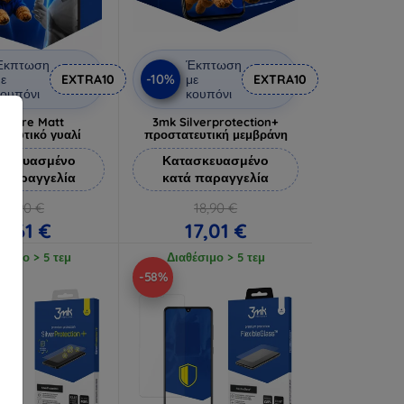
Έκπτωση
Έκπτωση
-10%
ε
EXTRA10
με
EXTRA10
ουπόνι
κουπόνι
 Pure Matt
3mk Silverprotection+
ατευτικό γυαλί
προστατευτική μεμβράνη
σκευασμένο
Κατασκευασμένο
 παραγγελία
κατά παραγγελία
12,90 €
18,90 €
11,61 €
17,01 €
έσιμο > 5 τεμ
Διαθέσιμο > 5 τεμ
-58%