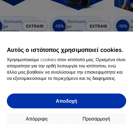
Έκπτωση
Έκπτωση
%
-10%
-10%
με
EXTRA10
με
EXTRA10
μ
κουπόνι
κουπόνι
κ
ivacy προστατευτικό
3mk Anti-Shock
3mk
γυαλί
προστατευτικό γυαλί
Προστ
Αυτός ο ιστότοπος χρησιμοποιεί cookies.
ατασκευασμένο
Κατασκευασμένο
Κατα
ατά παραγγελία
κατά παραγγελία
κατά
Χρησιμοποιούμε cookies στον ιστότοπό μας. Ορισμένα είναι
απαραίτητα για την ορθή λειτουργία του ιστότοπου, ενώ
20,89 €
16,90 €
άλλα μας βοηθούν να αναλύσουμε την επισκεψιμότητα και
18,81 €
15,21 €
να εξατομικεύσουμε το περιεχόμενο και τις διαφημίσεις.
Διαθέσιμο 3 τεμ
Διαθέσιμο > 5 τεμ
Διαθ
-10%
-55%
Αποδοχή
Απόρριψη
Προσαρμογή