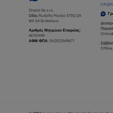
info@t
Shield-Sk s.r.o.
Γρ
Οδός Rudolfa Mocka 3750/2A
841 04 Bratislava
Δευτέρ
Παρασκ
Αριθμός Μητρώου Εταιρείας:
Online
46701494
ΑΦΜ ΦΠΑ:
SK2023549671
Σάββατ
Offline