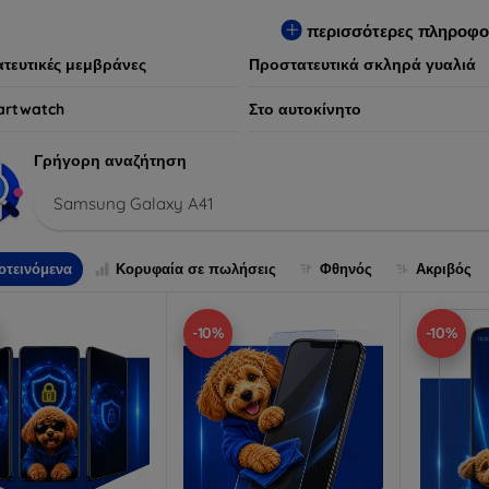
ων συσκευών, προσφέροντας παράλληλα απαράμιλλη εμπειρία χρ
περισσότερες πληροφο
τευτικές μεμβράνες
Προστατευτικά σκληρά γυαλιά
artwatch
Στο αυτοκίνητο
Γρήγορη αναζήτηση
Samsung Galaxy A41
οτεινόμενα
Κορυφαία σε πωλήσεις
Φθηνός
Ακριβός
-10%
-10%