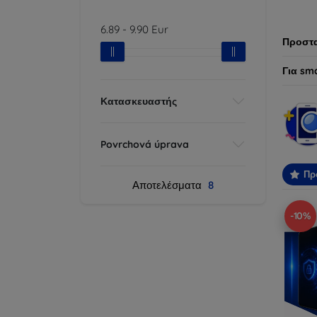
προτύπ
6.89
-
9.90
Eur
Προστα
Για sm
Κατασκευαστής
Povrchová úprava
Πρ
Αποτελέσματα
8
-10%