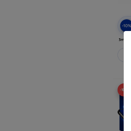
-10
3mk Pr
Κ
κ
-10%