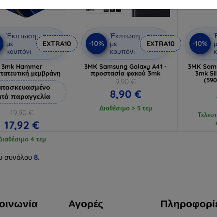
Έκπτωση
Έκπτωση
%
-10%
-10%
με
EXTRA10
με
EXTRA10
μ
κουπόνι
κουπόνι
κ
3mk Hammer
3MK Samsung Galaxy A41 -
3MK Sams
τατευτική μεμβράνη
προστασία φακού 3mk
3mk Si
(59
9,90 €
ατασκευασμένο
8,90 €
ατά παραγγελία
Διαθέσιμο > 5 τεμ
19,90 €
Τελευτ
17,92 €
Διαθέσιμο 4 τεμ
υ συνόλου
8
.
οινωνία
Αγορές
Πληροφορί