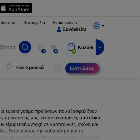
οϊόντων
Καταγγελία
Επικοινωνία
Συνδεθείτε
Καλάθι
0
0
0
Ηλεκτρονικά
Εκπτώσεις
μια ευρεία γκάμα προϊόντων που εξασφαλίζουν
νες προστασίας μας, κατασκευασμένες από υλικά
ν εξαιρετική αντοχή σε γρατσουνιές, σκόνη και
λες, διατηρώντας την καθαρότητα και τη
ινοτομίες που θα καλύψουν τις ανάγκες όλων των