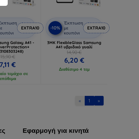
Έκπτωση
Έκπτωση
-10%
ε
EXTRA10
με
EXTRA10
ουπόνι
κουπόνι
ung Galaxy A41 -
3MK FlexibleGlass Samsung
lverProtection+
A41 υβριδικό γυαλί
03108303248)
14,90 €
15,90 €
6,20 €
7,11 €
Διαθέσιμο 4 τεμ
αίο τεμάχιο σε
απόθεμα
«
1
»
ες
Εφαρμογή για κινητά