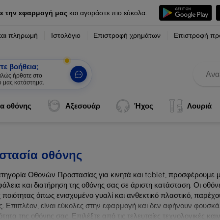
ε την εφαρμογή μας
και αγοράστε πιο εύκολα.
και πληρωμή
Ιστολόγιο
Επιστροφή χρημάτων
Επιστροφή πρ
τε βοήθεια;
καλώς ήρθατε στο
ό μας κατάστημα.
|
α οθόνης
Αξεσουάρ
Ήχος
Λουριά
στασία οθόνης
ατηγορία Οθονών Προστασίας για κινητά και tablet, προσφέρουμε 
φάλεια και διατήρηση της οθόνης σας σε άριστη κατάσταση. Οι οθό
 ποιότητας όπως ενισχυμένο γυαλί και ανθεκτικό πλαστικό, παρέχου
ς. Επιπλέον, είναι εύκολες στην εφαρμογή και δεν αφήνουν φουσκά
τητα της οθόνης σας. Επιλέξτε από τις τελευταίες τεχνολογικές κα