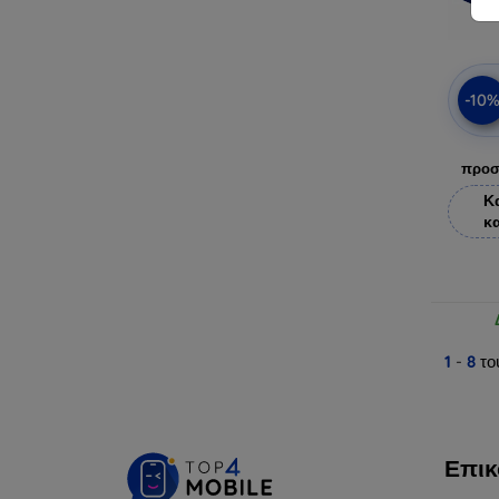
-10
προσ
Κ
κ
1
-
8
το
Επικ