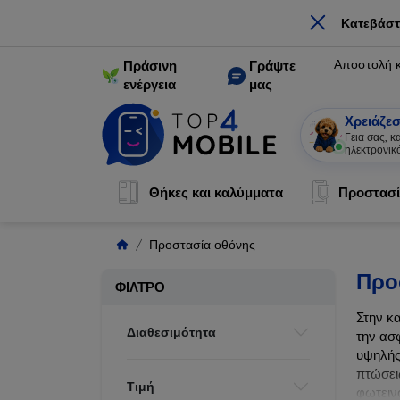
×
Κατεβάστ
Αποστολή 
Πράσινη
Γράψτε
ενέργεια
μας
Χρειάζεσ
Γεια σας, 
ηλεκτρονικ
Θήκες και καλύμματα
Προστασί
Προστασία οθόνης
Προ
ΦΊΛΤΡΟ
Στην κ
Διαθεσιμότητα
την ασ
υψηλής
πτώσει
Τιμή
φωτεινό