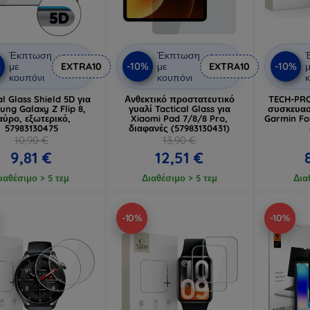
Έκπτωση
Έκπτωση
%
-10%
-10%
με
EXTRA10
με
EXTRA10
μ
κουπόνι
κουπόνι
κ
al Glass Shield 5D για
Ανθεκτικό προστατευτικό
TECH-PRO
ng Galaxy Z Flip 8,
γυαλί Tactical Glass για
συσκευασ
αύρο, εξωτερικό,
Xiaomi Pad 7/8/8 Pro,
Garmin Fo
57983130475
διαφανές (57983130431)
10,90 €
13,90 €
9,81 €
12,51 €
ιαθέσιμο > 5 τεμ
Διαθέσιμο > 5 τεμ
Δια
-10%
-10%