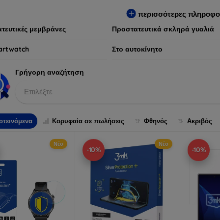
ων συσκευών, προσφέροντας παράλληλα απαράμιλλη εμπειρία χρ
περισσότερες πληροφο
τευτικές μεμβράνες
Προστατευτικά σκληρά γυαλιά
artwatch
Στο αυτοκίνητο
Γρήγορη αναζήτηση
Επιλέξτε
οτεινόμενα
Κορυφαία σε πωλήσεις
Φθηνός
Ακριβός
Νέο
Νέο
-10%
-10%