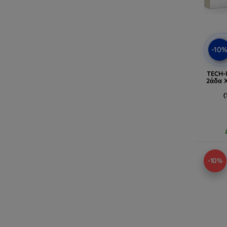
-10
TECH-
2άδα 
(
-10%