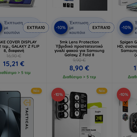
Έκπτωση
Έκπτωση
%
-10%
-10%
με
EXTRA10
με
EXTRA10
μ
κουπόνι
κουπόνι
κ
GKE COVER DISPLAY
3mk Lens Protection
Spigen Gl
2 τεμ., GALAXY Z FLIP
Υβριδικό προστατευτικό
HD, συσκε
8, διαφανή
γυαλί φακού για Samsung
Samsung
Galaxy Z Fold 8
(
16,90 €
9,90 €
15,21 €
8,90 €
1
ιαθέσιμο > 5 τεμ
Διαθέσιμο > 5 τεμ
Διαθ
Νέο
Νέο
-10%
-10%