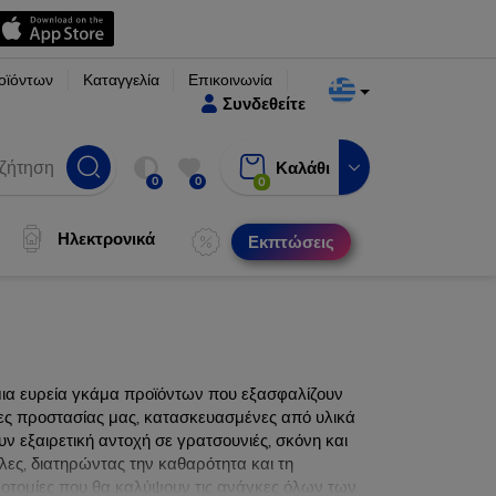
οϊόντων
Καταγγελία
Επικοινωνία
Συνδεθείτε
Καλάθι
0
0
0
Ηλεκτρονικά
Εκπτώσεις
μια ευρεία γκάμα προϊόντων που εξασφαλίζουν
νες προστασίας μας, κατασκευασμένες από υλικά
ν εξαιρετική αντοχή σε γρατσουνιές, σκόνη και
λες, διατηρώντας την καθαρότητα και τη
ινοτομίες που θα καλύψουν τις ανάγκες όλων των