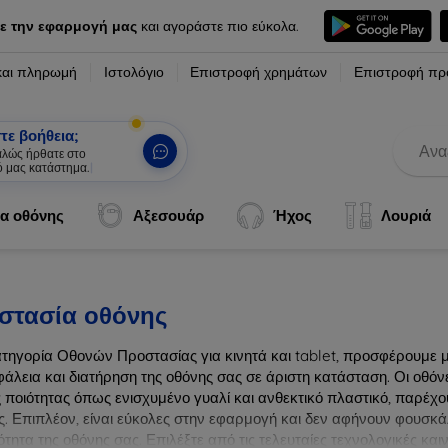
ε την εφαρμογή μας
και αγοράστε πιο εύκολα.
και πληρωμή
Ιστολόγιο
Επιστροφή χρημάτων
Επιστροφή πρ
τε βοήθεια;
καλώς ήρθατε στο
ό μας κατάστημα.
|
α οθόνης
Αξεσουάρ
Ήχος
Λουριά
στασία οθόνης
ατηγορία Οθονών Προστασίας για κινητά και tablet, προσφέρουμε 
φάλεια και διατήρηση της οθόνης σας σε άριστη κατάσταση. Οι οθό
 ποιότητας όπως ενισχυμένο γυαλί και ανθεκτικό πλαστικό, παρέχου
ς. Επιπλέον, είναι εύκολες στην εφαρμογή και δεν αφήνουν φουσκά
τητα της οθόνης σας. Επιλέξτε από τις τελευταίες τεχνολογικές κα