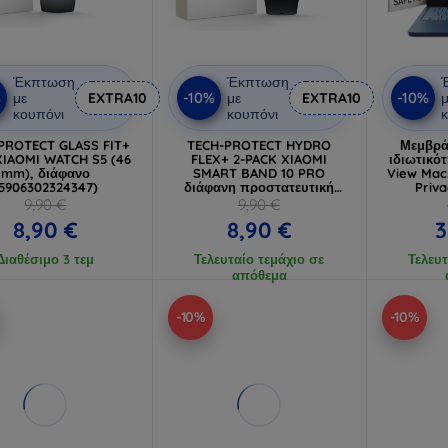
Έκπτωση
Έκπτωση
%
-10%
-10%
με
EXTRA10
με
EXTRA10
μ
κουπόνι
κουπόνι
κ
PROTECT GLASS FIT+
TECH-PROTECT HYDRO
Μεμβρά
XIAOMI WATCH S5 (46
FLEX+ 2-PACK XIAOMI
ιδιωτικό
mm), διάφανο
SMART BAND 10 PRO
View Mac
5906302324347)
διάφανη προστατευτική
Priva
μεμβράνη υδρογέλης
9,90 €
9,90 €
8,90 €
8,90 €
3
Διαθέσιμο 3 τεμ
Τελευταίο τεμάχιο σε
Τελευτ
απόθεμα
-10%
-10%