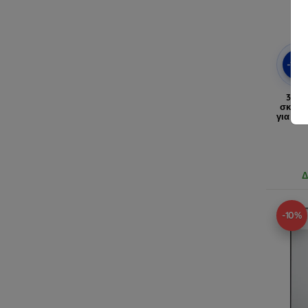
-10
3mk 
σκληρ
για Sa
Δ
-10%