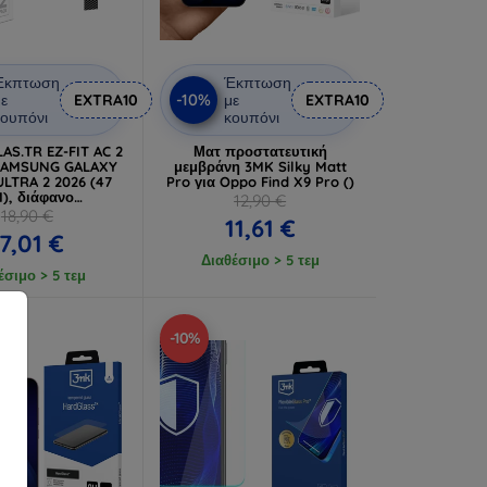
Έκπτωση
Έκπτωση
-10%
ε
EXTRA10
με
EXTRA10
ουπόνι
κουπόνι
AS.TR EZ-FIT AC 2
Ματ προστατευτική
 SAMSUNG GALAXY
μεμβράνη 3MK Silky Matt
LTRA 2 2026 (47
Pro για Oppo Find X9 Pro ()
), διάφανο
12,90 €
ατευτικό γυαλί
18,90 €
11,61 €
17,01 €
Διαθέσιμο > 5 τεμ
έσιμο > 5 τεμ
-10%