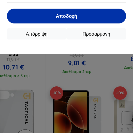
Αποδοχή
Έκπτωση
Έκπτωση
%
-10%
-10%
με
EXTRA10
με
EXTRA10
μ
κουπόνι
κουπόνι
κ
Απόρριψη
Προσαρμογή
Lens Protection Pro
3mk Watch Protection
3mk Hard
υμένο γυαλί για φακό
FlexibleGlass υβριδικό γυαλί
γυαλί 
msung Galaxy Z Fold 8
για Xiaomi Watch S5 46 mm
Ultra
10,90 €
11,90 €
9,81 €
10,71 €
Διαθ
Διαθέσιμο 2 τεμ
ιαθέσιμο > 5 τεμ
-10%
-10%