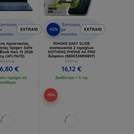
Έκπτωση
Έκπτωση
-10%
ε
EXTRA10
με
EXTRA10
ουπόνι
κουπόνι
νη προστασίας
RINGKE EASY SLIDE
τητας Spigen Safe
συσκευασία 2 τεμαχίων
Book Neo 13 2026
NOTHING PHONE 4A PRO
cy (AFL11670)
διάφανο (8800328818897)
40,90 €
17,91 €
6,80 €
16,12 €
αίο τεμάχιο σε
Διαθέσιμο > 5 τεμ
απόθεμα
-10%