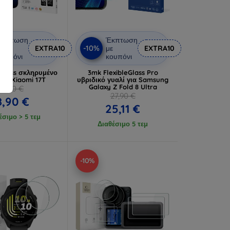
Έκπτωση
Έκπτωση
-10%
ε
EXTRA10
με
EXTRA10
ουπόνι
κουπόνι
Glass σκληρυμένο
3mk FlexibleGlass Pro
για Xiaomi 17T
υβριδικό γυαλί για Samsung
Galaxy Z Fold 8 Ultra
9,90 €
27,90 €
8,90 €
25,11 €
έσιμο > 5 τεμ
Διαθέσιμο 5 τεμ
-10%