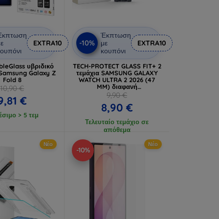
Έκπτωση
Έκπτωση
-10%
ε
EXTRA10
με
EXTRA10
ουπόνι
κουπόνι
bleGlass υβριδικό
TECH-PROTECT GLASS FIT+ 2
 Samsung Galaxy Z
τεμάχια SAMSUNG GALAXY
Fold 8
WATCH ULTRA 2 2026 (47
MM) διαφανή
10,90 €
(5906302324668)
9,90 €
9,81 €
8,90 €
έσιμο > 5 τεμ
Τελευταίο τεμάχιο σε
απόθεμα
Νέο
Νέο
-10%