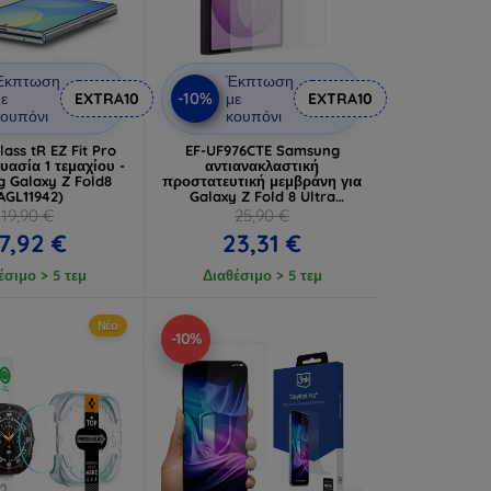
Έκπτωση
Έκπτωση
-10%
ε
EXTRA10
με
EXTRA10
ουπόνι
κουπόνι
ass tR EZ Fit Pro
EF-UF976CTE Samsung
υασία 1 τεμαχίου -
αντιανακλαστική
 Galaxy Z Fold8
προστατευτική μεμβράνη για
AGL11942)
Galaxy Z Fold 8 Ultra
(57983131105)
19,90 €
25,90 €
7,92 €
23,31 €
έσιμο > 5 τεμ
Διαθέσιμο > 5 τεμ
Νέο
-10%