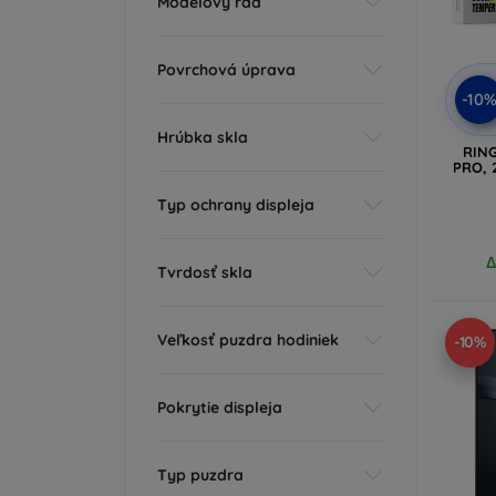
Modelový rad
Povrchová úprava
-10
Hrúbka skla
RIN
PRO, 
Typ ochrany displeja
Δ
Tvrdosť skla
Veľkosť puzdra hodiniek
-10%
Pokrytie displeja
Typ puzdra