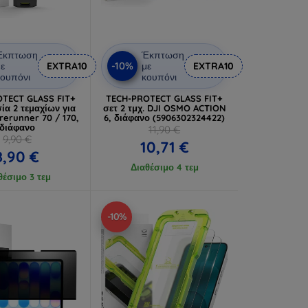
Έκπτωση
Έκπτωση
-10%
ε
EXTRA10
με
EXTRA10
ουπόνι
κουπόνι
TECT GLASS FIT+
TECH-PROTECT GLASS FIT+
ία 2 τεμαχίων για
σετ 2 τμχ. DJI OSMO ACTION
rerunner 70 / 170,
6, διάφανο (5906302324422)
διάφανο
11,90 €
9,90 €
10,71 €
8,90 €
Διαθέσιμο 4 τεμ
θέσιμο 3 τεμ
-10%