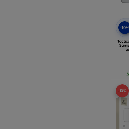
-10
Tactic
Samsu
μ
Δ
-10%