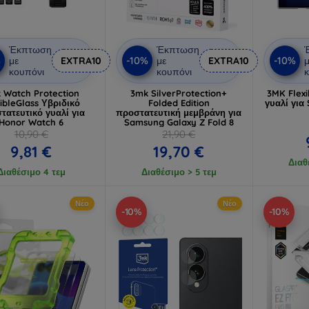
Έκπτωση
Έκπτωση
%
-10%
-10%
με
EXTRA10
με
EXTRA10
μ
κουπόνι
κουπόνι
κ
 Watch Protection
3mk SilverProtection+
3MK Flexi
xibleGlass Υβριδικό
Folded Edition
γυαλί για
τατευτικό γυαλί για
προστατευτική μεμβράνη για
Honor Watch 6
Samsung Galaxy Z Fold 8
10,90 €
21,90 €
9,81 €
19,70 €
Διαθ
Διαθέσιμο 4 τεμ
Διαθέσιμο > 5 τεμ
Νέο
Νέο
-10%
-10%