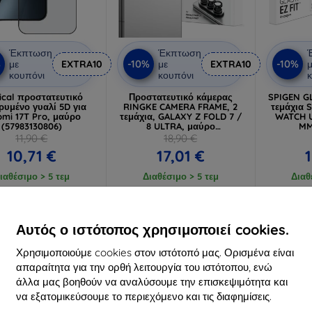
Έκπτωση
Έκπτωση
%
-10%
-10%
με
EXTRA10
με
EXTRA10
μ
κουπόνι
κουπόνι
κ
ical προστατευτικό
Προστατευτικό κάμερας
SPIGEN GL
ρυμένο γυαλί 5D για
RINGKE CAMERA FRAME, 2
τεμάχια
omi 17T Pro, μαύρο
τεμάχια, GALAXY Z FOLD 7 /
WATCH U
(57983130806)
8 ULTRA, μαύρο
MM
(8800380460638)
προστ
11,90 €
18,90 €
10,71 €
17,01 €
ιαθέσιμο > 5 τεμ
Διαθέσιμο > 5 τεμ
Διαθ
-10%
-10%
Αυτός ο ιστότοπος χρησιμοποιεί cookies.
Χρησιμοποιούμε cookies στον ιστότοπό μας. Ορισμένα είναι
απαραίτητα για την ορθή λειτουργία του ιστότοπου, ενώ
άλλα μας βοηθούν να αναλύσουμε την επισκεψιμότητα και
να εξατομικεύσουμε το περιεχόμενο και τις διαφημίσεις.