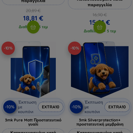
παραγγελία
παραγγελία
20,89 €
16,90 €
18,81 €
15,21 €
Διαθέσιμο 3 τεμ
Διαθέσιμο > 5 τεμ
-10%
-10%
Έκπτωση
Έκπτωση
-10%
-10%
με
EXTRA10
με
EXTRA10
κουπόνι
κουπόνι
3mk Pure Matt Προστατευτικό
3mk Silverprotection+
γυαλί
προστατευτική μεμβράνη
Κατασκευασμένο κατά
Κατασκευασμένο κατά