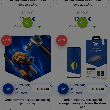
παραγγελία
παραγγελία
12,90 €
18,90 €
11,61 €
17,01 €
Διαθέσιμο > 5 τεμ
Διαθέσιμο > 5 τεμ
-10%
-10%
Έκπτωση
Έκπτωση
-10%
-10%
με
EXTRA10
με
EXTRA10
κουπόνι
κουπόνι
3mk Hammer προστατευτική
3mk FlexibleGlass Hybrid
μεμβράνη
σκληρυμένο γυαλί για Realme
C67