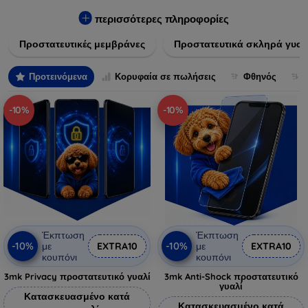
πλαστικό, παρέχουν εξαιρετική αντοχή σε γρατσουνιές, σκόνη
και πτώσεις. Επιπλέον, είναι εύκολες στην εφαρμογή και δεν
περισσότερες πληροφορίες
αφήνουν φουσκάλες, διατηρώντας την καθαρότητα και τη
Προστατευτικές μεμβράνες
Προστατευτικά σκληρά γυαλ
φωτεινότητα της οθόνης σας. Επιλέξτε από τις τελευταίες
τεχνολογικές καινοτομίες που θα καλύψουν τις ανάγκες όλων
των προτύπων συσκευών, προσφέροντας παράλληλα
Προτεινόμενα
Κορυφαία σε πωλήσεις
Φθηνός
απαράμιλλη εμπειρία χρήστη.
-10%
-10%
Έκπτωση
Έκπτωση
-10%
-10%
με
EXTRA10
με
EXTRA10
κουπόνι
κουπόνι
3mk Privacy προστατευτικό γυαλί
3mk Anti-Shock προστατευτικό
γυαλί
Κατασκευασμένο κατά
Κατασκευασμένο κατά