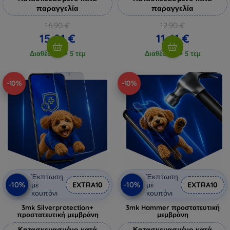
παραγγελία
παραγγελία
16,90 €
12,90 €
15,21 €
11,61 €
Διαθέσιμο > 5 τεμ
Διαθέσιμο > 5 τεμ
-10%
-10%
Έκπτωση
Έκπτωση
-10%
-10%
με
EXTRA10
με
EXTRA10
κουπόνι
κουπόνι
3mk Silverprotection+
3mk Hammer προστατευτική
προστατευτική μεμβράνη
μεμβράνη
Κατασκευασμένο κατά
Κατασκευασμένο κατά