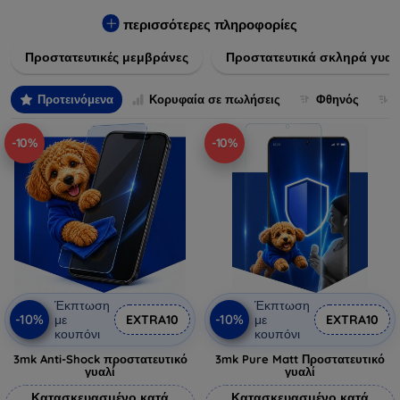
πλαστικό, παρέχουν εξαιρετική αντοχή σε γρατσουνιές, σκόνη
και πτώσεις. Επιπλέον, είναι εύκολες στην εφαρμογή και δεν
περισσότερες πληροφορίες
αφήνουν φουσκάλες, διατηρώντας την καθαρότητα και τη
Προστατευτικές μεμβράνες
Προστατευτικά σκληρά γυαλ
φωτεινότητα της οθόνης σας. Επιλέξτε από τις τελευταίες
τεχνολογικές καινοτομίες που θα καλύψουν τις ανάγκες όλων
των προτύπων συσκευών, προσφέροντας παράλληλα
Προτεινόμενα
Κορυφαία σε πωλήσεις
Φθηνός
απαράμιλλη εμπειρία χρήστη.
-10%
-10%
Έκπτωση
Έκπτωση
-10%
-10%
με
EXTRA10
με
EXTRA10
κουπόνι
κουπόνι
3mk Anti-Shock προστατευτικό
3mk Pure Matt Προστατευτικό
γυαλί
γυαλί
Κατασκευασμένο κατά
Κατασκευασμένο κατά