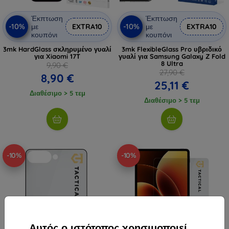
Έκπτωση
Έκπτωση
-10%
-10%
με
EXTRA10
με
EXTRA10
κουπόνι
κουπόνι
3mk HardGlass σκληρυμένο γυαλί
3mk FlexibleGlass Pro υβριδικό
για Xiaomi 17T
γυαλί για Samsung Galaxy Z Fold
8 Ultra
9,90 €
27,90 €
8,90 €
25,11 €
Διαθέσιμο > 5 τεμ
Διαθέσιμο > 5 τεμ
-10%
-10%
Αυτός ο ιστότοπος χρησιμοποιεί