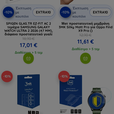
Έκπτωση
Έκπτωση
-10%
-10%
με
EXTRA10
με
EXTRA10
κουπόνι
κουπόνι
SPIGEN GLAS.TR EZ-FIT AC 2
Ματ προστατευτική μεμβράνη
τεμάχια SAMSUNG GALAXY
3MK Silky Matt Pro για Oppo Find
WATCH ULTRA 2 2026 (47 MM),
X9 Pro ()
διάφανο προστατευτικό γυαλί
12,90 €
18,90 €
11,61 €
17,01 €
Διαθέσιμο > 5 τεμ
Διαθέσιμο > 5 τεμ
-10%
-10%