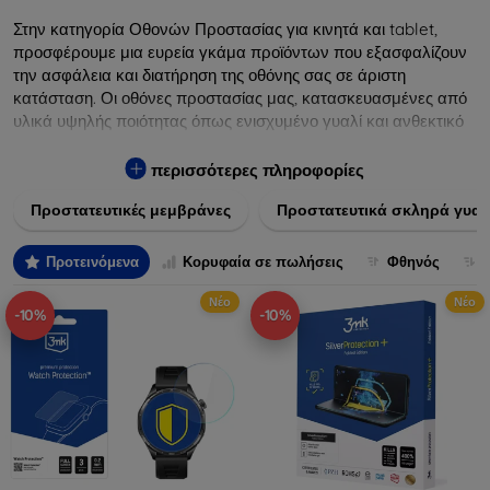
Στην κατηγορία Οθονών Προστασίας για κινητά και tablet,
προσφέρουμε μια ευρεία γκάμα προϊόντων που εξασφαλίζουν
την ασφάλεια και διατήρηση της οθόνης σας σε άριστη
κατάσταση. Οι οθόνες προστασίας μας, κατασκευασμένες από
υλικά υψηλής ποιότητας όπως ενισχυμένο γυαλί και ανθεκτικό
πλαστικό, παρέχουν εξαιρετική αντοχή σε γρατσουνιές, σκόνη
και πτώσεις. Επιπλέον, είναι εύκολες στην εφαρμογή και δεν
περισσότερες πληροφορίες
αφήνουν φουσκάλες, διατηρώντας την καθαρότητα και τη
Προστατευτικές μεμβράνες
Προστατευτικά σκληρά γυαλ
φωτεινότητα της οθόνης σας. Επιλέξτε από τις τελευταίες
τεχνολογικές καινοτομίες που θα καλύψουν τις ανάγκες όλων
των προτύπων συσκευών, προσφέροντας παράλληλα
Προτεινόμενα
Κορυφαία σε πωλήσεις
Φθηνός
απαράμιλλη εμπειρία χρήστη.
Νέο
Νέο
-10%
-10%