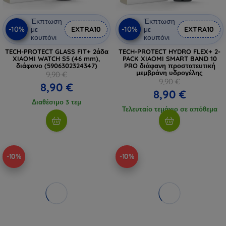
Έκπτωση
Έκπτωση
-10%
-10%
με
EXTRA10
με
EXTRA10
κουπόνι
κουπόνι
TECH-PROTECT GLASS FIT+ 2άδα
TECH-PROTECT HYDRO FLEX+ 2-
XIAOMI WATCH S5 (46 mm),
PACK XIAOMI SMART BAND 10
διάφανο (5906302324347)
PRO διάφανη προστατευτική
μεμβράνη υδρογέλης
9,90 €
9,90 €
8,90 €
8,90 €
Διαθέσιμο 3 τεμ
Τελευταίο τεμάχιο σε απόθεμα
-10%
-10%