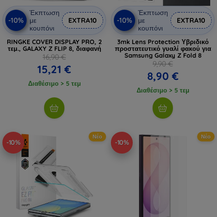
Έκπτωση
Έκπτωση
-10%
-10%
με
EXTRA10
με
EXTRA10
κουπόνι
κουπόνι
RINGKE COVER DISPLAY PRO, 2
3mk Lens Protection Υβριδικό
τεμ., GALAXY Z FLIP 8, διαφανή
προστατευτικό γυαλί φακού για
Samsung Galaxy Z Fold 8
16,90 €
9,90 €
15,21 €
8,90 €
Διαθέσιμο > 5 τεμ
Διαθέσιμο > 5 τεμ
Νέο
Νέο
-10%
-10%