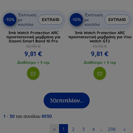
Έκπτωση
Έκπτωση
-10%
-10%
με
EXTRA10
με
EXTRA10
κουπόνι
κουπόνι
3mk Watch Protection ARC
3mk Watch Protection ARC
προστατευτική μεμβράνη για
προστατευτική μεμβράνη για Vivo
Xiaomi Smart Band 10 Pro
Watch GT2
10,90 €
10,90 €
9,81 €
9,81 €
Διαθέσιμο > 5 τεμ
Διαθέσιμο > 5 τεμ
30
επιπλέον...
1
-
30
του συνόλου
8930
.
2
3
4
298
»
«
1
…