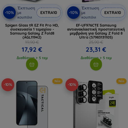
Έκπτωση
Έκπτωση
-10%
-10%
με
EXTRA10
με
EXTRA10
κουπόνι
κουπόνι
Spigen Glass tR EZ Fit Pro HD,
EF-UF976CTE Samsung
συσκευασία 1 τεμαχίου -
αντιανακλαστική προστατευτική
Samsung Galaxy Z Fold8
μεμβράνη για Galaxy Z Fold 8
(AGL11942)
Ultra (57983131105)
19,90 €
25,90 €
17,92 €
23,31 €
Διαθέσιμο > 5 τεμ
Διαθέσιμο > 5 τεμ
Νέο
Νέο
-10%
-10%