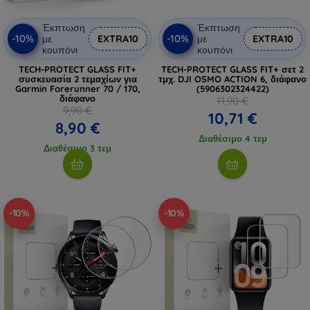
Έκπτωση
Έκπτωση
-10%
-10%
με
EXTRA10
με
EXTRA10
κουπόνι
κουπόνι
TECH-PROTECT GLASS FIT+
TECH-PROTECT GLASS FIT+ σετ 2
συσκευασία 2 τεμαχίων για
τμχ. DJI OSMO ACTION 6, διάφανο
Garmin Forerunner 70 / 170,
(5906302324422)
διάφανο
11,90 €
9,90 €
10,71 €
8,90 €
Διαθέσιμο 4 τεμ
Διαθέσιμο 3 τεμ
-10%
-10%