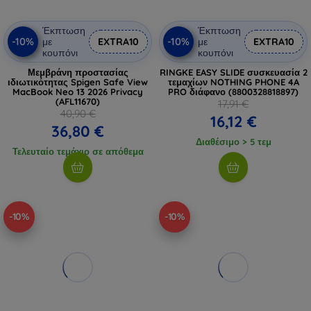
Έκπτωση
Έκπτωση
-10%
-10%
με
EXTRA10
με
EXTRA10
κουπόνι
κουπόνι
Μεμβράνη προστασίας
RINGKE EASY SLIDE συσκευασία 2
ιδιωτικότητας Spigen Safe View
τεμαχίων NOTHING PHONE 4A
MacBook Neo 13 2026 Privacy
PRO διάφανο (8800328818897)
(AFL11670)
17,91 €
40,90 €
16,12 €
36,80 €
Διαθέσιμο > 5 τεμ
Τελευταίο τεμάχιο σε απόθεμα
-10%
-10%