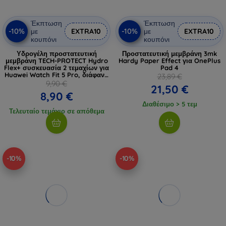
Έκπτωση
Έκπτωση
-10%
-10%
με
EXTRA10
με
EXTRA10
κουπόνι
κουπόνι
Υδρογέλη προστατευτική
Προστατευτική μεμβράνη 3mk
μεμβράνη TECH-PROTECT Hydro
Hardy Paper Effect για OnePlus
Flex+ συσκευασία 2 τεμαχίων για
Pad 4
Huawei Watch Fit 5 Pro, διάφανη
23,89 €
(5906302323852)
9,90 €
21,50 €
8,90 €
Διαθέσιμο > 5 τεμ
Τελευταίο τεμάχιο σε απόθεμα
-10%
-10%