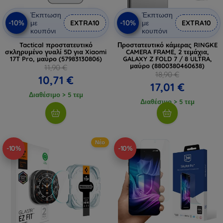
Έκπτωση
Έκπτωση
-10%
-10%
με
EXTRA10
με
EXTRA10
κουπόνι
κουπόνι
Tactical προστατευτικό
Προστατευτικό κάμερας RINGKE
σκληρυμένο γυαλί 5D για Xiaomi
CAMERA FRAME, 2 τεμάχια,
17T Pro, μαύρο (57983130806)
GALAXY Z FOLD 7 / 8 ULTRA,
μαύρο (8800380460638)
11,90 €
18,90 €
10,71 €
17,01 €
Διαθέσιμο > 5 τεμ
Διαθέσιμο > 5 τεμ
Νέο
-10%
-10%