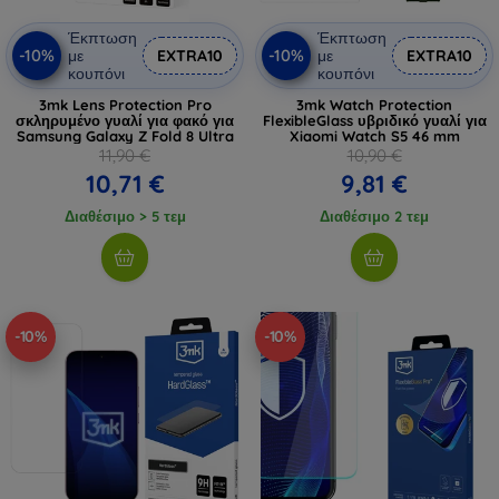
Έκπτωση
Έκπτωση
-10%
-10%
με
EXTRA10
με
EXTRA10
κουπόνι
κουπόνι
3mk Lens Protection Pro
3mk Watch Protection
σκληρυμένο γυαλί για φακό για
FlexibleGlass υβριδικό γυαλί για
Samsung Galaxy Z Fold 8 Ultra
Xiaomi Watch S5 46 mm
11,90 €
10,90 €
10,71 €
9,81 €
Διαθέσιμο > 5 τεμ
Διαθέσιμο 2 τεμ
-10%
-10%