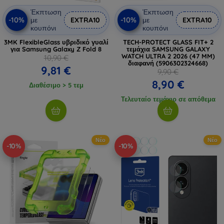
Έκπτωση
Έκπτωση
-10%
-10%
με
EXTRA10
με
EXTRA10
κουπόνι
κουπόνι
3MK FlexibleGlass υβριδικό γυαλί
TECH-PROTECT GLASS FIT+ 2
για Samsung Galaxy Z Fold 8
τεμάχια SAMSUNG GALAXY
WATCH ULTRA 2 2026 (47 MM)
10,90 €
διαφανή (5906302324668)
9,81 €
9,90 €
8,90 €
Διαθέσιμο > 5 τεμ
Τελευταίο τεμάχιο σε απόθεμα
Νέο
Νέο
-10%
-10%