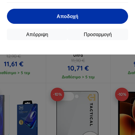
Αποδοχή
Έκπτωση
Έκπτωση
%
-10%
-10%
με
EXTRA10
με
EXTRA10
μ
κουπόνι
κουπόνι
κ
Απόρριψη
Προσαρμογή
τ προστατευτική
3mk Lens Protection Pro
3mk Wa
ράνη 3MK Silky Matt
σκληρυμένο γυαλί για φακό
FlexibleGl
α Oppo Find X9 Pro ()
για Samsung Galaxy Z Fold 8
για Xiao
Ultra
12,90 €
11,90 €
11,61 €
10,71 €
ιαθέσιμο > 5 τεμ
Δια
Διαθέσιμο > 5 τεμ
-10%
-10%