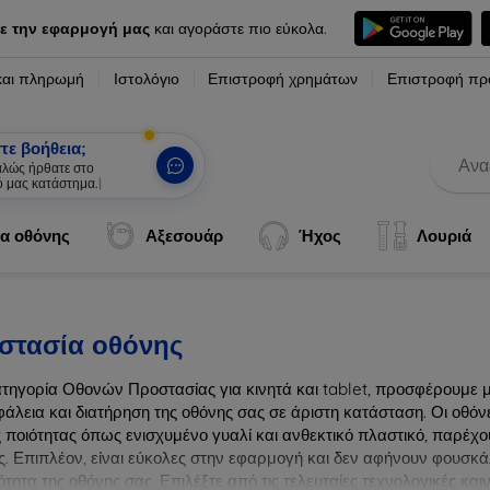
ε την εφαρμογή μας
και αγοράστε πιο εύκολα.
και πληρωμή
Ιστολόγιο
Επιστροφή χρημάτων
Επιστροφή πρ
τε βοήθεια;
α οθόνης
Αξεσουάρ
Ήχος
Λουριά
στασία οθόνης
ατηγορία Οθονών Προστασίας για κινητά και tablet, προσφέρουμε 
φάλεια και διατήρηση της οθόνης σας σε άριστη κατάσταση. Οι οθό
 ποιότητας όπως ενισχυμένο γυαλί και ανθεκτικό πλαστικό, παρέχου
ς. Επιπλέον, είναι εύκολες στην εφαρμογή και δεν αφήνουν φουσκά
τητα της οθόνης σας. Επιλέξτε από τις τελευταίες τεχνολογικές κα