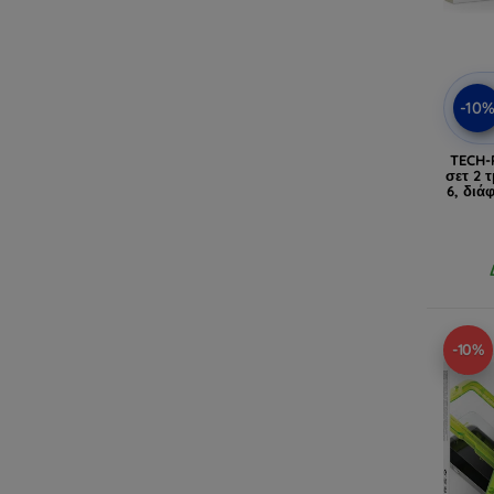
-10
TECH-
σετ 2 
6, διά
-10%