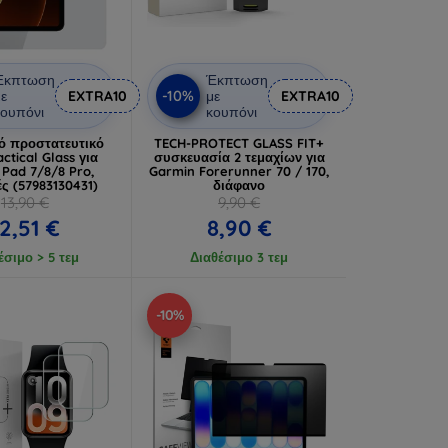
Έκπτωση
Έκπτωση
-10%
ε
EXTRA10
με
EXTRA10
ουπόνι
κουπόνι
κό προστατευτικό
TECH-PROTECT GLASS FIT+
actical Glass για
συσκευασία 2 τεμαχίων για
 Pad 7/8/8 Pro,
Garmin Forerunner 70 / 170,
ς (57983130431)
διάφανο
13,90 €
9,90 €
2,51 €
8,90 €
έσιμο > 5 τεμ
Διαθέσιμο 3 τεμ
-10%