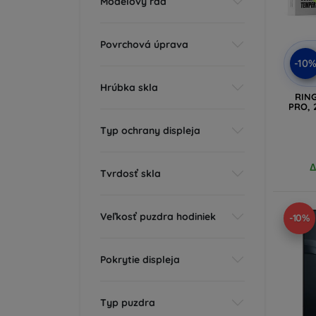
Modelový rad
Povrchová úprava
-10
Hrúbka skla
RIN
PRO, 
Typ ochrany displeja
Δ
Tvrdosť skla
Veľkosť puzdra hodiniek
-10%
Pokrytie displeja
Typ puzdra