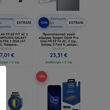
Έκπτωση
Έκπτωση
-10%
ε
EXTRA10
με
EXTRA10
ουπόνι
κουπόνι
AS.TR EZ-FIT AC 2
Προστατευτικό γυαλί
 SAMSUNG GALAXY
κάμερας Spigen Optik Pro
LTRA 2 2026 (47
Glas.TR EZ Fit AC, 2 τεμ.,
), διάφανο
Galaxy Z Fold 8, μαύρο
ατευτικό γυαλί
(AGL11944)
18,90 €
25,90 €
17,01 €
23,31 €
έσιμο > 5 τεμ
Διαθέσιμο > 5 τεμ
-10%