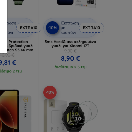
Έκπτωση
Έκπτωση
-10%
ε
EXTRA10
με
EXTRA10
ουπόνι
κουπόνι
tch Protection
3mk HardGlass σκληρυμένο
ass υβριδικό γυαλί
γυαλί για Xiaomi 17T
mi Watch S5 46 mm
9,90 €
10,90 €
8,90 €
9,81 €
Διαθέσιμο > 5 τεμ
θέσιμο 2 τεμ
-10%