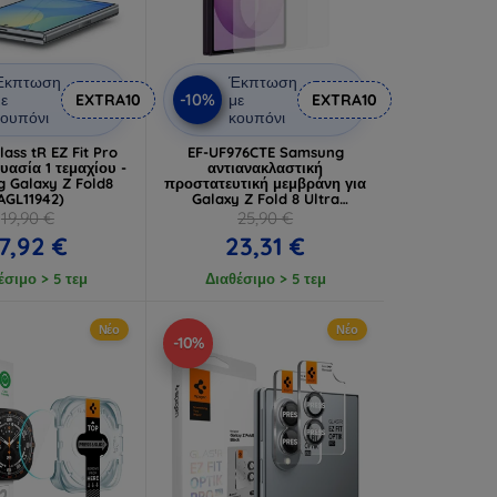
Έκπτωση
Έκπτωση
-10%
ε
EXTRA10
με
EXTRA10
ουπόνι
κουπόνι
ass tR EZ Fit Pro
EF-UF976CTE Samsung
υασία 1 τεμαχίου -
αντιανακλαστική
 Galaxy Z Fold8
προστατευτική μεμβράνη για
AGL11942)
Galaxy Z Fold 8 Ultra
(57983131105)
19,90 €
25,90 €
7,92 €
23,31 €
έσιμο > 5 τεμ
Διαθέσιμο > 5 τεμ
Νέο
Νέο
-10%