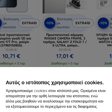
Έκπτωση
Έκπτωση
%
-10%
-10%
με
EXTRA10
με
EXTRA10
μ
κουπόνι
κουπόνι
κ
ical προστατευτικό
Προστατευτικό κάμερας
SPIGEN GL
ρυμένο γυαλί 5D για
RINGKE CAMERA FRAME, 2
τεμάχια
omi 17T Pro, μαύρο
τεμάχια, GALAXY Z FOLD 7 /
WATCH U
(57983130806)
8 ULTRA, μαύρο
MM
(8800380460638)
προστ
11,90 €
18,90 €
10,71 €
17,01 €
ιαθέσιμο > 5 τεμ
Διαθέσιμο > 5 τεμ
Διαθ
-10%
-10%
Αυτός ο ιστότοπος χρησιμοποιεί cookies.
Χρησιμοποιούμε cookies στον ιστότοπό μας. Ορισμένα είναι
απαραίτητα για την ορθή λειτουργία του ιστότοπου, ενώ
άλλα μας βοηθούν να αναλύσουμε την επισκεψιμότητα και
να εξατομικεύσουμε το περιεχόμενο και τις διαφημίσεις.