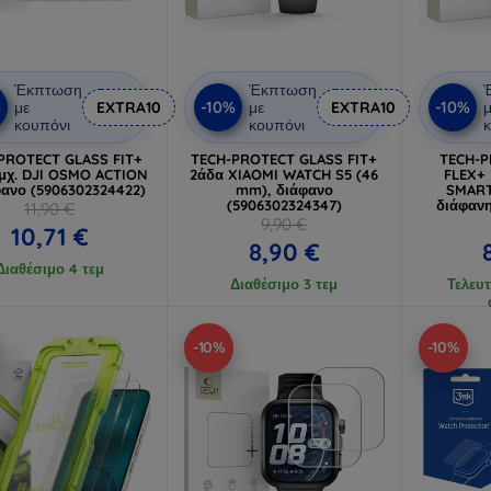
Έκπτωση
Έκπτωση
%
-10%
-10%
με
EXTRA10
με
EXTRA10
μ
κουπόνι
κουπόνι
κ
PROTECT GLASS FIT+
TECH-PROTECT GLASS FIT+
TECH-
τμχ. DJI OSMO ACTION
2άδα XIAOMI WATCH S5 (46
FLEX+ 
φανο (5906302324422)
mm), διάφανο
SMART
(5906302324347)
διάφανη
11,90 €
μεμβρ
9,90 €
10,71 €
8,90 €
Διαθέσιμο 4 τεμ
Διαθέσιμο 3 τεμ
Τελευτ
-10%
-10%