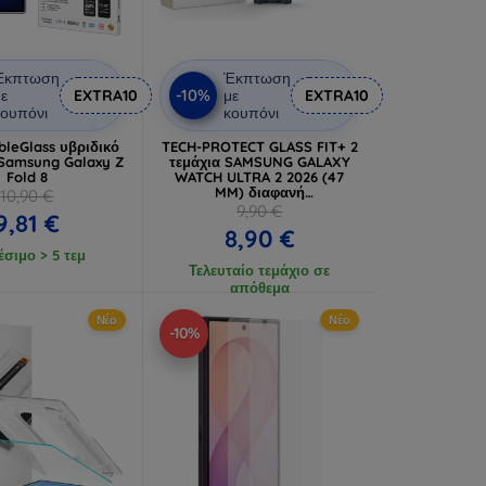
Έκπτωση
Έκπτωση
-10%
ε
EXTRA10
με
EXTRA10
ουπόνι
κουπόνι
bleGlass υβριδικό
TECH-PROTECT GLASS FIT+ 2
 Samsung Galaxy Z
τεμάχια SAMSUNG GALAXY
Fold 8
WATCH ULTRA 2 2026 (47
MM) διαφανή
10,90 €
(5906302324668)
9,90 €
9,81 €
8,90 €
έσιμο > 5 τεμ
Τελευταίο τεμάχιο σε
απόθεμα
Νέο
Νέο
-10%