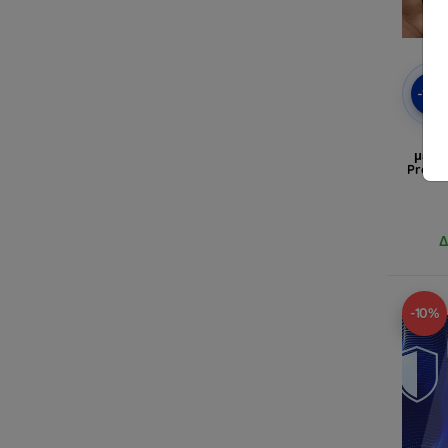
-10
Μα
μεμβ
Pro γι
Δ
-10%