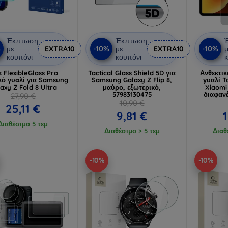
Έκπτωση
Έκπτωση
%
-10%
-10%
με
EXTRA10
με
EXTRA10
μ
κουπόνι
κουπόνι
κ
 FlexibleGlass Pro
Tactical Glass Shield 5D για
Ανθεκτι
κό γυαλί για Samsung
Samsung Galaxy Z Flip 8,
γυαλί T
axy Z Fold 8 Ultra
μαύρο, εξωτερικό,
Xiaomi
57983130475
διαφανέ
27,90 €
10,90 €
25,11 €
9,81 €
1
Διαθέσιμο 5 τεμ
Διαθέσιμο > 5 τεμ
Διαθ
-10%
-10%