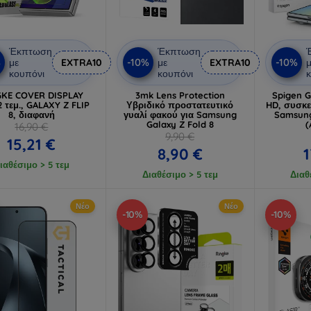
Έκπτωση
Έκπτωση
%
-10%
-10%
με
EXTRA10
με
EXTRA10
μ
κουπόνι
κουπόνι
κ
GKE COVER DISPLAY
3mk Lens Protection
Spigen Gl
2 τεμ., GALAXY Z FLIP
Υβριδικό προστατευτικό
HD, συσκε
8, διαφανή
γυαλί φακού για Samsung
Samsung
Galaxy Z Fold 8
(
16,90 €
9,90 €
15,21 €
8,90 €
1
ιαθέσιμο > 5 τεμ
Διαθέσιμο > 5 τεμ
Διαθ
Νέο
Νέο
-10%
-10%