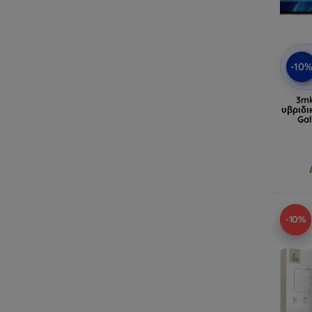
-10
3mk
υβριδι
Gal
-10%