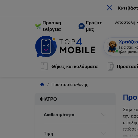
×
Κατεβάστ
Αποστολή 
Πράσινη
Γράψτε
ενέργεια
μας
Χρειάζεσ
Ε
|
Θήκες και καλύμματα
Προστασί
Προστασία οθόνης
Προ
ΦΊΛΤΡΟ
Στην κ
Διαθεσιμότητα
την ασ
υψηλής
πτώσει
Τιμή
φωτεινό