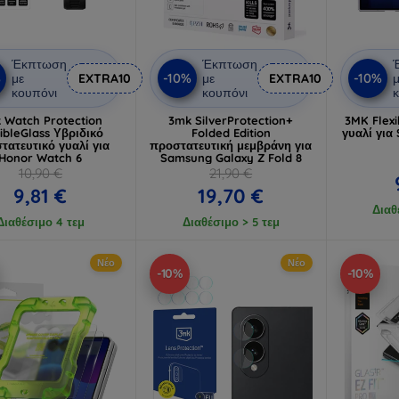
Έκπτωση
Έκπτωση
%
-10%
-10%
με
EXTRA10
με
EXTRA10
μ
κουπόνι
κουπόνι
κ
 Watch Protection
3mk SilverProtection+
3MK Flexi
xibleGlass Υβριδικό
Folded Edition
γυαλί για
τατευτικό γυαλί για
προστατευτική μεμβράνη για
Honor Watch 6
Samsung Galaxy Z Fold 8
10,90 €
21,90 €
9,81 €
19,70 €
Διαθ
Διαθέσιμο 4 τεμ
Διαθέσιμο > 5 τεμ
Νέο
Νέο
-10%
-10%