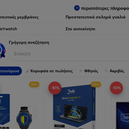
ων συσκευών, προσφέροντας παράλληλα απαράμιλλη εμπειρία χρ
περισσότερες πληροφο
τευτικές μεμβράνες
Προστατευτικά σκληρά γυαλιά
artwatch
Στο αυτοκίνητο
Γρήγορη αναζήτηση
Επιλέξτε
οτεινόμενα
Κορυφαία σε πωλήσεις
Φθηνός
Ακριβός
Νέο
Νέο
-10%
-10%