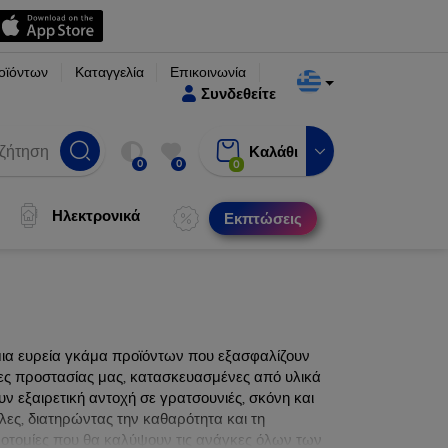
οϊόντων
Καταγγελία
Επικοινωνία
Συνδεθείτε
Καλάθι
0
0
0
Ηλεκτρονικά
Εκπτώσεις
μια ευρεία γκάμα προϊόντων που εξασφαλίζουν
νες προστασίας μας, κατασκευασμένες από υλικά
ν εξαιρετική αντοχή σε γρατσουνιές, σκόνη και
λες, διατηρώντας την καθαρότητα και τη
ινοτομίες που θα καλύψουν τις ανάγκες όλων των