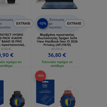
Έκπτωση
Έκπτωση
-10%
ε
EXTRA10
με
EXTRA10
ουπόνι
κουπόνι
PROTECT HYDRO
Μεμβράνη προστασίας
2-PACK XIAOMI
ιδιωτικότητας Spigen Safe
 BAND 10 PRO
View MacBook Neo 13 2026
 προστατευτική
Privacy (AFL11670)
άνη υδρογέλης
9,90 €
40,90 €
8,90 €
36,80 €
αίο τεμάχιο σε
Τελευταίο τεμάχιο σε
απόθεμα
απόθεμα
-10%