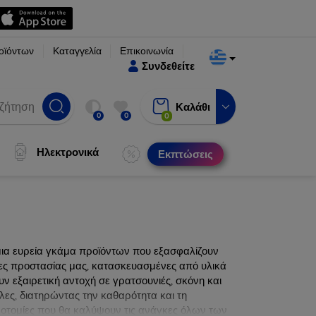
οϊόντων
Καταγγελία
Επικοινωνία
Συνδεθείτε
Καλάθι
0
0
0
Ηλεκτρονικά
Εκπτώσεις
μια ευρεία γκάμα προϊόντων που εξασφαλίζουν
νες προστασίας μας, κατασκευασμένες από υλικά
ν εξαιρετική αντοχή σε γρατσουνιές, σκόνη και
λες, διατηρώντας την καθαρότητα και τη
ινοτομίες που θα καλύψουν τις ανάγκες όλων των