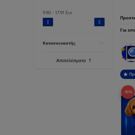
προτύπ
9.90
-
17.91
Eur
Προστα
Για sm
Κατασκευαστής
Αποτελέσματα
7
Πρ
-10%