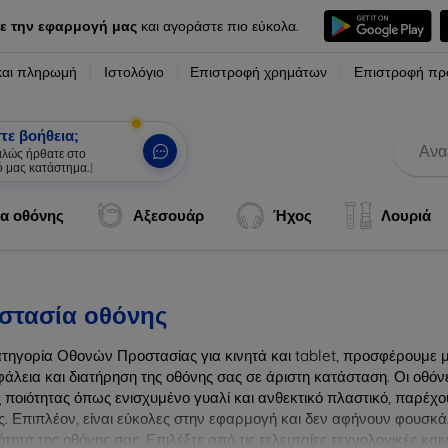
ε την εφαρμογή μας
και αγοράστε πιο εύκολα.
και πληρωμή
Ιστολόγιο
Επιστροφή χρημάτων
Επιστροφή πρ
τε βοήθεια;
καλώς ήρθατε στο
ό μας κατάστημα.
|
α οθόνης
Αξεσουάρ
Ήχος
Λουριά
στασία οθόνης
ατηγορία Οθονών Προστασίας για κινητά και tablet, προσφέρουμε 
φάλεια και διατήρηση της οθόνης σας σε άριστη κατάσταση. Οι οθό
 ποιότητας όπως ενισχυμένο γυαλί και ανθεκτικό πλαστικό, παρέχου
ς. Επιπλέον, είναι εύκολες στην εφαρμογή και δεν αφήνουν φουσκά
τητα της οθόνης σας. Επιλέξτε από τις τελευταίες τεχνολογικές κα