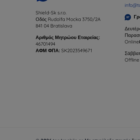
info@t
Shield-Sk s.r.o.
Γρ
Οδός Rudolfa Mocka 3750/2A
841 04 Bratislava
Δευτέρ
Παρασκ
Αριθμός Μητρώου Εταιρείας:
Online
46701494
ΑΦΜ ΦΠΑ:
SK2023549671
Σάββατ
Offline