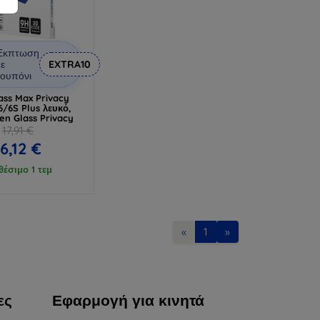
Έκπτωση
ε
EXTRA10
ουπόνι
ass Max Privacy
6/6S Plus λευκό,
en Glass Privacy
17,91 €
16,12 €
θέσιμο 1 τεμ
«
1
»
ες
Εφαρμογή για κινητά