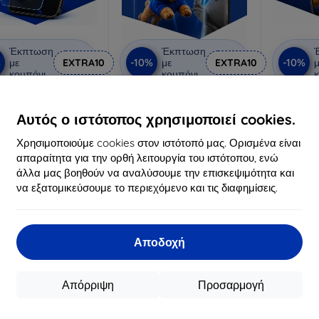
Έκπτωση
Έκπτωση
%
-10%
-10%
με
EXTRA10
με
EXTRA10
μ
κουπόνι
κουπόνι
κ
3mk Anti-Shock
3mk Pure Matt
3mk Si
οστατευτικό γυαλί
Προστατευτικό γυαλί
προστατ
Αυτός ο ιστότοπος χρησιμοποιεί cookies.
ατασκευασμένο
Κατασκευασμένο
Κατα
ατά παραγγελία
κατά παραγγελία
κατά
Χρησιμοποιούμε cookies στον ιστότοπό μας. Ορισμένα είναι
απαραίτητα για την ορθή λειτουργία του ιστότοπου, ενώ
16,90 €
12,90 €
άλλα μας βοηθούν να αναλύσουμε την επισκεψιμότητα και
15,21 €
11,61 €
να εξατομικεύσουμε το περιεχόμενο και τις διαφημίσεις.
ιαθέσιμο > 5 τεμ
Διαθέσιμο > 5 τεμ
Διαθ
-10%
-10%
Αποδοχή
Απόρριψη
Προσαρμογή