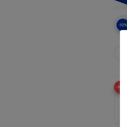
-10
πρ
Κ
κ
Δ
-10%