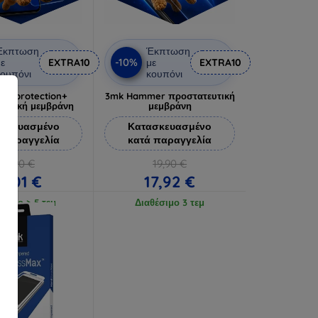
Έκπτωση
Έκπτωση
-10%
ε
EXTRA10
με
EXTRA10
ουπόνι
κουπόνι
lverprotection+
3mk Hammer προστατευτική
ευτική μεμβράνη
μεμβράνη
σκευασμένο
Κατασκευασμένο
 παραγγελία
κατά παραγγελία
18,90 €
19,90 €
17,01 €
17,92 €
έσιμο > 5 τεμ
Διαθέσιμο 3 τεμ