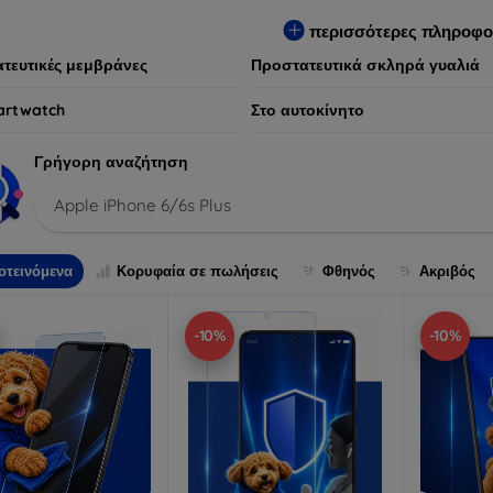
ων συσκευών, προσφέροντας παράλληλα απαράμιλλη εμπειρία χρ
περισσότερες πληροφο
τευτικές μεμβράνες
Προστατευτικά σκληρά γυαλιά
artwatch
Στο αυτοκίνητο
Γρήγορη αναζήτηση
Apple iPhone 6/6s Plus
οτεινόμενα
Κορυφαία σε πωλήσεις
Φθηνός
Ακριβός
-10%
-10%