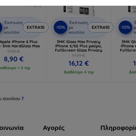
Έκπτωση
Έκπτωση
%
-10%
-10%
με
EXTRA10
με
EXTRA10
μ
κουπόνι
κουπόνι
κ
Apple iPhone 6 Plus
3MK Glass Max Privacy
3MK Gl
 - 3mk HardGlass Max
iPhone 6/6S Plus μαύρο,
iPhone 
FullScreen Glass Privacy
FullScre
9,90 €
17,91 €
8,90 €
16,12 €
ιαθέσιμο > 5 τεμ
Διαθέσιμο 4 τεμ
Δια
υ συνόλου
7
.
οινωνία
Αγορές
Πληροφορί