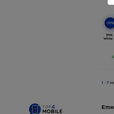
-10
3MK 
White
Δ
1
-
7
το
Επικ