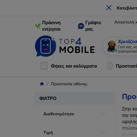
×
Κατεβάστ
Αποστολή 
Πράσινη
Γράψτε
ενέργεια
μας
Χρειάζεσ
Γεια σας, 
ηλεκτρονικ
Θήκες και καλύμματα
Προστασί
Προστασία οθόνης
Προ
ΦΊΛΤΡΟ
Στην κ
Διαθεσιμότητα
την ασ
υψηλής
πτώσει
Τιμή
φωτεινό