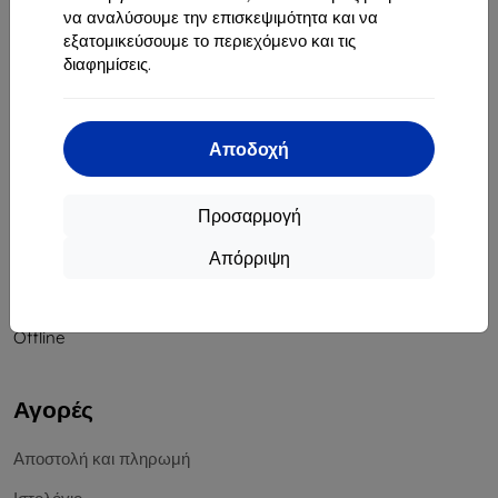
να αναλύσουμε την επισκεψιμότητα και να
Αριθμός Μητρώου Εταιρείας:
46701494
εξατομικεύσουμε το περιεχόμενο και τις
ΑΦΜ ΦΠΑ:
SK2023549671
διαφημίσεις.
Επικοινωνία
Αποδοχή
info@top4mobile.eu
Γράψτε μας
Προσαρμογή
Δευτέρα έως Παρασκευή:
Απόρριψη
Online
8:00 - 16:00
Σάββατο και Κυριακή:
Offline
Αγορές
Αποστολή και πληρωμή