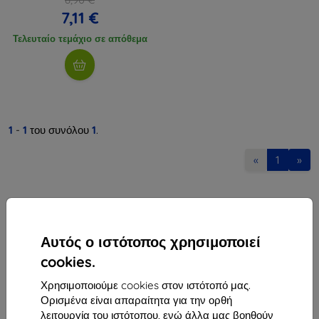
7,11 €
Τελευταίο τεμάχιο σε απόθεμα
1
-
1
του συνόλου
1
.
«
1
»
Αυτός ο ιστότοπος χρησιμοποιεί
cookies.
Shield-Sk s.r.o.
Χρησιμοποιούμε cookies στον ιστότοπό μας.
Οδός Rudolfa Mocka 3750/2A
Ορισμένα είναι απαραίτητα για την ορθή
841 04 Bratislava
λειτουργία του ιστότοπου, ενώ άλλα μας βοηθούν