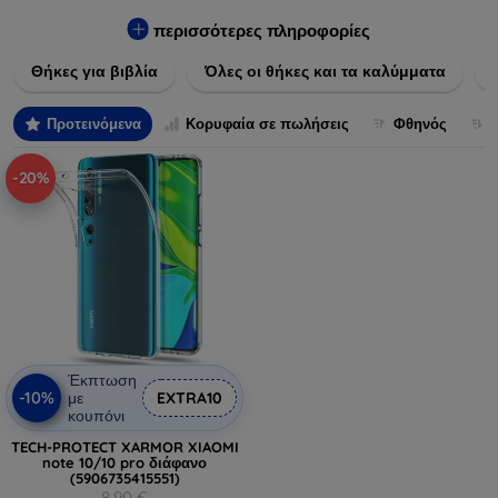
Εξασφαλίστε την απόλυτη προστασία από γρατζουνιές,
πτώσεις και άλλες φθορές, ενώ παράλληλα δίνετε ένα
περισσότερες πληροφορίες
μοναδικό ύφος στις συσκευές σας. Αναβαθμίστε την εμφάνιση
Θήκες για βιβλία
Όλες οι θήκες και τα καλύμματα
και τη διάρκεια ζωής των συσκευών σας με τις κορυφαίες
λύσεις μας σε θήκες και καλύμματα.
Προτεινόμενα
Κορυφαία σε πωλήσεις
Φθηνός
-20%
Έκπτωση
-10%
με
EXTRA10
κουπόνι
TECH-PROTECT XARMOR XIAOMI
note 10/10 pro διάφανο
(5906735415551)
8,90 €