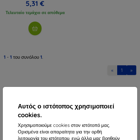
5,31 €
Τελευταίο τεμάχιο σε απόθεμα
1
-
1
του συνόλου
1
.
«
1
»
Αυτός ο ιστότοπος χρησιμοποιεί
cookies.
Shield-Sk s.r.o.
Χρησιμοποιούμε cookies στον ιστότοπό μας.
Οδός Rudolfa Mocka 3750/2A
Ορισμένα είναι απαραίτητα για την ορθή
841 04 Bratislava
λειτουργία του ιστότοπου, ενώ άλλα μας βοηθούν