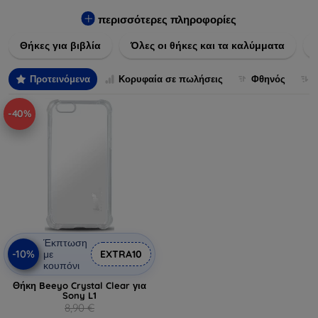
Εξασφαλίστε την απόλυτη προστασία από γρατζουνιές,
πτώσεις και άλλες φθορές, ενώ παράλληλα δίνετε ένα
περισσότερες πληροφορίες
μοναδικό ύφος στις συσκευές σας. Αναβαθμίστε την εμφάνιση
Θήκες για βιβλία
Όλες οι θήκες και τα καλύμματα
και τη διάρκεια ζωής των συσκευών σας με τις κορυφαίες
λύσεις μας σε θήκες και καλύμματα.
Προτεινόμενα
Κορυφαία σε πωλήσεις
Φθηνός
-40%
Έκπτωση
-10%
με
EXTRA10
κουπόνι
Θήκη Beeyo Crystal Clear για
Sony L1
8,90 €