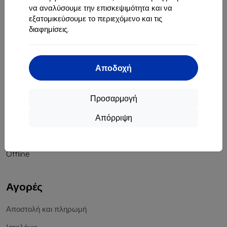
να αναλύσουμε την επισκεψιμότητα και να
Αριθμός Μητρώου Εταιρείας:
46701494
εξατομικεύσουμε το περιεχόμενο και τις
ΑΦΜ ΦΠΑ:
SK2023549671
διαφημίσεις.
Επικοινωνία
Αποδοχή
info@top4mobile.eu
Γράψτε μας
Προσαρμογή
Δευτέρα έως Παρασκευή:
Απόρριψη
Online
8:00 - 16:00
Σάββατο και Κυριακή:
Offline
Αγορές
Αποστολή και πληρωμή