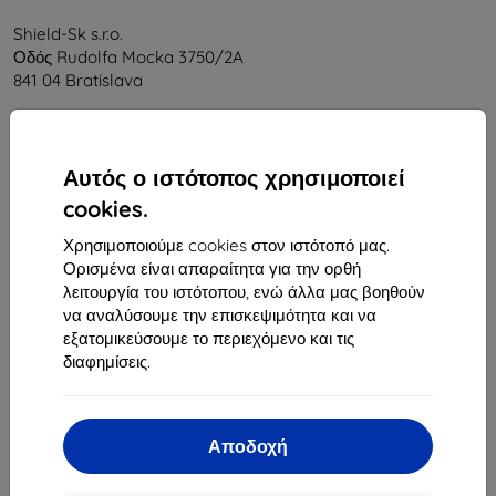
Shield-Sk s.r.o.
Οδός Rudolfa Mocka 3750/2A
841 04 Bratislava
Αριθμός Μητρώου Εταιρείας:
46701494
ΑΦΜ ΦΠΑ:
SK2023549671
Αυτός ο ιστότοπος χρησιμοποιεί
cookies.
Επικοινωνία
Χρησιμοποιούμε cookies στον ιστότοπό μας.
info@top4mobile.eu
Ορισμένα είναι απαραίτητα για την ορθή
λειτουργία του ιστότοπου, ενώ άλλα μας βοηθούν
Γράψτε μας
να αναλύσουμε την επισκεψιμότητα και να
εξατομικεύσουμε το περιεχόμενο και τις
Δευτέρα έως Παρασκευή:
διαφημίσεις.
Online
8:00 - 16:00
Σάββατο και Κυριακή:
Offline
Αποδοχή