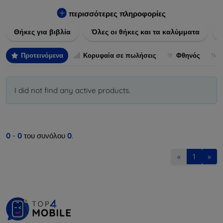
Εξασφαλίστε την απόλυτη προστασία από γρατζουνιές,
πτώσεις και άλλες φθορές, ενώ παράλληλα δίνετε ένα
περισσότερες πληροφορίες
μοναδικό ύφος στις συσκευές σας. Αναβαθμίστε την εμφάνιση
Θήκες για βιβλία
Όλες οι θήκες και τα καλύμματα
και τη διάρκεια ζωής των συσκευών σας με τις κορυφαίες
λύσεις μας σε θήκες και καλύμματα.
Προτεινόμενα
Κορυφαία σε πωλήσεις
Φθηνός
I did not find any active products.
0
-
0
του συνόλου
0
.
«
1
»