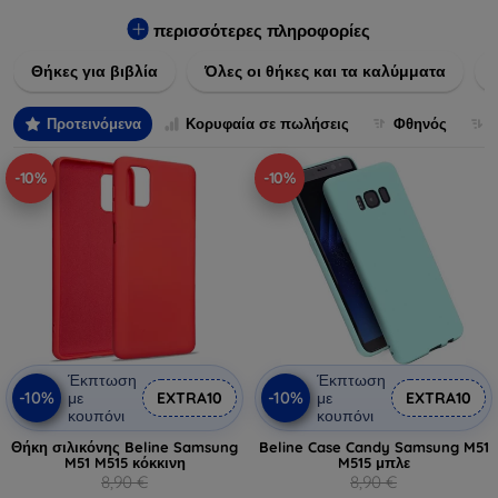
Εξασφαλίστε την απόλυτη προστασία από γρατζουνιές,
πτώσεις και άλλες φθορές, ενώ παράλληλα δίνετε ένα
περισσότερες πληροφορίες
μοναδικό ύφος στις συσκευές σας. Αναβαθμίστε την εμφάνιση
Θήκες για βιβλία
Όλες οι θήκες και τα καλύμματα
και τη διάρκεια ζωής των συσκευών σας με τις κορυφαίες
λύσεις μας σε θήκες και καλύμματα.
Προτεινόμενα
Κορυφαία σε πωλήσεις
Φθηνός
-10%
-10%
Έκπτωση
Έκπτωση
-10%
-10%
με
EXTRA10
με
EXTRA10
κουπόνι
κουπόνι
Θήκη σιλικόνης Beline Samsung
Beline Case Candy Samsung M51
M51 M515 κόκκινη
M515 μπλε
8,90 €
8,90 €