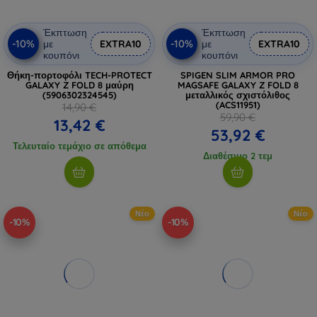
Έκπτωση
Έκπτωση
-10%
-10%
με
EXTRA10
με
EXTRA10
κουπόνι
κουπόνι
Θήκη-πορτοφόλι TECH-PROTECT
SPIGEN SLIM ARMOR PRO
GALAXY Z FOLD 8 μαύρη
MAGSAFE GALAXY Z FOLD 8
(5906302324545)
μεταλλικός σχιστόλιθος
(ACS11951)
14,90 €
59,90 €
13,42 €
53,92 €
Τελευταίο τεμάχιο σε απόθεμα
Διαθέσιμο 2 τεμ
Νέο
Νέο
-10%
-10%