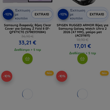
Έκπτωση
Έκπτωση
-10%
-10%
με
EXTRA10
με
EXTRA10
κουπόνι
κουπόνι
Samsung διαφανής θήκη Clear
SPIGEN RUGGED ARMOR θήκη για
Cover για Galaxy Z Fold 8 EF-
Samsung Galaxy Watch Ultra 2
QF971CTE (57983131084)
2026 (47 MM), μαύρο ματ
(ACS11611)
36,90 €
18,90 €
33,21 €
17,01 €
Διαθέσιμο > 5 τεμ
Διαθέσιμο > 5 τεμ
Νέο
Νέο
-10%
-10%