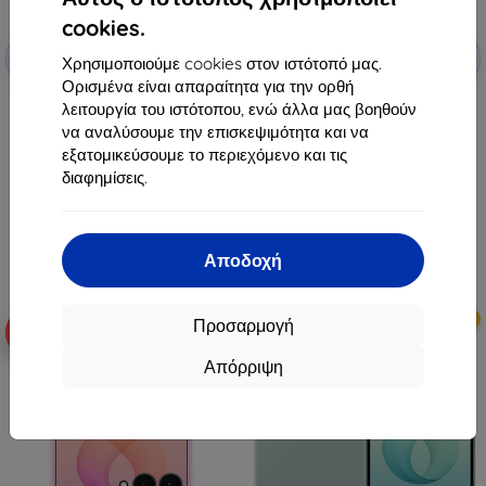
cookies.
Έκπτωση
Έκπτωση
-10%
-10%
με
EXTRA10
με
EXTRA10
Χρησιμοποιούμε cookies στον ιστότοπό μας.
κουπόνι
κουπόνι
Ορισμένα είναι απαραίτητα για την ορθή
Θήκη Samsung Carbon Standing
Θήκη Samsung Carbon Standing
λειτουργία του ιστότοπου, ενώ άλλα μας βοηθούν
για Galaxy Z Fold8 Ultra μαύρη
για Galaxy Z Fold8 μαύρη (EF-
να αναλύσουμε την επισκεψιμότητα και να
(EF-XF976SBEGWW)
XF971SBEGWW)
εξατομικεύσουμε το περιεχόμενο και τις
72,90 €
72,90 €
διαφημίσεις.
65,61 €
65,61 €
Διαθέσιμο > 5 τεμ
Διαθέσιμο > 5 τεμ
Αποδοχή
Νέο
Νέο
Προσαρμογή
-10%
-10%
Απόρριψη