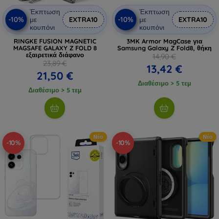
Έκπτωση
Έκπτωση
-10%
-10%
με
EXTRA10
με
EXTRA10
κουπόνι
κουπόνι
RINGKE FUSION MAGNETIC
3MK Armor MagCase για
MAGSAFE GALAXY Z FOLD 8
Samsung Galaxy Z Fold8, θήκη
εξαιρετικά διάφανο
14,90 €
23,89 €
13,42 €
21,50 €
Διαθέσιμο > 5 τεμ
Διαθέσιμο > 5 τεμ
Νέο
Νέο
-10%
-10%