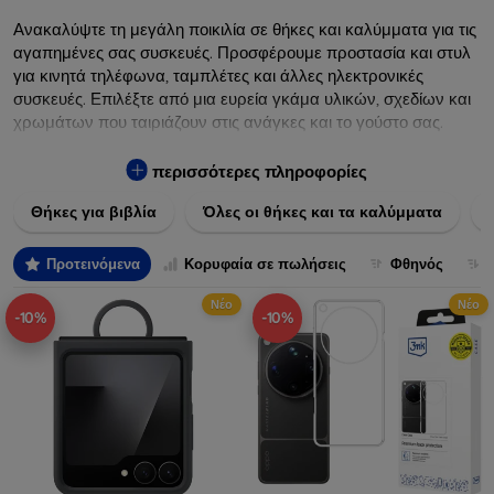
Ανακαλύψτε τη μεγάλη ποικιλία σε θήκες και καλύμματα για τις
αγαπημένες σας συσκευές. Προσφέρουμε προστασία και στυλ
για κινητά τηλέφωνα, ταμπλέτες και άλλες ηλεκτρονικές
συσκευές. Επιλέξτε από μια ευρεία γκάμα υλικών, σχεδίων και
χρωμάτων που ταιριάζουν στις ανάγκες και το γούστο σας.
Εξασφαλίστε την απόλυτη προστασία από γρατζουνιές,
πτώσεις και άλλες φθορές, ενώ παράλληλα δίνετε ένα
περισσότερες πληροφορίες
μοναδικό ύφος στις συσκευές σας. Αναβαθμίστε την εμφάνιση
Θήκες για βιβλία
Όλες οι θήκες και τα καλύμματα
και τη διάρκεια ζωής των συσκευών σας με τις κορυφαίες
λύσεις μας σε θήκες και καλύμματα.
Προτεινόμενα
Κορυφαία σε πωλήσεις
Φθηνός
Νέο
Νέο
-10%
-10%