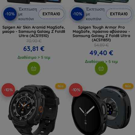
Έκπτωση
Έκπτωση
-10%
-10%
με
EXTRA10
με
EXTRA10
κουπόνι
κουπόνι
Spigen Air Skin Aramid MagSafe,
Spigen Tough Armor Pro
μαύρο - Samsung Galaxy Z Fold8
MagSafe, πράσινο αβύσσου -
Ultra (ACS11510)
Samsung Galaxy Z Fold8 Ultra
(ACS11851)
70,90 €
54,89 €
63,81 €
49,40 €
Διαθέσιμο > 5 τεμ
Διαθέσιμο > 5 τεμ
Νέο
Νέο
-10%
-10%