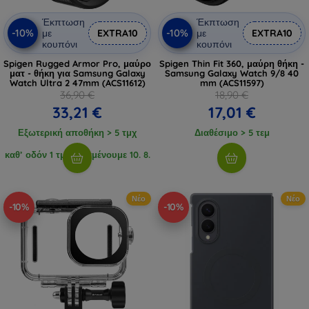
Έκπτωση
Έκπτωση
-10%
-10%
με
EXTRA10
με
EXTRA10
κουπόνι
κουπόνι
Spigen Rugged Armor Pro, μαύρο
Spigen Thin Fit 360, μαύρη θήκη -
ματ - θήκη για Samsung Galaxy
Samsung Galaxy Watch 9/8 40
Watch Ultra 2 47mm (ACS11612)
mm (ACS11597)
36,90 €
18,90 €
33,21 €
17,01 €
Εξωτερική αποθήκη > 5 τμχ
Διαθέσιμο > 5 τεμ
καθ’ οδόν 1 τμχ, αναμένουμε 10. 8.
2026
Νέο
Νέο
-10%
-10%