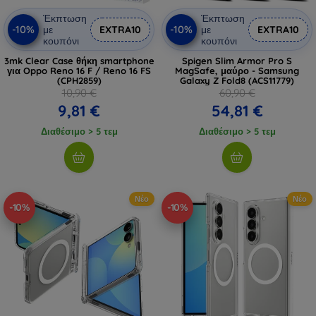
Έκπτωση
Έκπτωση
-10%
-10%
με
EXTRA10
με
EXTRA10
κουπόνι
κουπόνι
3mk Clear Case θήκη smartphone
Spigen Slim Armor Pro S
για Oppo Reno 16 F / Reno 16 FS
MagSafe, μαύρο - Samsung
(CPH2859)
Galaxy Z Fold8 (ACS11779)
10,90 €
60,90 €
9,81 €
54,81 €
Διαθέσιμο > 5 τεμ
Διαθέσιμο > 5 τεμ
Νέο
Νέο
-10%
-10%