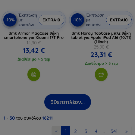
Έκπτωση
Έκπτωση
-10%
-10%
με
EXTRA10
με
EXTRA10
κουπόνι
κουπόνι
3mk Armor MagCase θήκη
3mk Hardy TabCase μπλε θήκη
smartphone για Xiaomi 17T Pro
tablet για Apple iPad A16 (10/11)
(11inch)
14,90 €
25,90 €
13,42 €
23,31 €
Διαθέσιμο > 5 τεμ
Διαθέσιμο > 5 τεμ
30
επιπλέον...
1
-
30
του συνόλου
16211
.
2
3
4
541
»
«
1
…