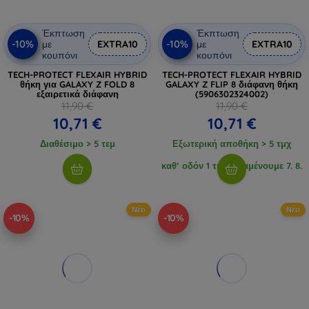
Έκπτωση
Έκπτωση
-10%
-10%
με
EXTRA10
με
EXTRA10
κουπόνι
κουπόνι
TECH-PROTECT FLEXAIR HYBRID
TECH-PROTECT FLEXAIR HYBRID
θήκη για GALAXY Z FOLD 8
GALAXY Z FLIP 8 διάφανη θήκη
εξαιρετικά διάφανη
(5906302324002)
11,90 €
11,90 €
10,71 €
10,71 €
Διαθέσιμο > 5 τεμ
Εξωτερική αποθήκη > 5 τμχ
καθ’ οδόν 1 τμχ, αναμένουμε 7. 8.
2026
Νέο
Νέο
-10%
-10%