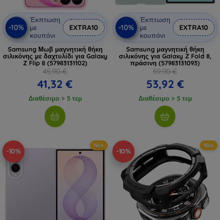
Έκπτωση
Έκπτωση
-10%
-10%
με
EXTRA10
με
EXTRA10
κουπόνι
κουπόνι
Samsung Μωβ μαγνητική θήκη
Samsung μαγνητική θήκη
σιλικόνης με δαχτυλίδι για Galaxy
σιλικόνης για Galaxy Z Fold 8,
Z Flip 8 (57983131102)
πράσινη (57983131093)
45,90 €
59,90 €
41,32 €
53,92 €
Διαθέσιμο > 5 τεμ
Διαθέσιμο > 5 τεμ
Νέο
Νέο
-10%
-10%