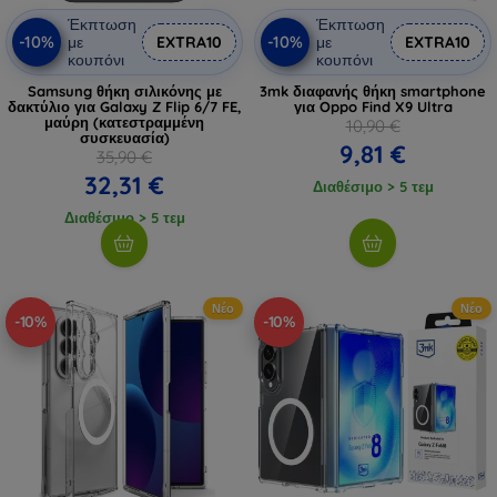
Έκπτωση
Έκπτωση
-10%
-10%
με
EXTRA10
με
EXTRA10
κουπόνι
κουπόνι
Samsung θήκη σιλικόνης με
3mk διαφανής θήκη smartphone
δακτύλιο για Galaxy Z Flip 6/7 FE,
για Oppo Find X9 Ultra
μαύρη (κατεστραμμένη
10,90 €
συσκευασία)
9,81 €
35,90 €
32,31 €
Διαθέσιμο > 5 τεμ
Διαθέσιμο > 5 τεμ
Νέο
Νέο
-10%
-10%