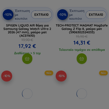
Έκπτωση
Έκπτωση
-10%
-10%
με
EXTRA10
με
EXTRA10
κουπόνι
κουπόνι
SPIGEN LIQUID AIR θήκη για
TECH-PROTECT MAGMAT MagSafe
Samsung Galaxy Watch Ultra 2
Galaxy Z Flip 8, μαύρο ματ
2026 (47 mm), μαύρο ματ
(5906302324033)
(ACS11610)
15,90 €
19,90 €
14,31 €
17,92 €
Τελευταίο τεμάχιο σε απόθεμα
Διαθέσιμο > 5 τεμ
Νέο
Νέο
-10%
-10%