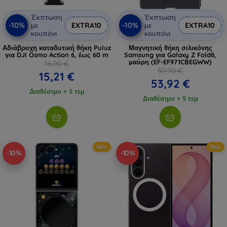
Έκπτωση
Έκπτωση
-10%
-10%
με
EXTRA10
με
EXTRA10
κουπόνι
κουπόνι
Αδιάβροχη καταδυτική θήκη Puluz
Μαγνητική θήκη σιλικόνης
για DJI Osmo Action 6, έως 60 m
Samsung για Galaxy Z Fold8,
μαύρη (EF-EF971CBEGWW)
16,90 €
59,90 €
15,21 €
53,92 €
Διαθέσιμο > 5 τεμ
Διαθέσιμο > 5 τεμ
Νέο
Νέο
-10%
-10%