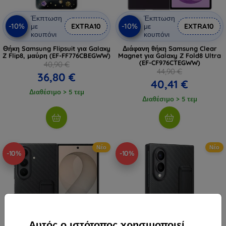
Έκπτωση
Έκπτωση
-10%
-10%
με
EXTRA10
με
EXTRA10
κουπόνι
κουπόνι
Θήκη Samsung Flipsuit για Galaxy
Διάφανη θήκη Samsung Clear
Z Flip8, μαύρη (EF-FF776CBEGWW)
Magnet για Galaxy Z Fold8 Ultra
(EF-CF976CTEGWW)
40,90 €
44,90 €
36,80 €
40,41 €
Διαθέσιμο > 5 τεμ
Διαθέσιμο > 5 τεμ
Νέο
Νέο
-10%
-10%
Αυτός ο ιστότοπος χρησιμοποιεί