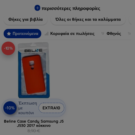
Εξασφαλίστε την απόλυτη προστασία από γρατζουνιές,
πτώσεις και άλλες φθορές, ενώ παράλληλα δίνετε ένα
περισσότερες πληροφορίες
μοναδικό ύφος στις συσκευές σας. Αναβαθμίστε την εμφάνιση
Θήκες για βιβλία
Όλες οι θήκες και τα καλύμματα
και τη διάρκεια ζωής των συσκευών σας με τις κορυφαίες
λύσεις μας σε θήκες και καλύμματα.
Προτεινόμενα
Κορυφαία σε πωλήσεις
Φθηνός
-10%
Έκπτωση
-10%
με
EXTRA10
κουπόνι
Beline Case Candy Samsung J5
J530 2017 κόκκινο
8,90 €