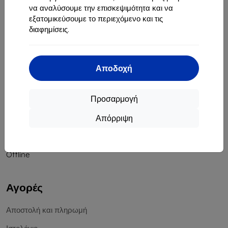
να αναλύσουμε την επισκεψιμότητα και να
Αριθμός Μητρώου Εταιρείας:
46701494
εξατομικεύσουμε το περιεχόμενο και τις
ΑΦΜ ΦΠΑ:
SK2023549671
διαφημίσεις.
Επικοινωνία
Αποδοχή
info@top4mobile.eu
Γράψτε μας
Προσαρμογή
Δευτέρα έως Παρασκευή:
Απόρριψη
Online
8:00 - 16:00
Σάββατο και Κυριακή:
Offline
Αγορές
Αποστολή και πληρωμή