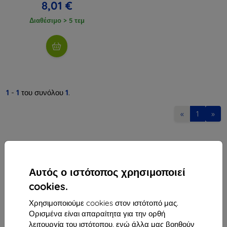
8,01 €
Διαθέσιμο > 5 τεμ
1
-
1
του συνόλου
1
.
«
1
»
Αυτός ο ιστότοπος χρησιμοποιεί
cookies.
Shield-Sk s.r.o.
Χρησιμοποιούμε cookies στον ιστότοπό μας.
Οδός Rudolfa Mocka 3750/2A
Ορισμένα είναι απαραίτητα για την ορθή
841 04 Bratislava
λειτουργία του ιστότοπου, ενώ άλλα μας βοηθούν