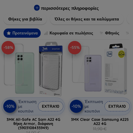
Εξασφαλίστε την απόλυτη προστασία από γρατζουνιές,
πτώσεις και άλλες φθορές, ενώ παράλληλα δίνετε ένα
περισσότερες πληροφορίες
μοναδικό ύφος στις συσκευές σας. Αναβαθμίστε την εμφάνιση
Θήκες για βιβλία
Όλες οι θήκες και τα καλύμματα
και τη διάρκεια ζωής των συσκευών σας με τις κορυφαίες
λύσεις μας σε θήκες και καλύμματα.
Προτεινόμενα
Κορυφαία σε πωλήσεις
Φθηνός
-58%
-55%
Έκπτωση
Έκπτωση
-10%
-10%
με
EXTRA10
με
EXTRA10
κουπόνι
κουπόνι
3MK All-Safe AC Sam A22 4G
3MK Clear Case Samsung A225
θήκη Armor, διάφανη
A22 4G
(5903108435949)
11,90 €
14,90 €