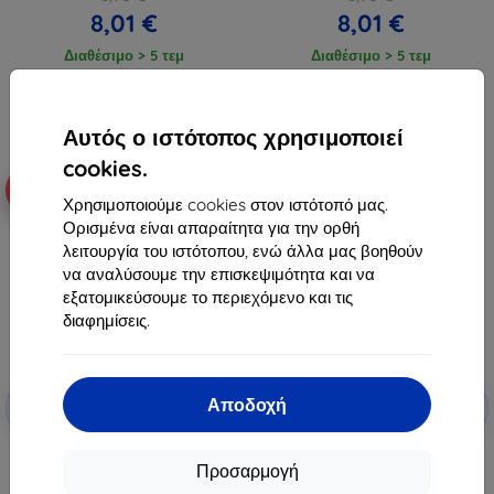
8,01 €
8,01 €
Διαθέσιμο > 5 τεμ
Διαθέσιμο > 5 τεμ
Αυτός ο ιστότοπος χρησιμοποιεί
cookies.
-10%
-10%
Χρησιμοποιούμε cookies στον ιστότοπό μας.
Ορισμένα είναι απαραίτητα για την ορθή
λειτουργία του ιστότοπου, ενώ άλλα μας βοηθούν
να αναλύσουμε την επισκεψιμότητα και να
εξατομικεύσουμε το περιεχόμενο και τις
διαφημίσεις.
Έκπτωση
Έκπτωση
Αποδοχή
-10%
-10%
με
EXTRA10
με
EXTRA10
κουπόνι
κουπόνι
Beline Case Candy Samsung A22
Beline Case Candy Samsung A22
Προσαρμογή
LTE A225 μαύρο
5G ροζ
8,90 €
8,90 €