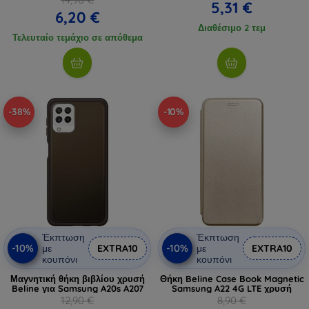
5,31 €
6,20 €
Διαθέσιμο 2 τεμ
Τελευταίο τεμάχιο σε απόθεμα
-38%
-10%
Έκπτωση
Έκπτωση
-10%
-10%
με
EXTRA10
με
EXTRA10
κουπόνι
κουπόνι
Μαγνητική θήκη βιβλίου χρυσή
Θήκη Beline Case Book Magnetic
Beline για Samsung A20s A207
Samsung A22 4G LTE χρυσή
12,90 €
8,90 €