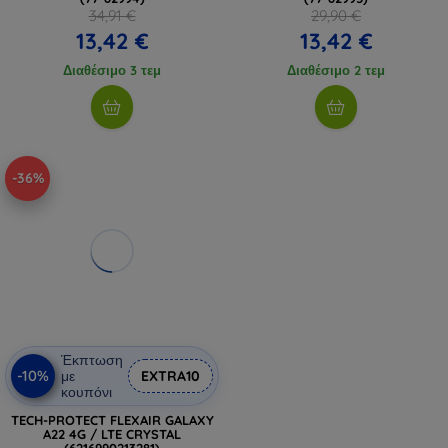
34,91 €
29,90 €
13,42 €
13,42 €
Διαθέσιμο 3 τεμ
Διαθέσιμο 2 τεμ
-36%
Έκπτωση
-10%
με
EXTRA10
κουπόνι
TECH-PROTECT FLEXAIR GALAXY
A22 4G / LTE CRYSTAL
(6216990213281)