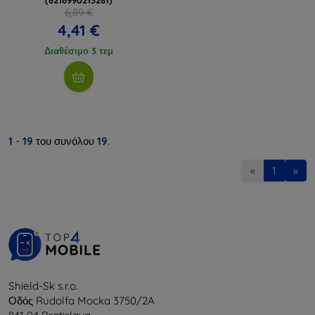
6,89 €
4,41 €
Διαθέσιμο 3 τεμ
1
-
19
του συνόλου
19
.
«
1
»
Shield-Sk s.r.o.
Οδός Rudolfa Mocka 3750/2A