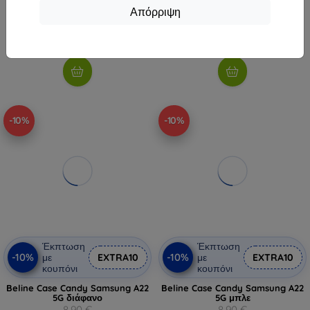
Απόρριψη
8,01 €
8,01 €
Διαθέσιμο 1 τεμ
Διαθέσιμο > 5 τεμ
-10%
-10%
Έκπτωση
Έκπτωση
-10%
-10%
με
EXTRA10
με
EXTRA10
κουπόνι
κουπόνι
Beline Case Candy Samsung A22
Beline Case Candy Samsung A22
5G διάφανο
5G μπλε
8,90 €
8,90 €