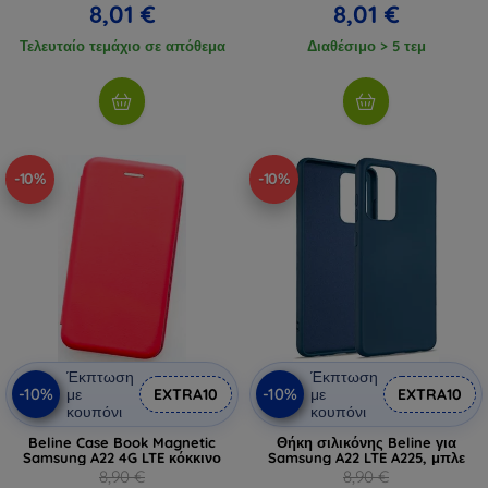
8,01 €
8,01 €
Τελευταίο τεμάχιο σε απόθεμα
Διαθέσιμο > 5 τεμ
-10%
-10%
Έκπτωση
Έκπτωση
-10%
-10%
με
EXTRA10
με
EXTRA10
κουπόνι
κουπόνι
Beline Case Book Magnetic
Θήκη σιλικόνης Beline για
Samsung A22 4G LTE κόκκινο
Samsung A22 LTE A225, μπλε
8,90 €
8,90 €