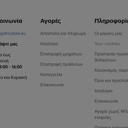
οινωνία
Αγορές
Πληροφορί
op4mobile.eu
Αποστολή και πληρωμή
Οι μάρκες μας
Ιστολόγιο
Your cookies
άψτε μας
Επιστροφή χρημάτων
Προστασία προσ
α έως
δεδομένων
ευή:
Επιστροφή προϊόντων
8:00 - 16:00
Κανονισμός παρ
Καταγγελία
ο και Κυριακή:
Όροι και προϋπο
Επικοινωνία
Ιστολόγιο
Επικοινωνία
Αγορά χωρίς ΦΠΑ
εταιρείες
Πράσινη ενέργει