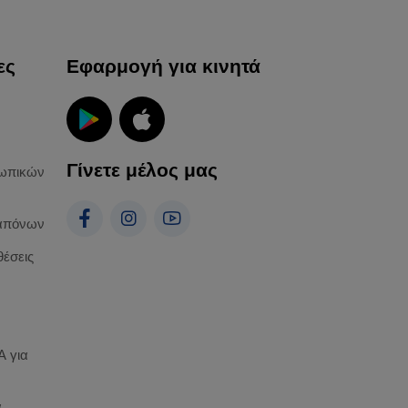
ες
Εφαρμογή για κινητά
Γίνετε μέλος μας
ωπικών
απόνων
θέσεις
 για
α