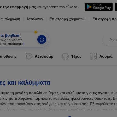
ε την εφαρμογή μας
και αγοράστε πιο εύκολα.
και πληρωμή
Ιστολόγιο
Επιστροφή χρημάτων
Επιστροφή πρ
τε βοήθεια;
καλώς ήρθατε στο
ό μας κατάστημα.
|
α οθόνης
Αξεσουάρ
Ήχος
Λουριά
ες και καλύμματα
ύψτε τη μεγάλη ποικιλία σε θήκες και καλύμματα για τις αγαπημέ
α κινητά τηλέφωνα, ταμπλέτες και άλλες ηλεκτρονικές συσκευές. Επ
ων που ταιριάζουν στις ανάγκες και το γούστο σας. Εξασφαλίστε τ
λες φθορές, ενώ παράλληλα δίνετε ένα μοναδικό ύφος στις συσκευές
ων συσκευών σας με τις κορυφαίες λύσεις μας σε θήκες και καλύμμ