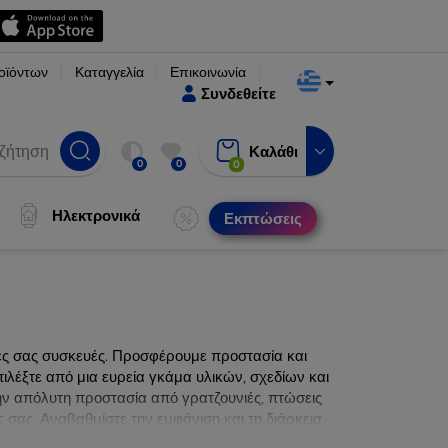
οϊόντων
Καταγγελία
Επικοινωνία
Συνδεθείτε
Καλάθι
0
0
0
Ηλεκτρονικά
Εκπτώσεις
νες σας συσκευές. Προσφέρουμε προστασία και
ιλέξτε από μια ευρεία γκάμα υλικών, σχεδίων και
ην απόλυτη προστασία από γρατζουνιές, πτώσεις
 σας. Αναβαθμίστε την εμφάνιση και τη διάρκεια
ατα.