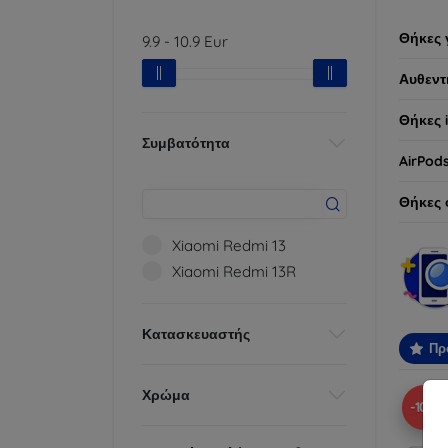
Θήκες 
9.9
-
10.9
Eur
Αυθεντ
Θήκες 
Συμβατότητα
AirPod
Θήκες 
Xiaomi Redmi 13
Xiaomi Redmi 13R
Κατασκευαστής
Πρ
Χρώμα
-10%