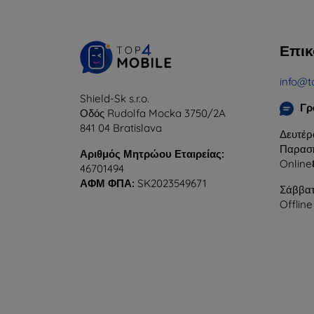
Επικ
info@t
Shield-Sk s.r.o.
Γρ
Οδός Rudolfa Mocka 3750/2A
841 04 Bratislava
Δευτέρ
Παρασκ
Αριθμός Μητρώου Εταιρείας:
Online
46701494
ΑΦΜ ΦΠΑ:
SK2023549671
Σάββατ
Offline