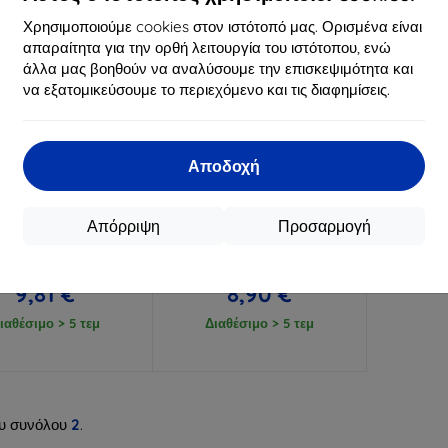
Χρησιμοποιούμε cookies στον ιστότοπό μας. Ορισμένα είναι
απαραίτητα για την ορθή λειτουργία του ιστότοπου, ενώ
άλλα μας βοηθούν να αναλύσουμε την επισκεψιμότητα και
να εξατομικεύσουμε το περιεχόμενο και τις διαφημίσεις.
Αποδοχή
Έκπτωση
Έκπτωση
%
-10%
με
EXTRA10
με
EXTRA10
κουπόνι
κουπόνι
Απόρριψη
Προσαρμογή
att Case Redmi 13R
3MK Clear Case Redmi 13R
Redmi 13 4G μαύρο
5G / Redmi 13 4G
10,90 €
9,90 €
9,81 €
8,90 €
ιαθέσιμο > 5 τεμ
Διαθέσιμο > 5 τεμ
υ συνόλου
2
.