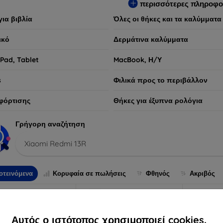
περισσότερες πληροφο
για βιβλία
Όλες οι θήκες και τα καλύμματα
ικό
Δερμάτινα καλύμματα
iPad, Tablet
MacBook, Η/Υ
s
Φιλικά προς το περιβάλλον
φόρτισης
Θήκες για έξυπνα ρολόγια
Γρήγορη αναζήτηση
Xiaomi Redmi 13R
οτεινόμενα
Κορυφαία σε πωλήσεις
Φθηνός
Ακριβός
-10%
Αυτός ο ιστότοπος χρησιμοποιεί cookies.