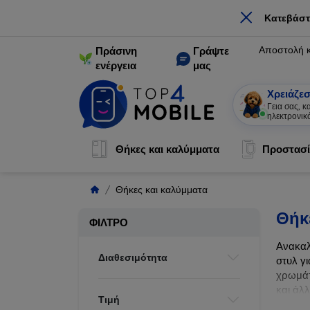
×
Κατεβάστ
Αποστολή 
Πράσινη
Γράψτε
ενέργεια
μας
Χρειάζεσ
Γεια σας, 
ηλεκτρονικ
Θήκες και καλύμματα
Προστασί
Θήκες και καλύμματα
Θήκ
ΦΊΛΤΡΟ
Ανακαλ
Διαθεσιμότητα
στυλ γι
χρωμάτ
και άλ
Τιμή
ζωής τ