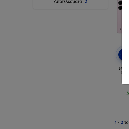
Αποτελέσματα
2
-10
3MK M
5G/
Δ
1
-
2
το