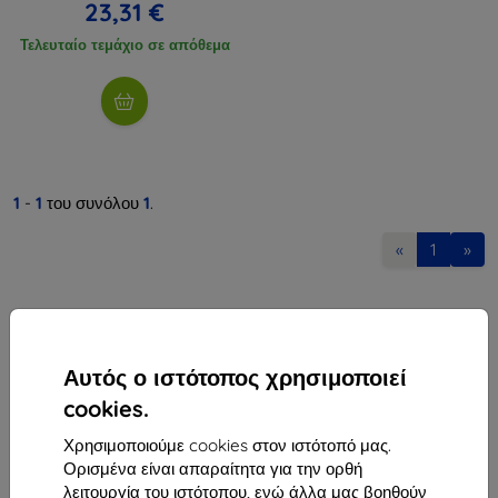
23,31 €
Τελευταίο τεμάχιο σε απόθεμα
1
-
1
του συνόλου
1
.
«
1
»
Αυτός ο ιστότοπος χρησιμοποιεί
cookies.
Shield-Sk s.r.o.
Χρησιμοποιούμε cookies στον ιστότοπό μας.
Οδός Rudolfa Mocka 3750/2A
Ορισμένα είναι απαραίτητα για την ορθή
841 04 Bratislava
λειτουργία του ιστότοπου, ενώ άλλα μας βοηθούν