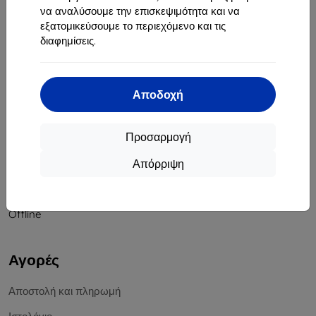
να αναλύσουμε την επισκεψιμότητα και να
Αριθμός Μητρώου Εταιρείας:
46701494
εξατομικεύσουμε το περιεχόμενο και τις
ΑΦΜ ΦΠΑ:
SK2023549671
διαφημίσεις.
Επικοινωνία
Αποδοχή
info@top4mobile.eu
Γράψτε μας
Προσαρμογή
Δευτέρα έως Παρασκευή:
Απόρριψη
Online
8:00 - 16:00
Σάββατο και Κυριακή:
Offline
Αγορές
Αποστολή και πληρωμή