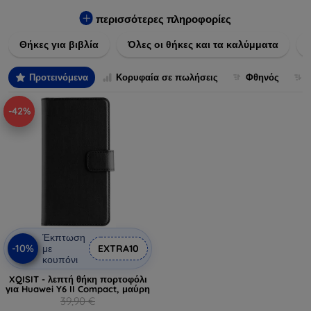
Εξασφαλίστε την απόλυτη προστασία από γρατζουνιές,
πτώσεις και άλλες φθορές, ενώ παράλληλα δίνετε ένα
περισσότερες πληροφορίες
μοναδικό ύφος στις συσκευές σας. Αναβαθμίστε την εμφάνιση
Θήκες για βιβλία
Όλες οι θήκες και τα καλύμματα
και τη διάρκεια ζωής των συσκευών σας με τις κορυφαίες
λύσεις μας σε θήκες και καλύμματα.
Προτεινόμενα
Κορυφαία σε πωλήσεις
Φθηνός
-42%
Έκπτωση
-10%
με
EXTRA10
κουπόνι
XQISIT - λεπτή θήκη πορτοφόλι
για Huawei Y6 II Compact, μαύρη
39,90 €