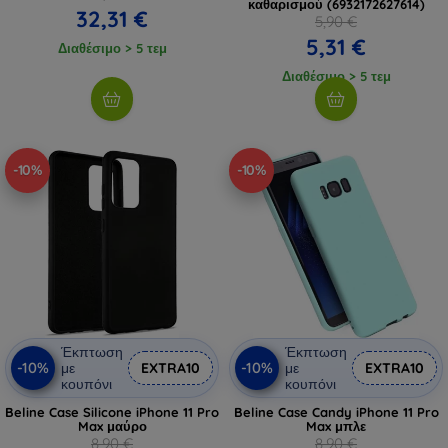
καθαρισμού (6932172627614)
32,31 €
5,90 €
5,31 €
Διαθέσιμο > 5 τεμ
Διαθέσιμο > 5 τεμ
-10%
-10%
Έκπτωση
Έκπτωση
-10%
-10%
με
EXTRA10
με
EXTRA10
κουπόνι
κουπόνι
Beline Case Silicone iPhone 11 Pro
Beline Case Candy iPhone 11 Pro
Max μαύρο
Max μπλε
8,90 €
8,90 €