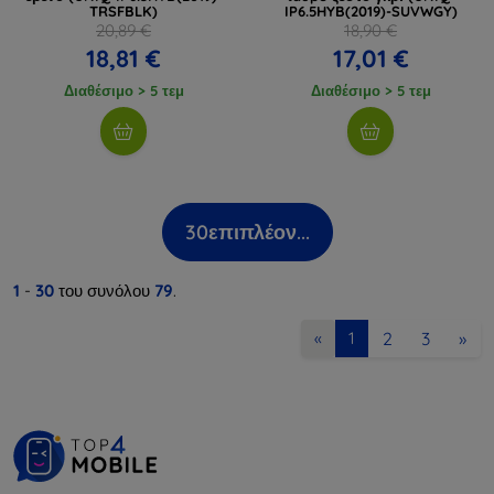
TRSFBLK)
IP6.5HYB(2019)-SUVWGY)
20,89 €
18,90 €
18,81 €
17,01 €
Διαθέσιμο > 5 τεμ
Διαθέσιμο > 5 τεμ
30
επιπλέον...
1
-
30
του συνόλου
79
.
2
3
»
«
1