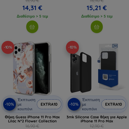
15,90 €
16,90 €
14,31 €
15,21 €
Διαθέσιμο > 5 τεμ
Διαθέσιμο > 5 τεμ
-10%
-10%
Έκπτωση
Έκπτωση
-10%
-10%
με
EXTRA10
με
EXTRA10
κουπόνι
κουπόνι
Θήκη Guess iPhone 11 Pro Max
3mk Silicone Case θήκη για Apple
Lilac N°2 Flower Collection
iPhone 11 Pro Max
16,90 €
12,90 €