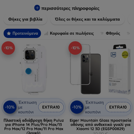
Εξασφαλίστε την απόλυτη προστασία από γρατζουνιές,
πτώσεις και άλλες φθορές, ενώ παράλληλα δίνετε ένα
περισσότερες πληροφορίες
μοναδικό ύφος στις συσκευές σας. Αναβαθμίστε την εμφάνιση
Θήκες για βιβλία
Όλες οι θήκες και τα καλύμματα
και τη διάρκεια ζωής των συσκευών σας με τις κορυφαίες
λύσεις μας σε θήκες και καλύμματα.
Προτεινόμενα
Κορυφαία σε πωλήσεις
Φθηνός
-10%
-10%
Έκπτωση
Έκπτωση
-10%
-10%
με
EXTRA10
με
EXTRA10
κουπόνι
κουπόνι
Πλαστική αδιάβροχη θήκη Puluz
Eiger Mountain Glass προστασία
για iPhone 14 Plus/Pro Max/13
οθόνης από ανθεκτικό γυαλί για
Pro Max/12 Pro Max/11 Pro Max
Xiaomi 12 3D (EGSP00829)
(λευκό)
10,90 €