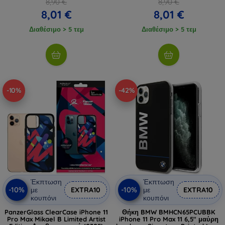
8,90 €
8,90 €
8,01 €
8,01 €
Διαθέσιμο > 5 τεμ
Διαθέσιμο > 5 τεμ
-10%
-42%
Έκπτωση
Έκπτωση
-10%
-10%
με
EXTRA10
με
EXTRA10
κουπόνι
κουπόνι
PanzerGlass ClearCase iPhone 11
Θήκη BMW BMHCN65PCUBBK
Pro Max Mikael B Limited Artist
iPhone 11 Pro Max 11 6,5" μαύρη