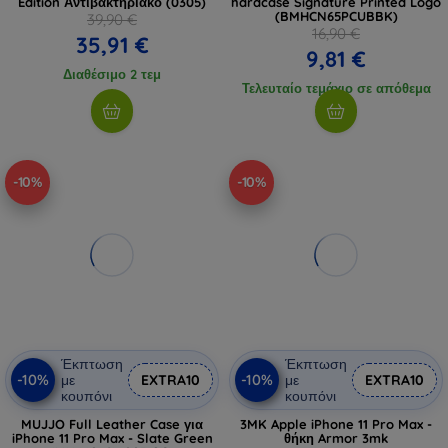
Edition Αντιβακτηριακό (0305)
hardcase Signature Printed Logo
(BMHCN65PCUBBK)
39,90 €
16,90 €
35,91 €
9,81 €
Διαθέσιμο 2 τεμ
Τελευταίο τεμάχιο σε απόθεμα
-10%
-10%
Έκπτωση
Έκπτωση
-10%
-10%
με
EXTRA10
με
EXTRA10
κουπόνι
κουπόνι
MUJJO Full Leather Case για
3MK Apple iPhone 11 Pro Max -
iPhone 11 Pro Max - Slate Green
θήκη Armor 3mk