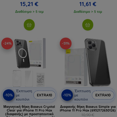
15,21 €
11,61 €
Διαθέσιμο > 5 τεμ
Διαθέσιμο > 5 τεμ
-24%
-51%
Έκπτωση
Έκπτωση
-10%
-10%
με
EXTRA10
με
EXTRA10
κουπόνι
κουπόνι
Μαγνητική θήκη Baseus Crystal
Διαφανής θήκη Baseus Simple για
Clear για iPhone 11 Pro Max
iPhone 11 Pro Max (6932172630126)
(διαφανής) με προστατευτικό
10,90 €