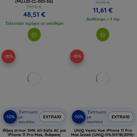
(MUJJO-CL-003-SG)
12,90 €
53,90 €
11,61 €
48,51 €
Διαθέσιμο > 5 τεμ
Τελευταίο τεμάχιο σε απόθεμα
-10%
-10%
Έκπτωση
Έκπτωση
-10%
-10%
με
EXTRA10
με
EXTRA10
κουπόνι
κουπόνι
Θήκη armor 3MK All-Safe AC για
UNIQ Vesto Hue iPhone 11 Pro
iPhone 11 Pro Max, διάφανη
Max λευκό (UNIQ-IP6.5HYB(2019)-