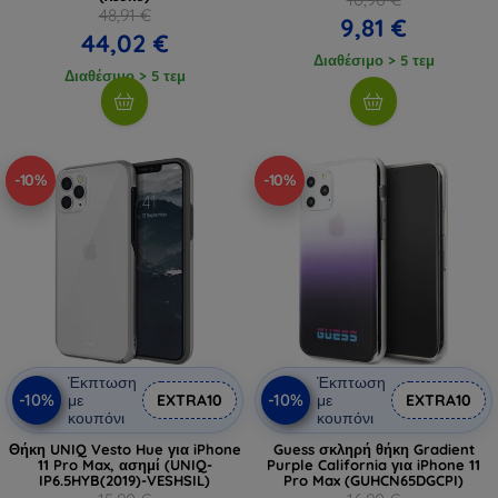
48,91 €
9,81 €
44,02 €
Διαθέσιμο > 5 τεμ
Διαθέσιμο > 5 τεμ
-10%
-10%
Έκπτωση
Έκπτωση
-10%
-10%
με
EXTRA10
με
EXTRA10
κουπόνι
κουπόνι
Θήκη UNIQ Vesto Hue για iPhone
Guess σκληρή θήκη Gradient
11 Pro Max, ασημί (UNIQ-
Purple California για iPhone 11
IP6.5HYB(2019)-VESHSIL)
Pro Max (GUHCN65DGCPI)