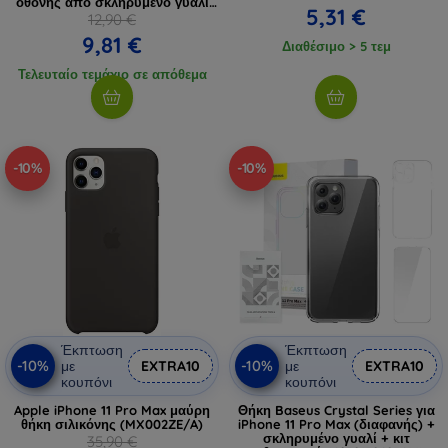
οθόνης από σκληρυμένο γυαλί
5,31 €
και σετ καθαρισμού
12,90 €
9,81 €
Διαθέσιμο > 5 τεμ
Τελευταίο τεμάχιο σε απόθεμα
-10%
-10%
Έκπτωση
Έκπτωση
-10%
-10%
με
EXTRA10
με
EXTRA10
κουπόνι
κουπόνι
Apple iPhone 11 Pro Max μαύρη
Θήκη Baseus Crystal Series για
θήκη σιλικόνης (MX002ZE/A)
iPhone 11 Pro Max (διαφανής) +
σκληρυμένο γυαλί + κιτ
35,90 €