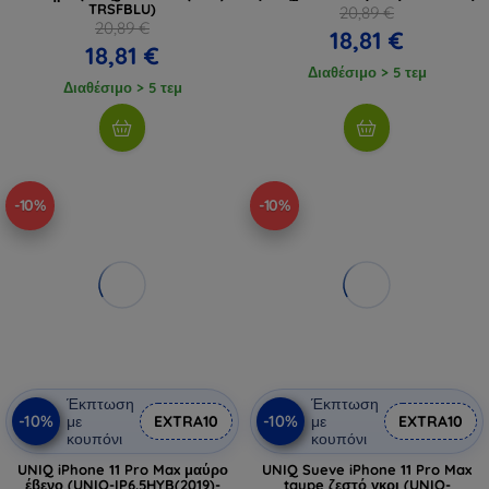
TRSFBLU)
20,89 €
20,89 €
18,81 €
18,81 €
Διαθέσιμο > 5 τεμ
Διαθέσιμο > 5 τεμ
-10%
-10%
Έκπτωση
Έκπτωση
-10%
-10%
με
EXTRA10
με
EXTRA10
κουπόνι
κουπόνι
UNIQ iPhone 11 Pro Max μαύρο
UNIQ Sueve iPhone 11 Pro Max
έβενο (UNIQ-IP6.5HYB(2019)-
taupe ζεστό γκρι (UNIQ-