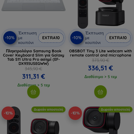
Έκπτωση
Έκπτωση
-10%
-10%
με
EXTRA10
με
EXTRA10
κουπόνι
κουπόνι
Πληκτρολόγιο Samsung Book
OBSBOT Tiny 3 Lite webcam with
Cover Keyboard Slim για Galaxy
remote control and microphone
Tab S11 Ultra Pro ασημί (EF-
373,90 €
DX935USEGWW)
336,51 €
345,90 €
311,31 €
Διαθέσιμο > 5 τεμ
Διαθέσιμο > 5 τεμ
Δωρεάν αποστολή
Δωρεάν αποστολή
-10%
-10%