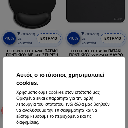
Έκπτωση
Έκπτωση
-10%
-10%
με
EXTRA10
με
EXTRA10
κουπόνι
κουπόνι
TECH-PROTECT A200 ΠΑΤΑΚΙ
TECH-PROTECT A100 ΠΑΤΑΚΙ
ΠΟΝΤΙΚΙΟΥ ΜΕ GEL ΣΤΗΡΙΞΗ
ΠΟΝΤΙΚΙΟΥ 35 x 25CM ΜΑΥΡΟ
ΚΑΡΠΟΥ 25 x 22,5 CM ΜΑΥΡΟ
(5906302334865)
(5906302334872)
15,90 €
19,90 €
12,51 €
Αυτός ο ιστότοπος χρησιμοποιεί
17,92 €
Τελευταίο τεμάχιο σε απόθεμα
cookies.
Διαθέσιμο > 5 τεμ
Χρησιμοποιούμε cookies στον ιστότοπό μας.
Ορισμένα είναι απαραίτητα για την ορθή
λειτουργία του ιστότοπου, ενώ άλλα μας βοηθούν
να αναλύσουμε την επισκεψιμότητα και να
-10%
-22%
εξατομικεύσουμε το περιεχόμενο και τις
διαφημίσεις.