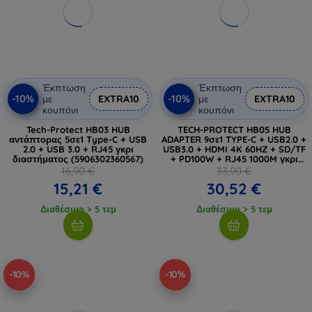
Έκπτωση
Έκπτωση
-10%
-10%
με
EXTRA10
με
EXTRA10
κουπόνι
κουπόνι
Tech-Protect HB03 HUB
TECH-PROTECT HB05 HUB
αντάπτορας 5σε1 Type-C + USB
ADAPTER 9σε1 TYPE-C + USB2.0 +
2.0 + USB 3.0 + RJ45 γκρι
USB3.0 + HDMI 4K 60HZ + SD/TF
διαστήματος (5906302360567)
+ PD100W + RJ45 1000M γκρι
διαστήματος (5906302360543)
16,90 €
33,90 €
15,21 €
30,52 €
Διαθέσιμο > 5 τεμ
Διαθέσιμο > 5 τεμ
-10%
-10%