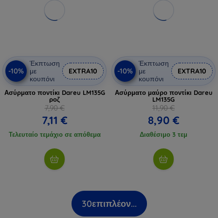
Έκπτωση
Έκπτωση
-10%
-10%
με
EXTRA10
με
EXTRA10
κουπόνι
κουπόνι
Ασύρματο ποντίκι Dareu LM135G
Ασύρματο μαύρο ποντίκι Dareu
ροζ
LM135G
7,90 €
11,90 €
7,11 €
8,90 €
Τελευταίο τεμάχιο σε απόθεμα
Διαθέσιμο 3 τεμ
30
επιπλέον...