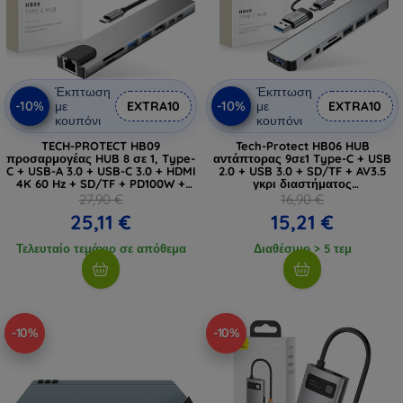
Έκπτωση
Έκπτωση
-10%
-10%
με
EXTRA10
με
EXTRA10
κουπόνι
κουπόνι
TECH-PROTECT HB09
Tech-Protect HB06 HUB
προσαρμογέας HUB 8 σε 1, Type-
αντάπτορας 9σε1 Type-C + USB
C + USB-A 3.0 + USB-C 3.0 + HDMI
2.0 + USB 3.0 + SD/TF + AV3.5
4K 60 Hz + SD/TF + PD100W +
γκρι διαστήματος
RJ45 1000 Mb/s, γκρι
(5906302360550)
27,90 €
16,90 €
διαστήματος (5906302340033)
25,11 €
15,21 €
Τελευταίο τεμάχιο σε απόθεμα
Διαθέσιμο > 5 τεμ
-10%
-10%