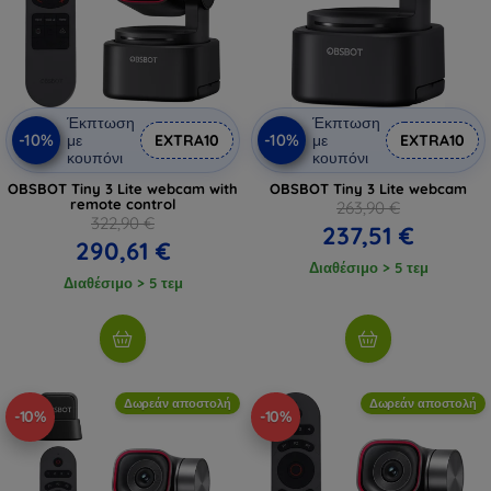
Έκπτωση
Έκπτωση
-10%
-10%
με
EXTRA10
με
EXTRA10
κουπόνι
κουπόνι
OBSBOT Tiny 3 Lite webcam with
OBSBOT Tiny 3 Lite webcam
remote control
263,90 €
322,90 €
237,51 €
290,61 €
Διαθέσιμο > 5 τεμ
Διαθέσιμο > 5 τεμ
Δωρεάν αποστολή
Δωρεάν αποστολή
-10%
-10%