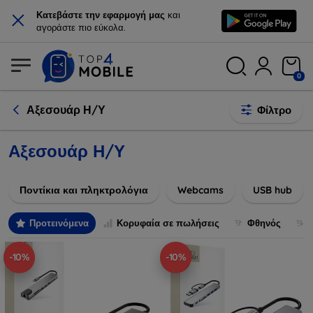
×
Κατεβάστε την εφαρμογή μας
και
αγοράστε πιο εύκολα.
0
Αξεσουάρ Η/Υ
Φίλτρο
Αξεσουάρ Η/Υ
Ποντίκια και πληκτρολόγια
Webcams
USB hub
Προτεινόμενα
Κορυφαία σε πωλήσεις
Φθηνός
-10%
-10%