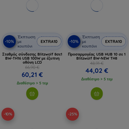
Έκπτωση
Έκπτωση
-10%
-10%
με
EXTRA10
με
EXTRA10
κουπόνι
κουπόνι
Σταθμός σύνδεσης Blitzwolf 8σε1
Προσαρμογέας USB HUB 10 σε 1
BW-TH16 USB 100W με έξυπνη
Blitzwolf BW-NEW TH8
οθόνη LCD
48,91 €
66,90 €
44,02 €
60,21 €
Διαθέσιμο > 5 τεμ
Διαθέσιμο > 5 τεμ
-10%
-25%