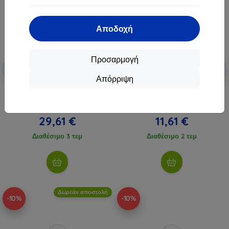
Αποδοχή
Προσαρμογή
Έκπτωση
Έκπτωση
-10%
-10%
με
EXTRA10
με
EXTRA10
κουπόνι
κουπόνι
Απόρριψη
Xiaomi Gaming ποντίκι Lite
Havit MS1036 RGB ενσύρμιο
μαύρο (57983125746)
gaming ποντίκι μαύρο
32,90 €
14,90 €
29,61 €
11,61 €
Διαθέσιμο 3 τεμ
Διαθέσιμο 2 τεμ
Δωρεάν αποστολή
-10%
-10%