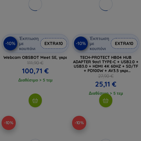
Έκπτωση
Έκπτωση
-10%
-10%
με
EXTRA10
με
EXTRA10
κουπόνι
κουπόνι
Webcam OBSBOT Meet SE, γκρι
TECH-PROTECT HB04 HUB
ADAPTER 9σε1 TYPE-C + USB2.0 +
111,90 €
USB3.0 + HDMI 4K 60HZ + SD/TF
100,71 €
+ PD100W + AV3.5 γκρι
διαστήματος (5906302360536)
27,90 €
Διαθέσιμο > 5 τεμ
25,11 €
Διαθέσιμο > 5 τεμ
-10%
-10%