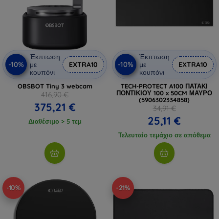
Έκπτωση
Έκπτωση
-10%
-10%
με
EXTRA10
με
EXTRA10
κουπόνι
κουπόνι
OBSBOT Tiny 3 webcam
TECH-PROTECT A100 ΠΑΤΑΚΙ
ΠΟΝΤΙΚΙΟΥ 100 x 50CM ΜΑΥΡΟ
416,90 €
(5906302334858)
375,21 €
34,91 €
25,11 €
Διαθέσιμο > 5 τεμ
Τελευταίο τεμάχιο σε απόθεμα
-10%
-21%