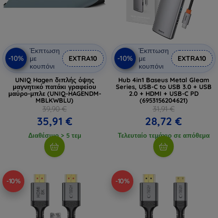
Έκπτωση
Έκπτωση
-10%
-10%
με
EXTRA10
με
EXTRA10
κουπόνι
κουπόνι
UNIQ Hagen διπλής όψης
Hub 4in1 Baseus Metal Gleam
μαγνητικό πατάκι γραφείου
Series, USB-C to USB 3.0 + USB
μαύρο-μπλε (UNIQ-HAGENDM-
2.0 + HDMI + USB-C PD
MBLKWBLU)
(6953156204621)
39,90 €
31,91 €
35,91 €
28,72 €
Διαθέσιμο > 5 τεμ
Τελευταίο τεμάχιο σε απόθεμα
-10%
-10%