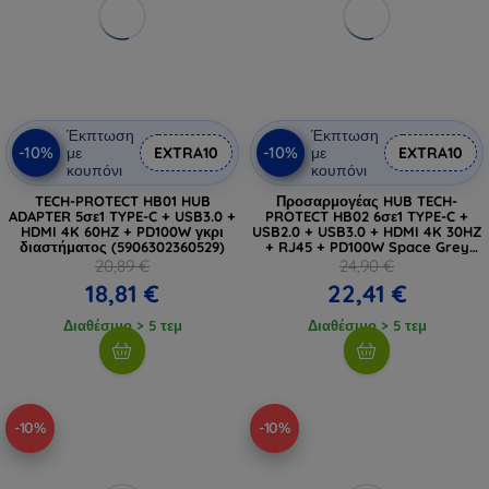
Έκπτωση
Έκπτωση
-10%
-10%
με
EXTRA10
με
EXTRA10
κουπόνι
κουπόνι
TECH-PROTECT HB01 HUB
Προσαρμογέας HUB TECH-
ADAPTER 5σε1 TYPE-C + USB3.0 +
PROTECT HB02 6σε1 TYPE-C +
HDMI 4K 60HZ + PD100W γκρι
USB2.0 + USB3.0 + HDMI 4K 30HZ
διαστήματος (5906302360529)
+ RJ45 + PD100W Space Grey
(5906302360574)
20,89 €
24,90 €
18,81 €
22,41 €
Διαθέσιμο > 5 τεμ
Διαθέσιμο > 5 τεμ
-10%
-10%