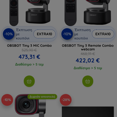
Έκπτωση
Έκπτωση
-10%
-10%
με
EXTRA10
με
EXTRA10
κουπόνι
κουπόνι
OBSBOT Tiny 3 MIC Combo
OBSBOT Tiny 3 Remote Combo
webcam
525,90 €
468,91 €
473,31 €
422,02 €
Διαθέσιμο > 5 τεμ
Διαθέσιμο > 5 τεμ
Δωρεάν αποστολή
-10%
-28%