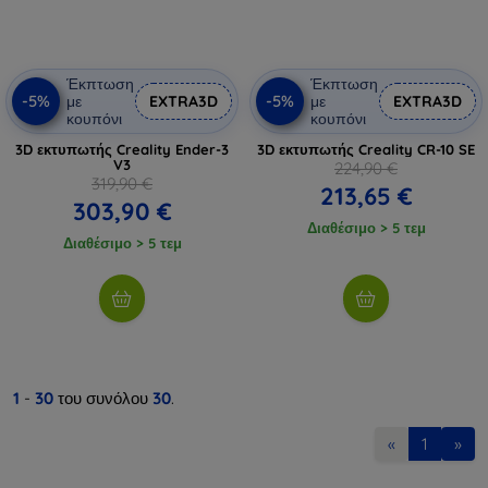
Έκπτωση
Έκπτωση
-5%
-5%
με
EXTRA3D
με
EXTRA3D
κουπόνι
κουπόνι
3D εκτυπωτής Creality Ender-3
3D εκτυπωτής Creality CR-10 SE
V3
224,90 €
319,90 €
213,65 €
303,90 €
Διαθέσιμο > 5 τεμ
Διαθέσιμο > 5 τεμ
1
-
30
του συνόλου
30
.
«
1
»