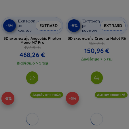
Έκπτωση
Έκπτωση
-5%
-5%
με
EXTRA3D
με
EXTRA3D
κουπόνι
κουπόνι
3D εκτυπωτής Anycubic Photon
3D εκτυπωτής Creality Halot R6
Mono M7 Pro
158,91 €
492,90 €
150,96 €
468,26 €
Διαθέσιμο > 5 τεμ
Διαθέσιμο > 5 τεμ
Δωρεάν αποστολή
Δωρεάν αποστολή
-5%
-5%