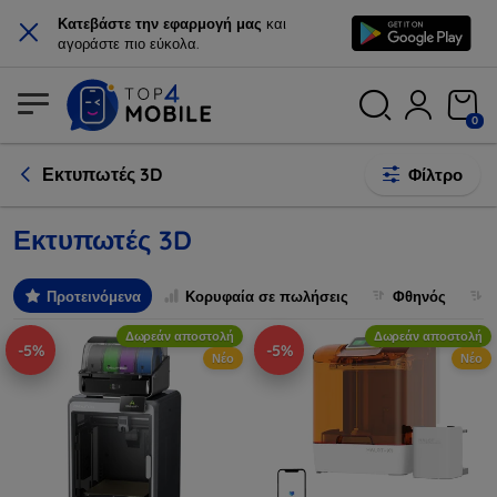
×
Κατεβάστε την εφαρμογή μας
και
αγοράστε πιο εύκολα.
0
Εκτυπωτές 3D
Φίλτρο
Εκτυπωτές 3D
Προτεινόμενα
Κορυφαία σε πωλήσεις
Φθηνός
Δωρεάν αποστολή
Δωρεάν αποστολή
-5%
-5%
Νέο
Νέο