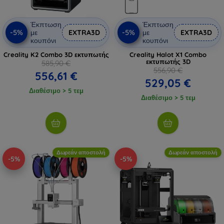
Έκπτωση
Έκπτωση
-5%
-5%
με
EXTRA3D
με
EXTRA3D
κουπόνι
κουπόνι
Creality K2 Combo 3D εκτυπωτής
Creality Halot X1 Combo
εκτυπωτής 3D
585,90 €
556,90 €
556,61 €
529,05 €
Διαθέσιμο > 5 τεμ
Διαθέσιμο > 5 τεμ
Δωρεάν αποστολή
Δωρεάν αποστολή
-5%
-5%