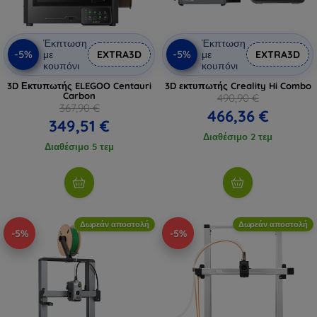
Έκπτωση
Έκπτωση
-5%
-5%
με
EXTRA3D
με
EXTRA3D
κουπόνι
κουπόνι
3D Εκτυπωτής ELEGOO Centauri
3D εκτυπωτής Creality Hi Combo
Carbon
490,90 €
367,90 €
466,36 €
349,51 €
Διαθέσιμο 2 τεμ
Διαθέσιμο 5 τεμ
Δωρεάν αποστολή
Δωρεάν αποστολή
-5%
-5%