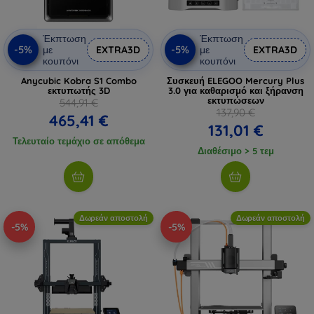
Έκπτωση
Έκπτωση
-5%
-5%
με
EXTRA3D
με
EXTRA3D
κουπόνι
κουπόνι
Anycubic Kobra S1 Combo
Συσκευή ELEGOO Mercury Plus
εκτυπωτής 3D
3.0 για καθαρισμό και ξήρανση
εκτυπώσεων
544,91 €
137,90 €
465,41 €
131,01 €
Τελευταίο τεμάχιο σε απόθεμα
Διαθέσιμο > 5 τεμ
Δωρεάν αποστολή
Δωρεάν αποστολή
-5%
-5%