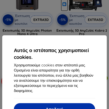
Έκπτωση
Έκπτωση
-5%
-5%
με
EXTRA3D
με
EXTRA3D
κουπόνι
κουπόνι
Εκτυπωτής 3D Anycubic Photon
Εκτυπωτής 3D AnyCubic Kobra 2
Mono 4 Ultra
Pro
295,90 €
249,90 €
281,11 €
237,40 €
Αυτός ο ιστότοπος χρησιμοποιεί
Διαθέσιμο > 5 τεμ
Διαθέσιμο > 5 τεμ
cookies.
Χρησιμοποιούμε cookies στον ιστότοπό μας.
Ορισμένα είναι απαραίτητα για την ορθή
λειτουργία του ιστότοπου, ενώ άλλα μας βοηθούν
Δωρεάν αποστολή
Δωρεάν αποστολή
να αναλύσουμε την επισκεψιμότητα και να
-10%
-5%
εξατομικεύσουμε το περιεχόμενο και τις
διαφημίσεις.