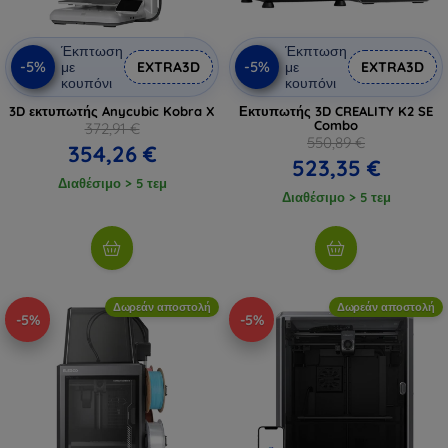
Έκπτωση
Έκπτωση
-5%
-5%
με
EXTRA3D
με
EXTRA3D
κουπόνι
κουπόνι
3D εκτυπωτής Anycubic Kobra X
Εκτυπωτής 3D CREALITY K2 SE
Combo
372,91 €
550,89 €
354,26 €
523,35 €
Διαθέσιμο > 5 τεμ
Διαθέσιμο > 5 τεμ
Δωρεάν αποστολή
Δωρεάν αποστολή
-5%
-5%