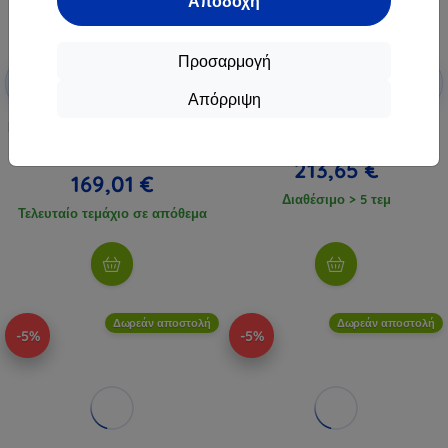
Αποδοχή
Προσαρμογή
Έκπτωση
Έκπτωση
-5%
-5%
με
EXTRA3D
με
EXTRA3D
Απόρριψη
κουπόνι
κουπόνι
Εκτυπωτής 3D AnyCubic Kobra 2
ELEGOO Mars 5 εκτυπωτής 3D
Neo
224,90 €
187,90 €
213,65 €
169,01 €
Διαθέσιμο > 5 τεμ
Τελευταίο τεμάχιο σε απόθεμα
Δωρεάν αποστολή
Δωρεάν αποστολή
-5%
-5%