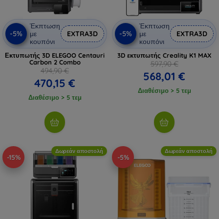
Έκπτωση
Έκπτωση
-5%
-5%
με
EXTRA3D
με
EXTRA3D
κουπόνι
κουπόνι
Εκτυπωτής 3D ELEGOO Centauri
3D εκτυπωτής Creality K1 MAX
Carbon 2 Combo
597,90 €
494,90 €
568,01 €
470,15 €
Διαθέσιμο > 5 τεμ
Διαθέσιμο > 5 τεμ
Δωρεάν αποστολή
Δωρεάν αποστολή
-15%
-5%