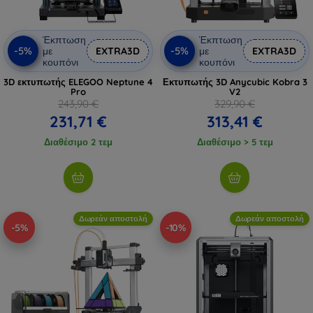
Έκπτωση
Έκπτωση
-5%
-5%
με
EXTRA3D
με
EXTRA3D
κουπόνι
κουπόνι
3D εκτυπωτής ELEGOO Neptune 4
Εκτυπωτής 3D Anycubic Kobra 3
Pro
V2
243,90 €
329,90 €
231,71 €
313,41 €
Διαθέσιμο 2 τεμ
Διαθέσιμο > 5 τεμ
Δωρεάν αποστολή
Δωρεάν αποστολή
-5%
-10%