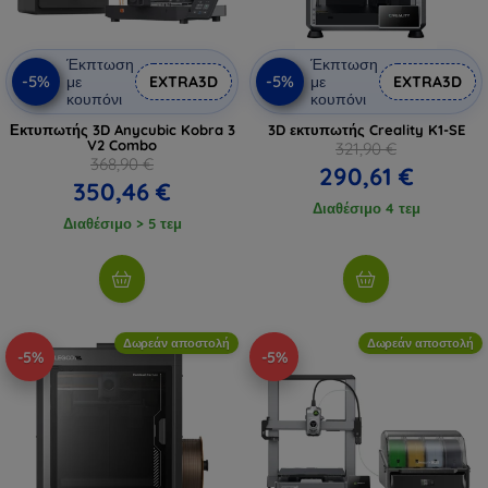
Έκπτωση
Έκπτωση
-5%
-5%
με
EXTRA3D
με
EXTRA3D
κουπόνι
κουπόνι
Εκτυπωτής 3D Anycubic Kobra 3
3D εκτυπωτής Creality K1-SE
V2 Combo
321,90 €
368,90 €
290,61 €
350,46 €
Διαθέσιμο 4 τεμ
Διαθέσιμο > 5 τεμ
Δωρεάν αποστολή
Δωρεάν αποστολή
-5%
-5%