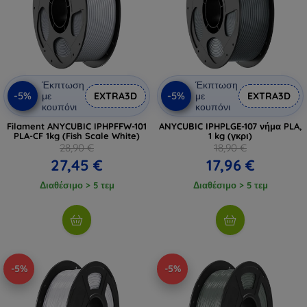
Έκπτωση
Έκπτωση
-5%
-5%
με
EXTRA3D
με
EXTRA3D
κουπόνι
κουπόνι
Filament ANYCUBIC IPHPFFW-101
ANYCUBIC IPHPLGE-107 νήμα PLA,
PLA-CF 1kg (Fish Scale White)
1 kg (γκρι)
28,90 €
18,90 €
27,45 €
17,96 €
Διαθέσιμο > 5 τεμ
Διαθέσιμο > 5 τεμ
-5%
-5%