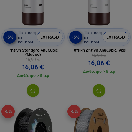
Έκπτωση
Έκπτωση
-5%
-5%
με
EXTRA3D
με
EXTRA3D
κουπόνι
κουπόνι
Ρητίνη Standard AnyCubic
Τυπική ρητίνη AnyCubic, γκρι
(Μαύρο)
16,90 €
16,90 €
16,06 €
16,06 €
Διαθέσιμο > 5 τεμ
Διαθέσιμο > 5 τεμ
-5%
-5%