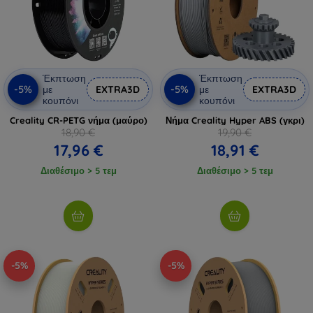
Έκπτωση
Έκπτωση
-5%
-5%
με
EXTRA3D
με
EXTRA3D
κουπόνι
κουπόνι
Creality CR-PETG νήμα (μαύρο)
Νήμα Creality Hyper ABS (γκρι)
18,90 €
19,90 €
17,96 €
18,91 €
Διαθέσιμο > 5 τεμ
Διαθέσιμο > 5 τεμ
-5%
-5%