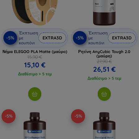
Έκπτωση
Έκπτωση
-5%
-5%
με
EXTRA3D
με
EXTRA3D
κουπόνι
κουπόνι
Νήμα ELEGOO PLA Matte (μαύρο)
Ρητίνη AnyCubic Tough 2.0
(μαύρη)
15,90 €
27,90 €
15,10 €
26,51 €
Διαθέσιμο > 5 τεμ
Διαθέσιμο > 5 τεμ
-5%
-5%