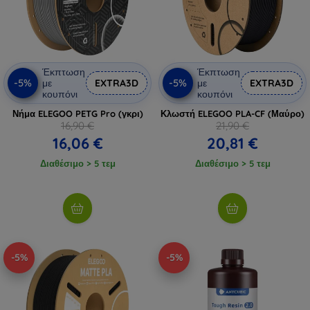
Έκπτωση
Έκπτωση
-5%
-5%
με
EXTRA3D
με
EXTRA3D
κουπόνι
κουπόνι
Νήμα ELEGOO PETG Pro (γκρι)
Κλωστή ELEGOO PLA-CF (Μαύρο)
16,90 €
21,90 €
16,06 €
20,81 €
Διαθέσιμο > 5 τεμ
Διαθέσιμο > 5 τεμ
-5%
-5%