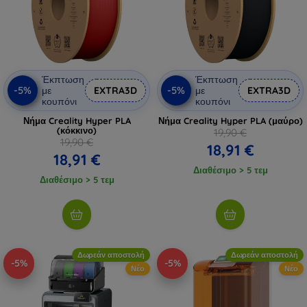
Έκπτωση
Έκπτωση
-5%
-5%
με
EXTRA3D
με
EXTRA3D
κουπόνι
κουπόνι
Νήμα Creality Hyper PLA
Νήμα Creality Hyper PLA (μαύρο)
(κόκκινο)
19,90 €
19,90 €
18,91 €
18,91 €
Διαθέσιμο > 5 τεμ
Διαθέσιμο > 5 τεμ
Δωρεάν αποστολή
Δωρεάν αποστολή
-5%
-5%
Νέο
Νέο