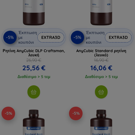
Έκπτωση
Έκπτωση
-5%
-5%
με
EXTRA3D
με
EXTRA3D
κουπόνι
κουπόνι
Ρητίνη AnyCubic DLP Craftsman,
AnyCubic Standard ρητίνη
λευκή
(λευκό)
26,90 €
16,90 €
25,56 €
16,06 €
Διαθέσιμο > 5 τεμ
Διαθέσιμο > 5 τεμ
-5%
-5%