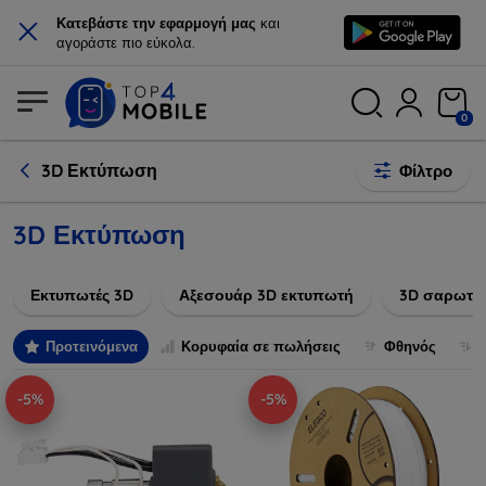
×
Κατεβάστε την εφαρμογή μας
και
αγοράστε πιο εύκολα.
0
3D Εκτύπωση
Φίλτρο
3D Εκτύπωση
Εκτυπωτές 3D
Αξεσουάρ 3D εκτυπωτή
3D σαρωτέ
Προτεινόμενα
Κορυφαία σε πωλήσεις
Φθηνός
-5%
-5%