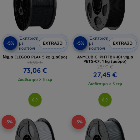
Έκπτωση
Έκπτωση
-5%
-5%
με
EXTRA3D
με
EXTRA3D
κουπόνι
κουπόνι
Νήμα ELEGOO PLA+ 5 kg (μαύρο)
ANYCUBIC IPHTFBK-101 νήμα
PETG-CF, 1 kg (μαύρο)
76,90 €
28,90 €
73,06 €
27,45 €
Διαθέσιμο > 5 τεμ
Διαθέσιμο > 5 τεμ
-5%
-5%