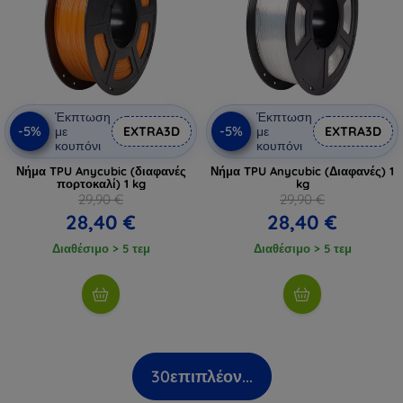
Έκπτωση
Έκπτωση
-5%
-5%
με
EXTRA3D
με
EXTRA3D
κουπόνι
κουπόνι
Νήμα TPU Anycubic (διαφανές
Νήμα TPU Anycubic (Διαφανές) 1
πορτοκαλί) 1 kg
kg
29,90 €
29,90 €
28,40 €
28,40 €
Διαθέσιμο > 5 τεμ
Διαθέσιμο > 5 τεμ
30
επιπλέον...