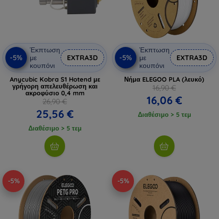
Έκπτωση
Έκπτωση
-5%
-5%
με
EXTRA3D
με
EXTRA3D
κουπόνι
κουπόνι
Anycubic Kobra S1 Hotend με
Νήμα ELEGOO PLA (λευκό)
γρήγορη απελευθέρωση και
16,90 €
ακροφύσιο 0,4 mm
16,06 €
26,90 €
25,56 €
Διαθέσιμο > 5 τεμ
Διαθέσιμο > 5 τεμ
-5%
-5%