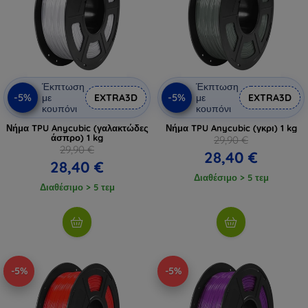
Έκπτωση
Έκπτωση
-5%
-5%
με
EXTRA3D
με
EXTRA3D
κουπόνι
κουπόνι
Νήμα TPU Anycubic (γαλακτώδες
Νήμα TPU Anycubic (γκρι) 1 kg
άσπρο) 1 kg
29,90 €
29,90 €
28,40 €
28,40 €
Διαθέσιμο > 5 τεμ
Διαθέσιμο > 5 τεμ
-5%
-5%