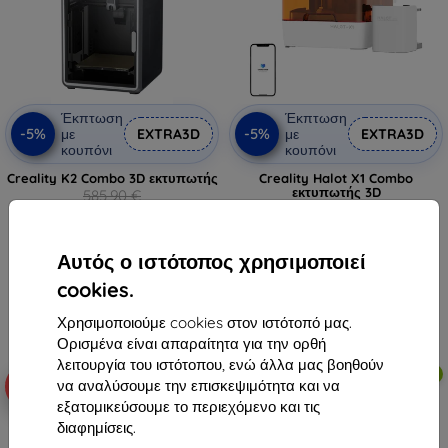
Έκπτωση
Έκπτωση
-5%
-5%
με
EXTRA3D
με
EXTRA3D
κουπόνι
κουπόνι
Creality K2 Combo 3D εκτυπωτής
Creality Halot X1 Combo
εκτυπωτής 3D
585,90 €
556,90 €
556,61 €
529,05 €
Διαθέσιμο > 5 τεμ
Αυτός ο ιστότοπος χρησιμοποιεί
Διαθέσιμο > 5 τεμ
cookies.
Χρησιμοποιούμε cookies στον ιστότοπό μας.
Ορισμένα είναι απαραίτητα για την ορθή
λειτουργία του ιστότοπου, ενώ άλλα μας βοηθούν
Νέο
Δωρεάν αποστολή
να αναλύσουμε την επισκεψιμότητα και να
-5%
-5%
εξατομικεύσουμε το περιεχόμενο και τις
διαφημίσεις.