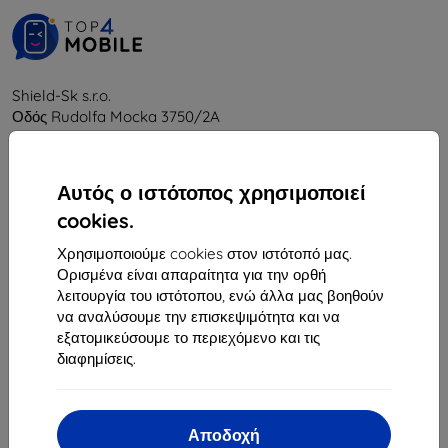
Shield-Sk s.r.o.
Οδός Rudolfa Mocka 3750/2A
841 04 Bratislava
Αριθμός Μητρώου Εταιρείας:
46701494
Αυτός ο ιστότοπος χρησιμοποιεί
ΑΦΜ ΦΠΑ:
SK2023549671
cookies.
Χρησιμοποιούμε cookies στον ιστότοπό μας.
Επικοινωνία
Ορισμένα είναι απαραίτητα για την ορθή
λειτουργία του ιστότοπου, ενώ άλλα μας βοηθούν
info@top4mobile.eu
να αναλύσουμε την επισκεψιμότητα και να
εξατομικεύσουμε το περιεχόμενο και τις
Γράψτε μας
διαφημίσεις.
Δευτέρα έως Παρασκευή:
Online
8:00 - 16:00
Αποδοχή
Σάββατο και Κυριακή: