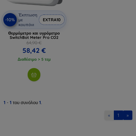
Έκπτωση
-10%
με
EXTRA10
κουπόνι
Θερμόμετρο και υγρόμετρο
SwitchBot Meter Pro CO2
64,90 €
58,42 €
Διαθέσιμο > 5 τεμ
1
-
1
του συνόλου
1
.
«
1
»