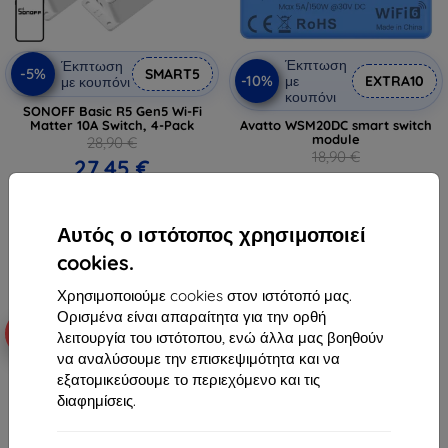
Έκπτωση
Έκπτωση
-5%
SMART5
-10%
με
EXTRA10
με κουπόνι
κουπόνι
SONOFF Basic R5 Gen5 Wi-Fi
Matter 10A Switch, 4-Pack
Avatto WSM20DC smart switch
module
28,90 €
18,90 €
27,45 €
17,01 €
Διαθέσιμο > 5 τεμ
Διαθέσιμο > 5 τεμ
Αυτός ο ιστότοπος χρησιμοποιεί
cookies.
Χρησιμοποιούμε cookies στον ιστότοπό μας.
Ορισμένα είναι απαραίτητα για την ορθή
-10%
-5%
λειτουργία του ιστότοπου, ενώ άλλα μας βοηθούν
να αναλύσουμε την επισκεψιμότητα και να
εξατομικεύσουμε το περιεχόμενο και τις
διαφημίσεις.