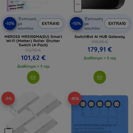
Έκπτωση
Έκπτωση
-10%
-10%
με
EXTRA10
με
EXTRA10
κουπόνι
κουπόνι
MEROSS MRS100MA(EU) Smart
SwitchBot AI HUB Gateway
Wi-Fi (Matter) Roller Shutter
199,90 €
Switch (4-Pack)
179,91 €
112,90 €
101,62 €
Διαθέσιμο > 5 τεμ
Διαθέσιμο > 5 τεμ
-5%
-10%