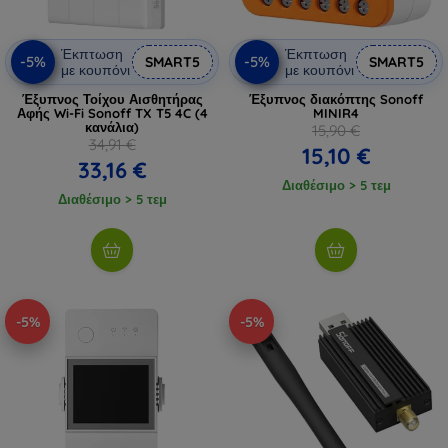
Έκπτωση
Έκπτωση
-5%
-5%
SMART5
SMART5
με κουπόνι
με κουπόνι
Έξυπνος Τοίχου Αισθητήρας
Έξυπνος διακόπτης Sonoff
Αφής Wi-Fi Sonoff TX T5 4C (4
MINIR4
κανάλια)
15,90 €
34,91 €
15,10 €
33,16 €
Διαθέσιμο > 5 τεμ
Διαθέσιμο > 5 τεμ
-5%
-5%