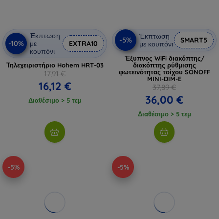
Έκπτωση
Έκπτωση
-5%
SMART5
-10%
με
EXTRA10
με κουπόνι
κουπόνι
Έξυπνος WiFi διακόπτης/
Τηλεχειριστήριο Hohem HRT-03
διακόπτης ρύθμισης
φωτεινότητας τοίχου SONOFF
17,91 €
MINI-DIM-E
16,12 €
37,89 €
36,00 €
Διαθέσιμο > 5 τεμ
Διαθέσιμο > 5 τεμ
-5%
-5%