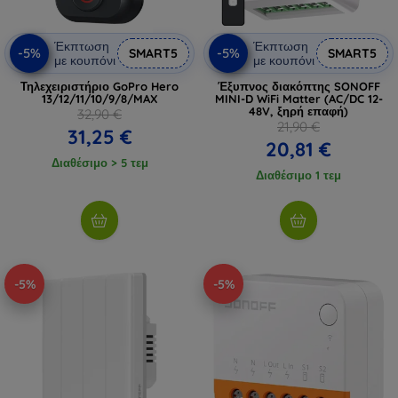
Έκπτωση
Έκπτωση
-5%
-5%
SMART5
SMART5
με κουπόνι
με κουπόνι
Τηλεχειριστήριο GoPro Hero
Έξυπνος διακόπτης SONOFF
13/12/11/10/9/8/MAX
MINI-D WiFi Matter (AC/DC 12-
48V, ξηρή επαφή)
32,90 €
21,90 €
31,25 €
20,81 €
Διαθέσιμο > 5 τεμ
Διαθέσιμο 1 τεμ
-5%
-5%