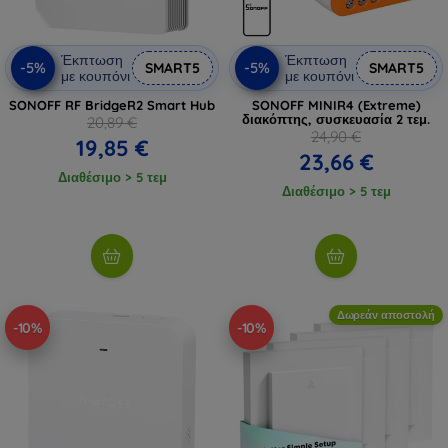
Έκπτωση
Έκπτωση
-5%
-5%
SMART5
SMART5
με κουπόνι
με κουπόνι
SONOFF RF BridgeR2 Smart Hub
SONOFF MINIR4 (Extreme)
διακόπτης, συσκευασία 2 τεμ.
20,89 €
24,90 €
19,85 €
23,66 €
Διαθέσιμο > 5 τεμ
Διαθέσιμο > 5 τεμ
Δωρεάν αποστολή
-10%
-10%