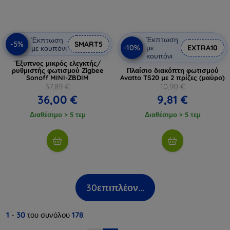
Έκπτωση
Έκπτωση
-5%
SMART5
-10%
με
EXTRA10
με κουπόνι
κουπόνι
Έξυπνος μικρός ελεγκτής/
ρυθμιστής φωτισμού Zigbee
Πλαίσιο διακόπτη φωτισμού
Sonoff MINI-ZBDIM
Avatto TS20 με 2 πρίζες (μαύρο)
37,89 €
10,90 €
36,00 €
9,81 €
Διαθέσιμο > 5 τεμ
Διαθέσιμο > 5 τεμ
30
επιπλέον...
1
-
30
του συνόλου
178
.