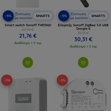
Έκπτωση
Έκπτωση
-5%
-5%
SMART5
SMART5
με κουπόνι
με κουπόνι
Smart switch Sonoff THR316D
Ελεγκτής Sonoff ZigBee 3.0 USB
Dongle-E
22,90 €
31,91 €
21,76 €
30,31 €
Διαθέσιμο > 5 τεμ
Διαθέσιμο > 5 τεμ
-5%
-5%