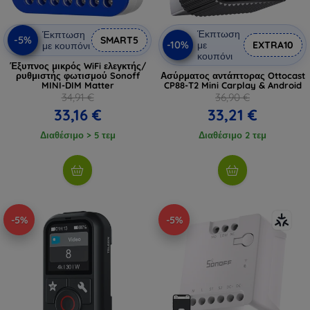
Έκπτωση
Έκπτωση
-5%
SMART5
-10%
με
EXTRA10
με κουπόνι
κουπόνι
Έξυπνος μικρός WiFi ελεγκτής/
ρυθμιστής φωτισμού Sonoff
Ασύρματος αντάπτορας Ottocast
MINI-DIM Matter
CP88-T2 Mini Carplay & Android
34,91 €
36,90 €
33,16 €
33,21 €
Διαθέσιμο > 5 τεμ
Διαθέσιμο 2 τεμ
-5%
-5%