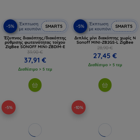
Έκπτωση
Έκπτωση
-5%
-5%
SMART5
SMART5
με κουπόνι
με κουπόνι
Έξυπνος διακόπτης/διακόπτης
Διπλός μίνι διακόπτης χωρίς N
ρύθμισης φωτεινότητας τοίχου
Sonoff MINI-ZB2GS-L ZigBee
ZigBee SONOFF MINI-ZBDIM-E
28,90 €
39,90 €
27,45 €
37,91 €
Διαθέσιμο > 5 τεμ
Διαθέσιμο > 5 τεμ
-5%
-10%