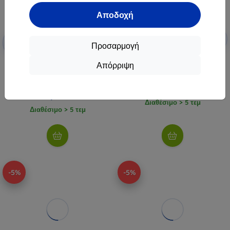
Αποδοχή
Έκπτωση
Έκπτωση
-5%
SMART5
-10%
με
EXTRA10
με κουπόνι
Προσαρμογή
κουπόνι
Sonoff MINI-ZB2GS μίνι
Απόρριψη
Avatto WSM20-W1 smart switch
διακόπτης ZigBee δύο καναλιών
module
25,90 €
18,90 €
24,61 €
17,01 €
Διαθέσιμο > 5 τεμ
Διαθέσιμο > 5 τεμ
-5%
-5%