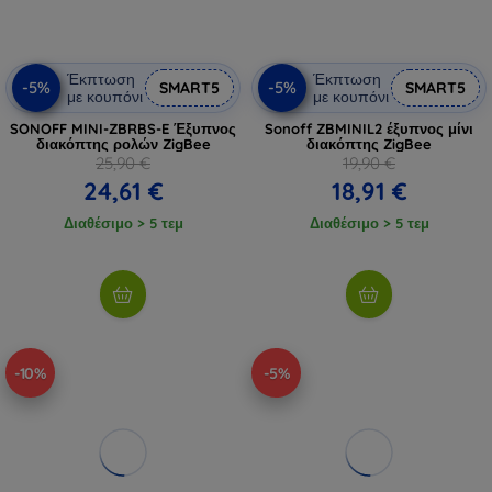
Έκπτωση
Έκπτωση
-5%
-5%
SMART5
SMART5
με κουπόνι
με κουπόνι
SONOFF MINI-ZBRBS-E Έξυπνος
Sonoff ZBMINIL2 έξυπνος μίνι
διακόπτης ρολών ZigBee
διακόπτης ZigBee
25,90 €
19,90 €
24,61 €
18,91 €
Διαθέσιμο > 5 τεμ
Διαθέσιμο > 5 τεμ
-10%
-5%