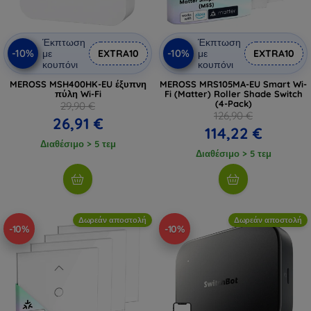
Έκπτωση
Έκπτωση
-10%
-10%
με
EXTRA10
με
EXTRA10
κουπόνι
κουπόνι
MEROSS MSH400HK-EU έξυπνη
MEROSS MRS105MA-EU Smart Wi-
πύλη Wi-Fi
Fi (Matter) Roller Shade Switch
(4-Pack)
29,90 €
126,90 €
26,91 €
114,22 €
Διαθέσιμο > 5 τεμ
Διαθέσιμο > 5 τεμ
Δωρεάν αποστολή
Δωρεάν αποστολή
-10%
-10%