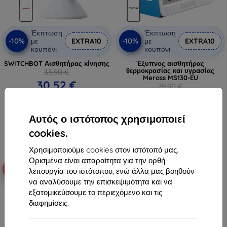
Έκπτωση
Έκπτωση
-10%
-10%
με
EXTRA10
με
EXTRA10
κουπόνι
κουπόνι
SWITCHBOT Αισθητήρας κίνησης
Έξυπνος αισθητήρας
θερμοκρασίας και υγρασίας
33,90 €
Meross MS130-EU
30,52 €
29,90 €
26,91 €
Διαθέσιμο > 5 τεμ
Διαθέσιμο > 5 τεμ
Αυτός ο ιστότοπος χρησιμοποιεί
cookies.
Χρησιμοποιούμε cookies στον ιστότοπό μας.
Ορισμένα είναι απαραίτητα για την ορθή
-5%
-5%
λειτουργία του ιστότοπου, ενώ άλλα μας βοηθούν
να αναλύσουμε την επισκεψιμότητα και να
εξατομικεύσουμε το περιεχόμενο και τις
διαφημίσεις.