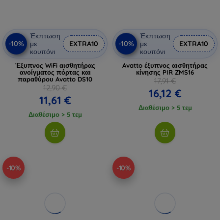
Έκπτωση
Έκπτωση
-10%
-10%
με
EXTRA10
με
EXTRA10
κουπόνι
κουπόνι
Έξυπνος WiFi αισθητήρας
Avatto έξυπνος αισθητήρας
ανοίγματος πόρτας και
κίνησης PIR ZMS16
παραθύρου Avatto DS10
17,91 €
12,90 €
16,12 €
11,61 €
Διαθέσιμο > 5 τεμ
Διαθέσιμο > 5 τεμ
-10%
-10%