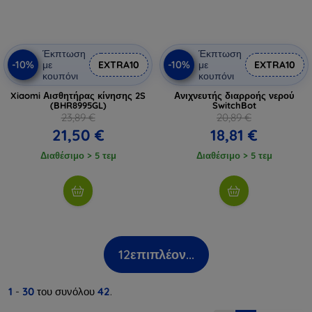
Έκπτωση
Έκπτωση
-10%
-10%
με
EXTRA10
με
EXTRA10
κουπόνι
κουπόνι
Xiaomi Αισθητήρας κίνησης 2S
Ανιχνευτής διαρροής νερού
(BHR8995GL)
SwitchBot
23,89 €
20,89 €
21,50 €
18,81 €
Διαθέσιμο > 5 τεμ
Διαθέσιμο > 5 τεμ
12
επιπλέον...
1
-
30
του συνόλου
42
.