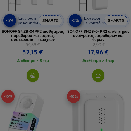
Έκπτωση
Έκπτωση
-5%
-5%
SMART5
SMART5
με κουπόνι
με κουπόνι
SONOFF SNZB-04PR2 αισθητήρας
SONOFF SNZB-04PR2 αισθητήρας
παραθύρου και πόρτας,
ανοίγματος παραθύρων και
συσκευασία 4 τεμαχίων
θυρών
54,89 €
18,90 €
52,15 €
17,96 €
Διαθέσιμο > 5 τεμ
Διαθέσιμο > 5 τεμ
-10%
-10%