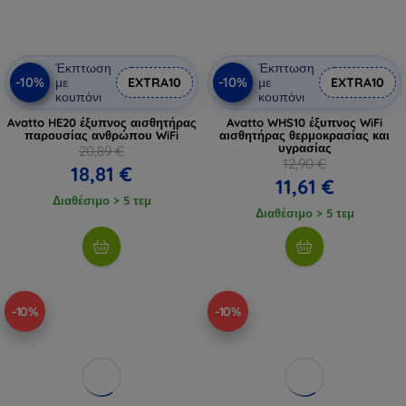
Έκπτωση
Έκπτωση
-10%
-10%
με
EXTRA10
με
EXTRA10
κουπόνι
κουπόνι
Avatto HE20 έξυπνος αισθητήρας
Avatto WHS10 έξυπνος WiFi
παρουσίας ανθρώπου WiFi
αισθητήρας θερμοκρασίας και
υγρασίας
20,89 €
12,90 €
18,81 €
11,61 €
Διαθέσιμο > 5 τεμ
Διαθέσιμο > 5 τεμ
-10%
-10%