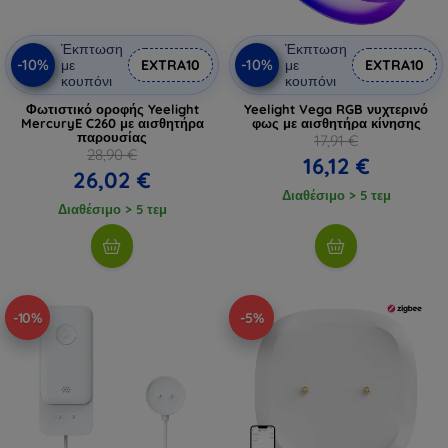
Έκπτωση
Έκπτωση
-10%
-10%
με
EXTRA10
με
EXTRA10
κουπόνι
κουπόνι
Φωτιστικό οροφής Yeelight
Yeelight Vega RGB νυχτερινό
MercuryE C260 με αισθητήρα
φως με αισθητήρα κίνησης
παρουσίας
17,91 €
28,90 €
16,12 €
26,02 €
Διαθέσιμο > 5 τεμ
Διαθέσιμο > 5 τεμ
-10%
-5%