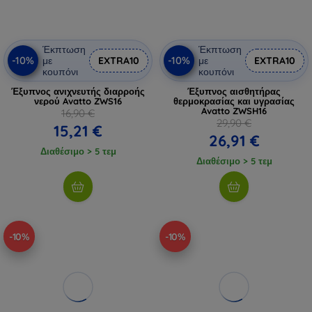
Έκπτωση
Έκπτωση
-10%
-10%
με
EXTRA10
με
EXTRA10
κουπόνι
κουπόνι
Έξυπνος ανιχνευτής διαρροής
Έξυπνος αισθητήρας
νερού Avatto ZWS16
θερμοκρασίας και υγρασίας
Avatto ZWSH16
16,90 €
29,90 €
15,21 €
26,91 €
Διαθέσιμο > 5 τεμ
Διαθέσιμο > 5 τεμ
-10%
-10%