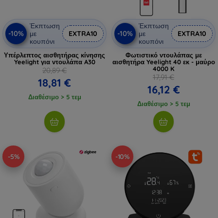
Έκπτωση
Έκπτωση
-10%
-10%
με
EXTRA10
με
EXTRA10
κουπόνι
κουπόνι
Υπέρλεπτος αισθητήρας κίνησης
Φωτιστικό ντουλάπας με
Yeelight για ντουλάπα A30
αισθητήρα Yeelight 40 εκ - μαύρο
4000 K
20,89 €
17,91 €
18,81 €
16,12 €
Διαθέσιμο > 5 τεμ
Διαθέσιμο > 5 τεμ
-5%
-10%