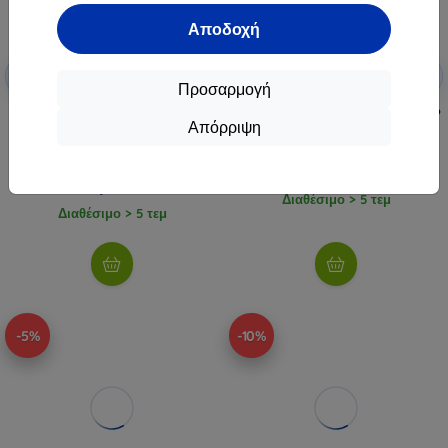
Αποδοχή
Έκπτωση
Έκπτωση
-5%
-5%
SMART5
SMART5
με κουπόνι
με κουπόνι
Προσαρμογή
Sonoff AirGuard CO2 SAWF-08P
Sonoff AirGuard PM2.5 SAWF-07P
Απόρριψη
WiFi LCD μετρητής ποιότητας
WiFi LCD οθόνη ποιότητας αέρα
αέρα
48,91 €
60,90 €
46,46 €
57,85 €
Διαθέσιμο > 5 τεμ
Διαθέσιμο > 5 τεμ
-5%
-10%