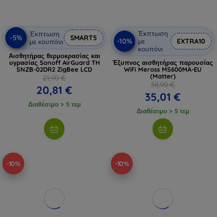
Έκπτωση
Έκπτωση
-5%
SMART5
-10%
με
EXTRA10
με κουπόνι
κουπόνι
Αισθητήρας θερμοκρασίας και
υγρασίας Sonoff AirGuard TH
Έξυπνος αισθητήρας παρουσίας
SNZB-02DR2 ZigBee LCD
WiFi Meross MS600MA-EU
(Matter)
21,90 €
38,90 €
20,81 €
35,01 €
Διαθέσιμο > 5 τεμ
Διαθέσιμο > 5 τεμ
-10%
-10%