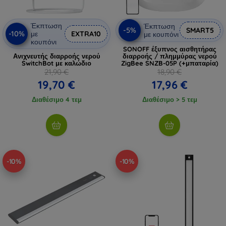
Έκπτωση
Έκπτωση
-5%
SMART5
-10%
με
EXTRA10
με κουπόνι
κουπόνι
SONOFF έξυπνος αισθητήρας
Ανιχνευτής διαρροής νερού
διαρροής / πλημμύρας νερού
SwitchBot με καλώδιο
ZigBee SNZB-05P (+μπαταρία)
21,90 €
18,90 €
19,70 €
17,96 €
Διαθέσιμο 4 τεμ
Διαθέσιμο > 5 τεμ
-10%
-10%