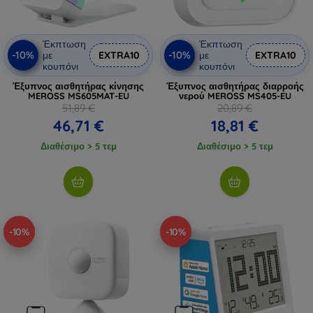
Έκπτωση
Έκπτωση
-10%
-10%
με
EXTRA10
με
EXTRA10
κουπόνι
κουπόνι
Έξυπνος αισθητήρας κίνησης
Έξυπνος αισθητήρας διαρροής
MEROSS MS605MAT-EU
νερού MEROSS MS405-EU
51,89 €
20,89 €
46,71 €
18,81 €
Διαθέσιμο > 5 τεμ
Διαθέσιμο > 5 τεμ
-10%
-10%