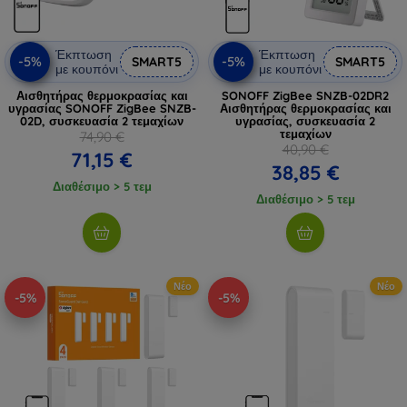
Έκπτωση
Έκπτωση
-5%
-5%
SMART5
SMART5
με κουπόνι
με κουπόνι
Αισθητήρας θερμοκρασίας και
SONOFF ZigBee SNZB-02DR2
υγρασίας SONOFF ZigBee SNZB-
Αισθητήρας θερμοκρασίας και
02D, συσκευασία 2 τεμαχίων
υγρασίας, συσκευασία 2
τεμαχίων
74,90 €
40,90 €
71,15 €
38,85 €
Διαθέσιμο > 5 τεμ
Διαθέσιμο > 5 τεμ
Νέο
Νέο
-5%
-5%