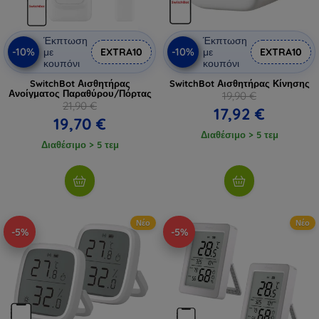
Έκπτωση
Έκπτωση
-10%
-10%
με
EXTRA10
με
EXTRA10
κουπόνι
κουπόνι
SwitchBot Αισθητήρας
SwitchBot Αισθητήρας Κίνησης
Ανοίγματος Παραθύρου/Πόρτας
19,90 €
21,90 €
17,92 €
19,70 €
Διαθέσιμο > 5 τεμ
Διαθέσιμο > 5 τεμ
Νέο
Νέο
-5%
-5%