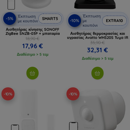
Έκπτωση
Έκπτωση
-5%
SMART5
-10%
με
EXTRA10
με κουπόνι
κουπόνι
Αισθητήρας κίνησης SONOFF
ZigBee SNZB-03P + μπαταρία
Αισθητήρας θερμοκρασίας και
υγρασίας Avatto WHS20S Tuya IR
18,90 €
35,90 €
17,96 €
32,31 €
Διαθέσιμο > 5 τεμ
Διαθέσιμο > 5 τεμ
-10%
-10%