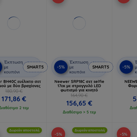
Έκπτωση
Έκπτωση
-5%
-5%
με
SMART5
με
SMART5
μ
κουπόνι
κουπόνι
κ
 BH40C ευέλικτο σετ
Neewer SRP18C σετ selfie
NEEWE
ού με δύο βραχίονες
17εκ με στρογγυλό LED
Φορ
φωτισμό για κινητό
180,90 €
164,90 €
171,86 €
5
156,65 €
Διαθέσιμο 2 τεμ
Δια
Διαθέσιμο > 5 τεμ
Δωρεάν αποστολή
Δωρεάν αποστολή
-5%
-5%