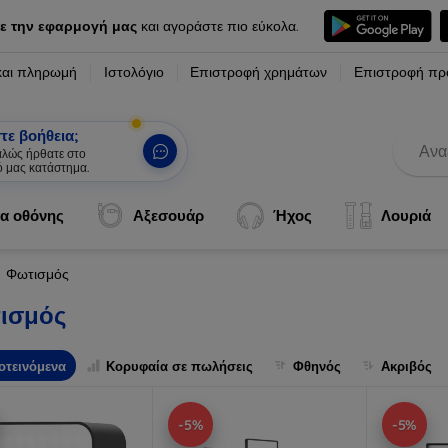
ε την εφαρμογή μας
και αγοράστε πιο εύκολα.
και πληρωμή
Ιστολόγιο
Επιστροφή χρημάτων
Επιστροφή πρ
τε βοήθεια;
καλώς ήρθατε στο
ό μας κατάστημα.
|
α οθόνης
Αξεσουάρ
Ήχος
Λουριά
Φωτισμός
ισμός
οτεινόμενα
Κορυφαία σε πωλήσεις
Φθηνός
Ακριβός
-5%
-5%