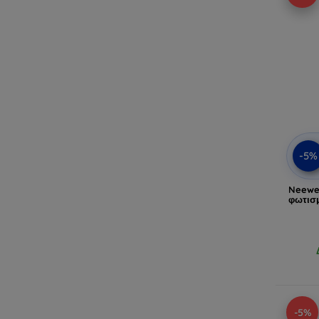
-5%
Neewer
φωτισμ
-5%