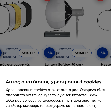
Έκπτωση
Έκπτωση
-5%
-5%
με
SMART5
με
SMART5
μ
κουπόνι
κουπόνι
κ
τός φωτογραφικός
Lantern Softbox 90 cm –
Neewer
στήρας 5 σε 1, 80x120
γρήγορη εγκατάσταση
Flood
cm
Neewer NS90L
24,90 €
85,89 €
2
Αυτός ο ιστότοπος χρησιμοποιεί cookies.
23,66 €
81,60 €
Διαθ
ιαθέσιμο > 5 τεμ
Διαθέσιμο > 5 τεμ
Χρησιμοποιούμε cookies στον ιστότοπό μας. Ορισμένα είναι
απαραίτητα για την ορθή λειτουργία του ιστότοπου, ενώ
άλλα μας βοηθούν να αναλύσουμε την επισκεψιμότητα και
Δωρεάν αποστολή
να εξατομικεύσουμε το περιεχόμενο και τις διαφημίσεις.
-5%
-5%