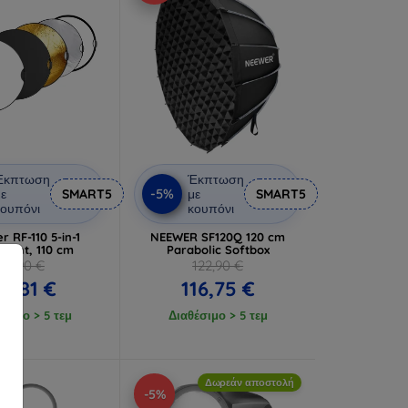
Έκπτωση
Έκπτωση
-5%
ε
SMART5
με
SMART5
ουπόνι
κουπόνι
 RF-110 5-in-1
NEEWER SF120Q 120 cm
light, 110 cm
Parabolic Softbox
21,90 €
122,90 €
0,81 €
116,75 €
έσιμο > 5 τεμ
Διαθέσιμο > 5 τεμ
Δωρεάν αποστολή
-5%