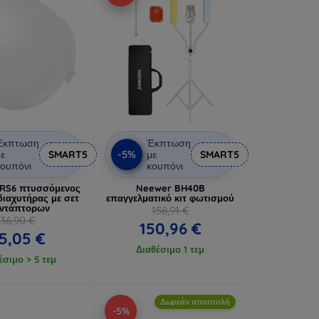
Έκπτωση
Έκπτωση
-5%
ε
SMART5
με
SMART5
ουπόνι
κουπόνι
RS6 πτυσσόμενος
Neewer BH40B
διαχυτήρας με σετ
επαγγελματικό κιτ φωτισμού
αντάπτορων
158,91 €
36,90 €
150,96 €
5,05 €
Διαθέσιμο 1 τεμ
έσιμο > 5 τεμ
Δωρεάν αποστολή
-5%