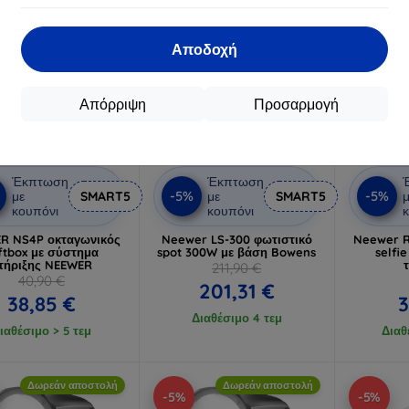
Αποδοχή
Απόρριψη
Προσαρμογή
Έκπτωση
Έκπτωση
-5%
-5%
με
SMART5
με
SMART5
μ
κουπόνι
κουπόνι
κ
R NS4P οκταγωνικός
Neewer LS-300 φωτιστικό
Neewer R
ftbox με σύστημα
spot 300W με βάση Bowens
selfi
τήριξης NEEWER
211,90 €
40,90 €
201,31 €
38,85 €
3
Διαθέσιμο 4 τεμ
ιαθέσιμο > 5 τεμ
Διαθ
Δωρεάν αποστολή
Δωρεάν αποστολή
-5%
-5%