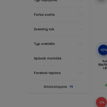
Farba svetla
Svetelný tok
Typ svietidla
-10
Spôsob montáže
Pu
50x70
LE
Farebná teplota
Δ
Αποτελέσματα
74
-5%