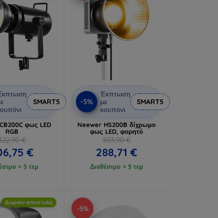
Έκπτωση
Έκπτωση
-5%
ε
SMART5
με
SMART5
ουπόνι
κουπόνι
CB200C φως LED
Neewer HS200B δίχρωμο
RGB
φως LED, φορητό
322,90 €
303,90 €
06,75 €
288,71 €
έσιμο > 5 τεμ
Διαθέσιμο > 5 τεμ
Δωρεάν αποστολή
-5%