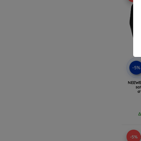
-5%
NEEWE
so
σ
Δ
-5%