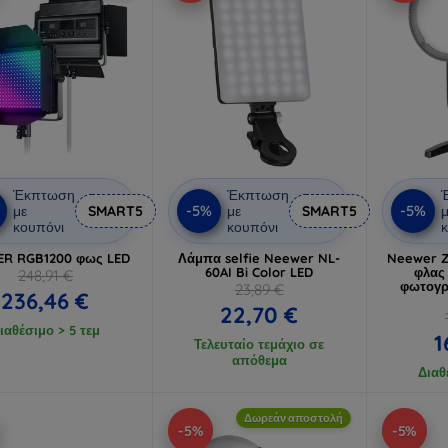
Έκπτωση
Έκπτωση
-5%
-5%
με
SMART5
με
SMART5
μ
κουπόνι
κουπόνι
κ
R RGB1200 φως LED
Λάμπα selfie Neewer NL-
Neewer 
60AI Bi Color LED
φλας 
248,91 €
φωτογρ
23,89 €
236,46 €
22,70 €
ιαθέσιμο > 5 τεμ
1
Τελευταίο τεμάχιο σε
απόθεμα
Διαθ
Δωρεάν αποστολή
-5%
-5%