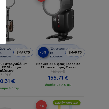
Έκπτωση
Έκπτωση
-5%
ε
SMART5
με
SMART5
ουπόνι
κουπόνι
06 στρογγυλό κιτ
Neewer Z2-C φλας Speedlite
e LED 18 cm για
TTL για κάμερες Canon
τηλέφωνο
163,90 €
31,91 €
155,71 €
0,31 €
Διαθέσιμο > 5 τεμ
έσιμο > 5 τεμ
Δωρεάν αποστολή
-5%