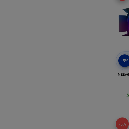
-5%
NEEWE
Δ
-5%