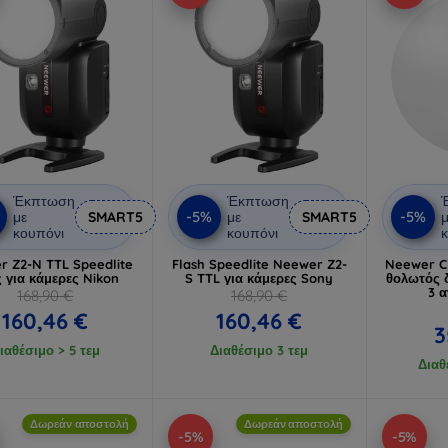
Έκπτωση
Έκπτωση
-5%
-5%
με
SMART5
με
SMART5
μ
κουπόνι
κουπόνι
κ
 Z2-N TTL Speedlite
Flash Speedlite Neewer Z2-
Neewer C
 για κάμερες Nikon
S TTL για κάμερες Sony
θολωτός 
3 
168,90 €
168,90 €
160,46 €
160,46 €
3
ιαθέσιμο > 5 τεμ
Διαθέσιμο 3 τεμ
Διαθ
Δωρεάν αποστολή
Δωρεάν αποστολή
-5%
-5%