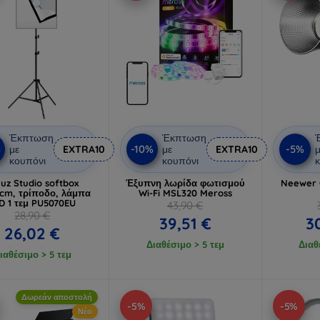
Έκπτωση
Έκπτωση
%
-10%
-5%
με
EXTRA10
με
EXTRA10
μ
κουπόνι
κουπόνι
κ
luz Studio softbox
Έξυπνη λωρίδα φωτισμού
Neewer 
cm, τρίποδο, λάμπα
Wi-Fi MSL320 Meross
D 1 τεμ PU5070EU
43,90 €
28,90 €
39,51 €
3
26,02 €
Διαθέσιμο > 5 τεμ
Διαθ
ιαθέσιμο > 5 τεμ
Δωρεάν αποστολή
-5%
-5%
Νέο