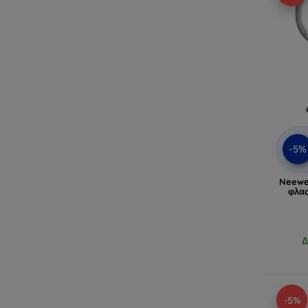
-5%
Neewer
φλας
Δ
-5%