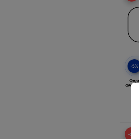
-5%
Φορη
ανακλα
Δ
-5%