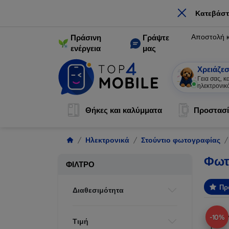
×
Κατεβάστ
Αποστολή 
Πράσινη
Γράψτε
ενέργεια
μας
Χρειάζεσ
Γεια σας, 
ηλεκτρονικ
Θήκες και καλύμματα
Προστασί
Ηλεκτρονικά
Στούντιο φωτογραφίας
Φωτ
ΦΊΛΤΡΟ
Πρ
Διαθεσιμότητα
-10%
Τιμή