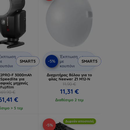
Έκπτωση
Έκπτωση
-5%
ε
SMART5
με
SMART5
ουπόνι
κουπόνι
Z2PRO-F 3000mAh
Διαχυτήρας θόλου για το
Speedlite για
φλας Neewer Z1 M12-N
αφικές μηχανές
11,90 €
Fujifilm
11,31 €
169,90 €
61,41 €
Διαθέσιμο 2 τεμ
έσιμο > 5 τεμ
Δωρεάν αποστολή
-5%