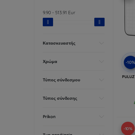
9.90
-
513.91
Eur
Κατασκευαστής
Χρώμα
-10
PULUZ
Τύπος σύνδεσμου
Τύπος σύνδεσης
Príkon
-10%
Typ napájania