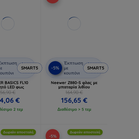
Έκπτωση
Έκπτωση
-5%
ε
SMART5
με
SMART5
ουπόνι
κουπόνι
R BASICS FL10
Neewer Z880-S φλας με
ητό LED φως
μπαταρία λιθίου
56,90 €
164,90 €
4,06 €
156,65 €
θέσιμο 2 τεμ
Διαθέσιμο > 5 τεμ
Δωρεάν αποστολή
Δωρεάν αποστολή
-5%