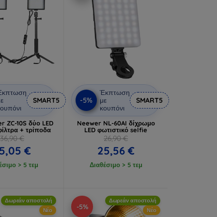
Έκπτωση
Έκπτωση
-5%
ε
SMART5
με
SMART5
ουπόνι
κουπόνι
er ZC-10S δύο LED
Neewer NL-60AI δίχρωμο
φίλτρα + τρίποδα
LED φωτιστικό selfie
36,90 €
26,90 €
5,05 €
25,56 €
έσιμο > 5 τεμ
Διαθέσιμο > 5 τεμ
Δωρεάν αποστολή
Δωρεάν αποστολή
-5%
Νέο
Νέο