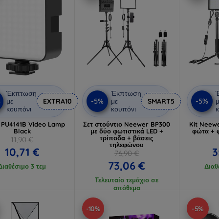
Έκπτωση
Έκπτωση
%
-5%
-5%
με
EXTRA10
με
SMART5
μ
κουπόνι
κουπόνι
κ
 PU4141B Video Lamp
Σετ στούντιο Neewer BP300
Kit Neew
Black
με δύο φωτιστικά LED +
φώτα + 
τρίποδα + βάσεις
11,90 €
τηλεφώνου
10,71 €
3
76,90 €
73,06 €
Διαθέσιμο 3 τεμ
Διαθ
Τελευταίο τεμάχιο σε
απόθεμα
-10%
-5%