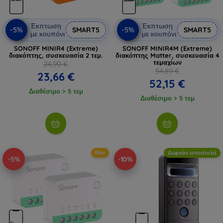
Έκπτωση
Έκπτωση
-5%
-5%
SMART5
SMART5
με κουπόνι
με κουπόνι
SONOFF MINIR4 (Extreme)
SONOFF MINIR4M (Extreme)
διακόπτης, συσκευασία 2 τεμ.
διακόπτης Matter, συσκευασία 4
τεμαχίων
24,90 €
54,89 €
23,66 €
52,15 €
Διαθέσιμο > 5 τεμ
Διαθέσιμο > 5 τεμ
Νέο
Δωρεάν αποστολή
-5%
-10%