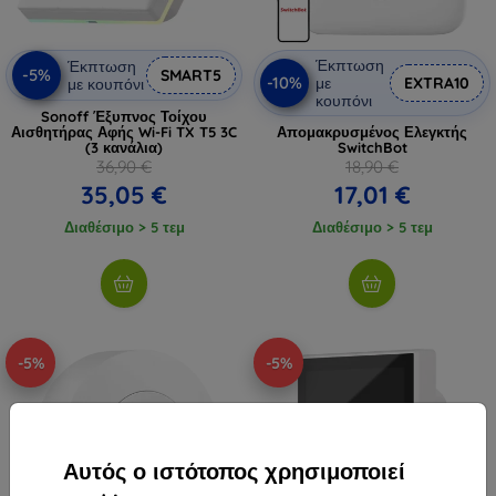
Έκπτωση
Έκπτωση
-5%
SMART5
-10%
με
EXTRA10
με κουπόνι
κουπόνι
Sonoff Έξυπνος Τοίχου
Αισθητήρας Αφής Wi-Fi TX T5 3C
Απομακρυσμένος Ελεγκτής
(3 κανάλια)
SwitchBot
36,90 €
18,90 €
35,05 €
17,01 €
Διαθέσιμο > 5 τεμ
Διαθέσιμο > 5 τεμ
-5%
-5%
Αυτός ο ιστότοπος χρησιμοποιεί