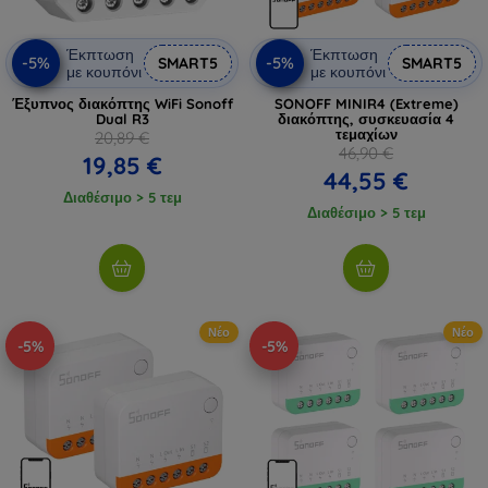
Έκπτωση
Έκπτωση
-5%
-5%
SMART5
SMART5
με κουπόνι
με κουπόνι
Έξυπνος διακόπτης WiFi Sonoff
SONOFF MINIR4 (Extreme)
Dual R3
διακόπτης, συσκευασία 4
τεμαχίων
20,89 €
46,90 €
19,85 €
44,55 €
Διαθέσιμο > 5 τεμ
Διαθέσιμο > 5 τεμ
Νέο
Νέο
-5%
-5%