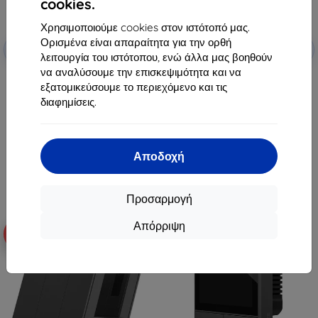
cookies.
Χρησιμοποιούμε cookies στον ιστότοπό μας.
Ορισμένα είναι απαραίτητα για την ορθή
Έκπτωση
Έκπτωση
-5%
-5%
SMART5
SMART5
με κουπόνι
με κουπόνι
λειτουργία του ιστότοπου, ενώ άλλα μας βοηθούν
να αναλύσουμε την επισκεψιμότητα και να
Sonoff ασύρματος έξυπνος
Sonoff διακόπτης τοίχου Smart
διακόπτης Zigbee SNZB-01P
εξατομικεύσουμε το περιεχόμενο και τις
Scene NSPanel (λευκό)
(στρογγυλός)
64,90 €
διαφημίσεις.
14,90 €
61,65 €
14,16 €
Διαθέσιμο > 5 τεμ
Διαθέσιμο > 5 τεμ
Αποδοχή
Προσαρμογή
Απόρριψη
-5%
-5%