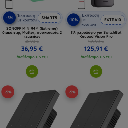
Έκπτωση
Έκπτωση
-5%
SMART5
-10%
με
EXTRA10
με κουπόνι
κουπόνι
SONOFF MINIR4M (Extreme)
διακόπτης Matter, συσκευασία 2
Πληκτρολόγιο για SwitchBot
τεμαχίων
Keypad Vision Pro
38,90 €
139,90 €
36,95 €
125,91 €
Διαθέσιμο > 5 τεμ
Διαθέσιμο > 5 τεμ
-5%
-5%