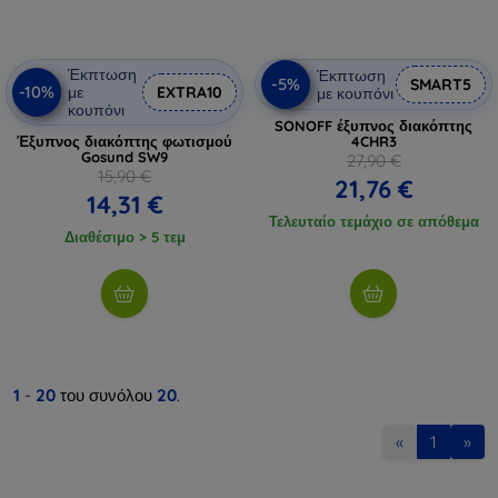
Έκπτωση
Έκπτωση
-5%
SMART5
-10%
με
EXTRA10
με κουπόνι
κουπόνι
SONOFF έξυπνος διακόπτης
Έξυπνος διακόπτης φωτισμού
4CHR3
Gosund SW9
27,90 €
15,90 €
21,76 €
14,31 €
Τελευταίο τεμάχιο σε απόθεμα
Διαθέσιμο > 5 τεμ
1
-
20
του συνόλου
20
.
«
1
»