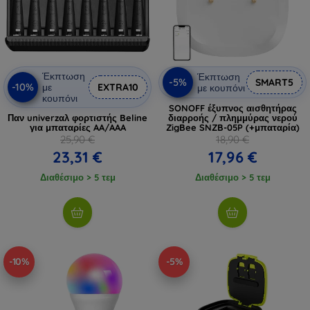
Έκπτωση
Έκπτωση
-5%
SMART5
-10%
με
EXTRA10
με κουπόνι
κουπόνι
SONOFF έξυπνος αισθητήρας
Παν univerzαλ φορτιστής Beline
διαρροής / πλημμύρας νερού
για μπαταρίες AA/AAA
ZigBee SNZB-05P (+μπαταρία)
25,90 €
18,90 €
23,31 €
17,96 €
Διαθέσιμο > 5 τεμ
Διαθέσιμο > 5 τεμ
-10%
-5%