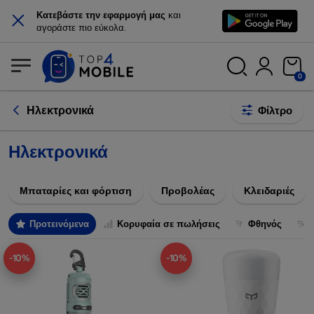
×
Κατεβάστε την εφαρμογή μας
και
αγοράστε πιο εύκολα.
0
Ηλεκτρονικά
Φίλτρο
Ηλεκτρονικά
Μπαταρίες και φόρτιση
Προβολέας
Κλειδαριές
Προτεινόμενα
Κορυφαία σε πωλήσεις
Φθηνός
-10%
-10%