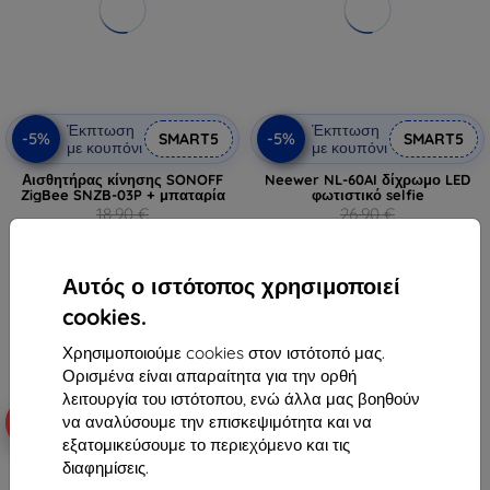
Έκπτωση
Έκπτωση
-5%
-5%
SMART5
SMART5
με κουπόνι
με κουπόνι
Αισθητήρας κίνησης SONOFF
Neewer NL-60AI δίχρωμο LED
ZigBee SNZB-03P + μπαταρία
φωτιστικό selfie
18,90 €
26,90 €
17,96 €
25,56 €
Διαθέσιμο > 5 τεμ
Διαθέσιμο > 5 τεμ
Αυτός ο ιστότοπος χρησιμοποιεί
cookies.
Χρησιμοποιούμε cookies στον ιστότοπό μας.
Ορισμένα είναι απαραίτητα για την ορθή
λειτουργία του ιστότοπου, ενώ άλλα μας βοηθούν
να αναλύσουμε την επισκεψιμότητα και να
-10%
-10%
εξατομικεύσουμε το περιεχόμενο και τις
διαφημίσεις.