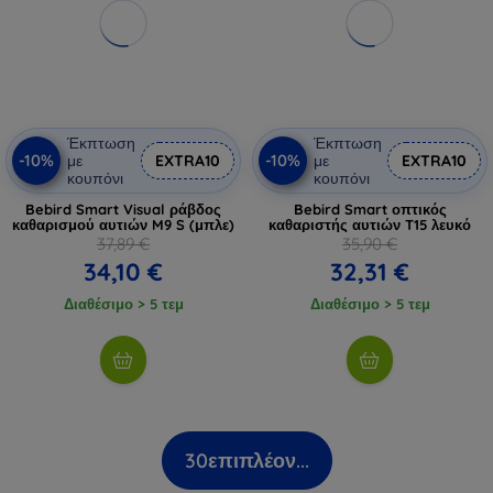
Έκπτωση
Έκπτωση
-10%
-10%
με
EXTRA10
με
EXTRA10
κουπόνι
κουπόνι
Bebird Smart Visual ράβδος
Bebird Smart οπτικός
καθαρισμού αυτιών M9 S (μπλε)
καθαριστής αυτιών T15 λευκό
37,89 €
35,90 €
34,10 €
32,31 €
Διαθέσιμο > 5 τεμ
Διαθέσιμο > 5 τεμ
30
επιπλέον...