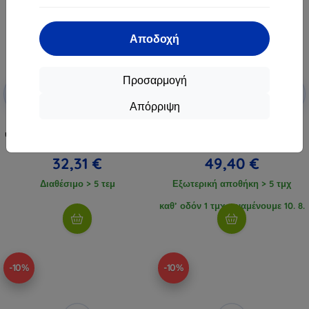
Αποδοχή
Προσαρμογή
Έκπτωση
Έκπτωση
-10%
-10%
με
EXTRA10
με
EXTRA10
κουπόνι
κουπόνι
Απόρριψη
Αισθητήρας θερμοκρασίας και
Ιμάντας BOBOVR M3 Pro για
υγρασίας Avatto WHS20S Tuya IR
Oculus Quest 3 + μπαταρία
35,90 €
54,89 €
32,31 €
49,40 €
Διαθέσιμο > 5 τεμ
Εξωτερική αποθήκη > 5 τμχ
καθ’ οδόν 1 τμχ, αναμένουμε 10. 8.
2026
-10%
-10%