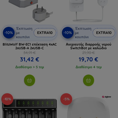
Έκπτωση
Έκπτωση
-10%
-10%
με
EXTRA10
με
EXTRA10
κουπόνι
κουπόνι
BlitzWolf BW-EC1 επέκταση 4xAC
Ανιχνευτής διαρροής νερού
2xUSB-A 2xUSB-C
SwitchBot με καλώδιο
34,91 €
21,90 €
31,42 €
19,70 €
Διαθέσιμο > 5 τεμ
Διαθέσιμο 4 τεμ
-10%
-5%