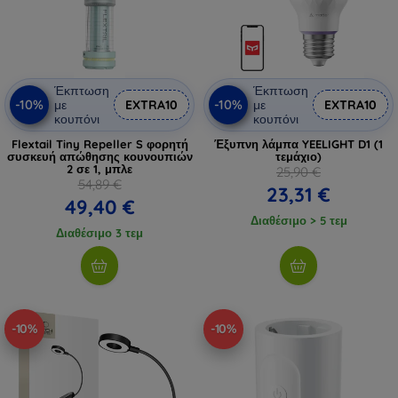
Έκπτωση
Έκπτωση
-10%
-10%
με
EXTRA10
με
EXTRA10
κουπόνι
κουπόνι
Flextail Tiny Repeller S φορητή
Έξυπνη λάμπα YEELIGHT D1 (1
συσκευή απώθησης κουνουπιών
τεμάχιο)
2 σε 1, μπλε
25,90 €
54,89 €
23,31 €
49,40 €
Διαθέσιμο > 5 τεμ
Διαθέσιμο 3 τεμ
-10%
-10%