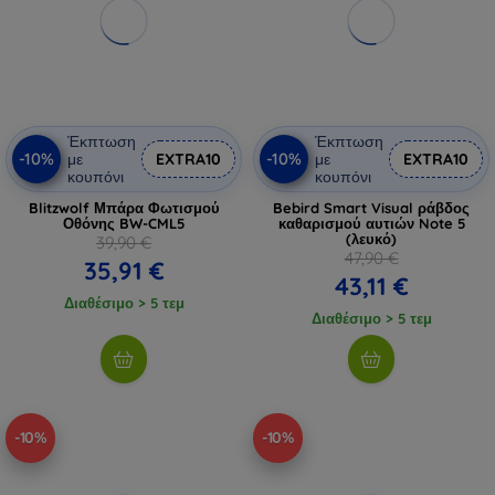
Έκπτωση
Έκπτωση
-10%
-10%
με
EXTRA10
με
EXTRA10
κουπόνι
κουπόνι
Blitzwolf Μπάρα Φωτισμού
Bebird Smart Visual ράβδος
Οθόνης BW-CML5
καθαρισμού αυτιών Note 5
(λευκό)
39,90 €
47,90 €
35,91 €
43,11 €
Διαθέσιμο > 5 τεμ
Διαθέσιμο > 5 τεμ
-10%
-10%