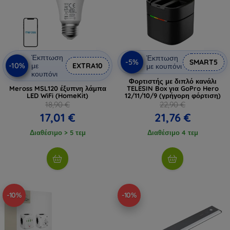
Έκπτωση
Έκπτωση
-5%
SMART5
-10%
με
EXTRA10
με κουπόνι
κουπόνι
Φορτιστής με διπλό κανάλι
Meross MSL120 έξυπνη λάμπα
TELESIN Box για GoPro Hero
LED WiFi (HomeKit)
12/11/10/9 (γρήγορη φόρτιση)
18,90 €
22,90 €
17,01 €
21,76 €
Διαθέσιμο > 5 τεμ
Διαθέσιμο 4 τεμ
-10%
-10%