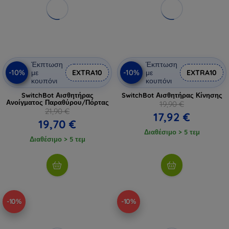
Έκπτωση
Έκπτωση
-10%
-10%
με
EXTRA10
με
EXTRA10
κουπόνι
κουπόνι
SwitchBot Αισθητήρας
SwitchBot Αισθητήρας Κίνησης
Ανοίγματος Παραθύρου/Πόρτας
19,90 €
21,90 €
17,92 €
19,70 €
Διαθέσιμο > 5 τεμ
Διαθέσιμο > 5 τεμ
-10%
-10%