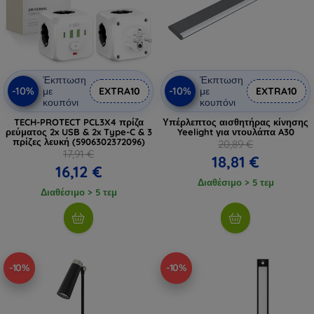
Έκπτωση
Έκπτωση
-10%
-10%
με
EXTRA10
με
EXTRA10
κουπόνι
κουπόνι
TECH-PROTECT PCL3X4 πρίζα
Υπέρλεπτος αισθητήρας κίνησης
ρεύματος 2x USB & 2x Type-C & 3
Yeelight για ντουλάπα A30
πρίζες λευκή (5906302372096)
20,89 €
17,91 €
18,81 €
16,12 €
Διαθέσιμο > 5 τεμ
Διαθέσιμο > 5 τεμ
-10%
-10%