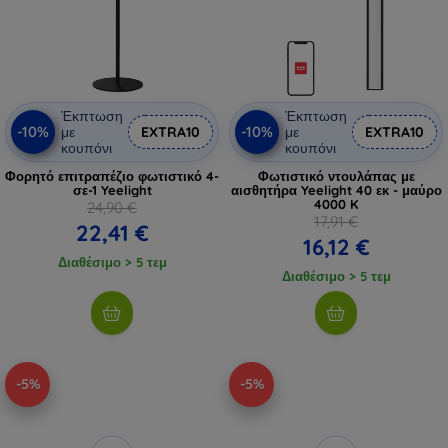
Έκπτωση
Έκπτωση
-10%
-10%
με
EXTRA10
με
EXTRA10
κουπόνι
κουπόνι
Φορητό επιτραπέζιο φωτιστικό 4-
Φωτιστικό ντουλάπας με
σε-1 Yeelight
αισθητήρα Yeelight 40 εκ - μαύρο
4000 K
24,90 €
17,91 €
22,41 €
16,12 €
Διαθέσιμο > 5 τεμ
Διαθέσιμο > 5 τεμ
-5%
-5%