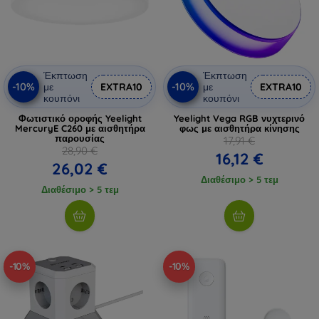
Έκπτωση
Έκπτωση
-10%
-10%
με
EXTRA10
με
EXTRA10
κουπόνι
κουπόνι
Φωτιστικό οροφής Yeelight
Yeelight Vega RGB νυχτερινό
MercuryE C260 με αισθητήρα
φως με αισθητήρα κίνησης
παρουσίας
17,91 €
28,90 €
16,12 €
26,02 €
Διαθέσιμο > 5 τεμ
Διαθέσιμο > 5 τεμ
-10%
-10%