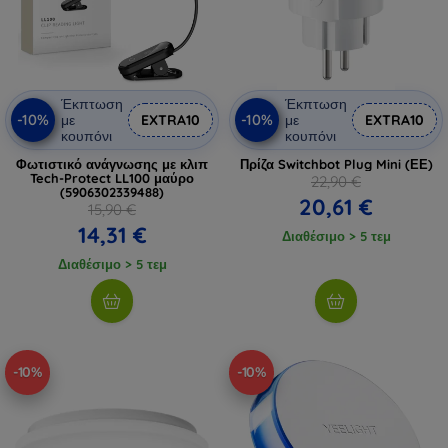
Έκπτωση
Έκπτωση
-10%
-10%
με
EXTRA10
με
EXTRA10
κουπόνι
κουπόνι
Φωτιστικό ανάγνωσης με κλιπ
Πρίζα Switchbot Plug Mini (ΕΕ)
Tech-Protect LL100 μαύρο
22,90 €
(5906302339488)
20,61 €
15,90 €
14,31 €
Διαθέσιμο > 5 τεμ
Διαθέσιμο > 5 τεμ
-10%
-10%