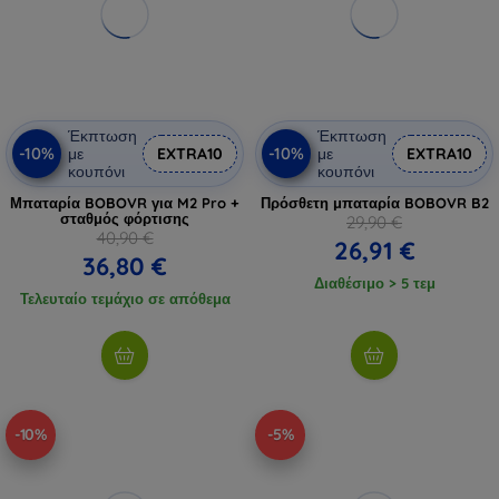
Έκπτωση
Έκπτωση
-10%
-10%
με
EXTRA10
με
EXTRA10
κουπόνι
κουπόνι
Μπαταρία BOBOVR για M2 Pro +
Πρόσθετη μπαταρία BOBOVR B2
σταθμός φόρτισης
29,90 €
40,90 €
26,91 €
36,80 €
Διαθέσιμο > 5 τεμ
Τελευταίο τεμάχιο σε απόθεμα
-10%
-5%