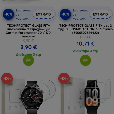
Έκπτωση
Έκπτωση
-10%
-10%
με
EXTRA10
με
EXTRA10
κουπόνι
κουπόνι
TECH-PROTECT GLASS FIT+
TECH-PROTECT GLASS FIT+ σετ 2
συσκευασία 2 τεμαχίων για
τμχ. DJI OSMO ACTION 6, διάφανο
Garmin Forerunner 70 / 170,
(5906302324422)
διάφανο
11,90 €
9,90 €
10,71 €
8,90 €
Διαθέσιμο 4 τεμ
Διαθέσιμο 3 τεμ
-10%
-10%