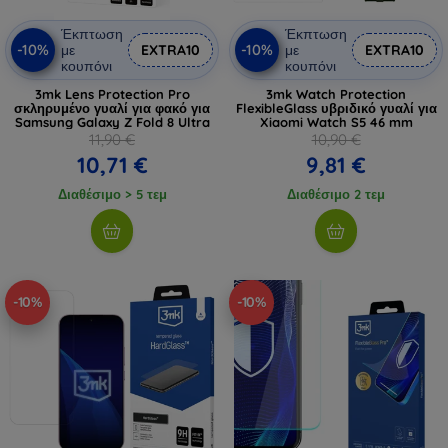
Έκπτωση
Έκπτωση
-10%
-10%
με
EXTRA10
με
EXTRA10
κουπόνι
κουπόνι
3mk Lens Protection Pro
3mk Watch Protection
σκληρυμένο γυαλί για φακό για
FlexibleGlass υβριδικό γυαλί για
Samsung Galaxy Z Fold 8 Ultra
Xiaomi Watch S5 46 mm
11,90 €
10,90 €
10,71 €
9,81 €
Διαθέσιμο > 5 τεμ
Διαθέσιμο 2 τεμ
-10%
-10%