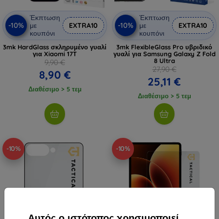
Έκπτωση
Έκπτωση
-10%
-10%
με
EXTRA10
με
EXTRA10
κουπόνι
κουπόνι
3mk HardGlass σκληρυμένο γυαλί
3mk FlexibleGlass Pro υβριδικό
για Xiaomi 17T
γυαλί για Samsung Galaxy Z Fold
8 Ultra
9,90 €
27,90 €
8,90 €
25,11 €
Διαθέσιμο > 5 τεμ
Διαθέσιμο > 5 τεμ
-10%
-10%
Αυτός ο ιστότοπος χρησιμοποιεί