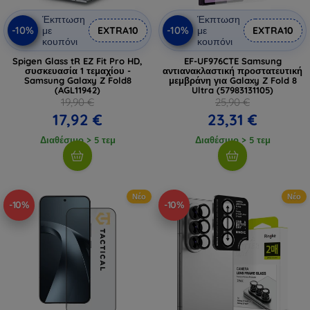
Έκπτωση
Έκπτωση
-10%
-10%
με
EXTRA10
με
EXTRA10
κουπόνι
κουπόνι
Spigen Glass tR EZ Fit Pro HD,
EF-UF976CTE Samsung
συσκευασία 1 τεμαχίου -
αντιανακλαστική προστατευτική
Samsung Galaxy Z Fold8
μεμβράνη για Galaxy Z Fold 8
(AGL11942)
Ultra (57983131105)
19,90 €
25,90 €
17,92 €
23,31 €
Διαθέσιμο > 5 τεμ
Διαθέσιμο > 5 τεμ
Νέο
Νέο
-10%
-10%