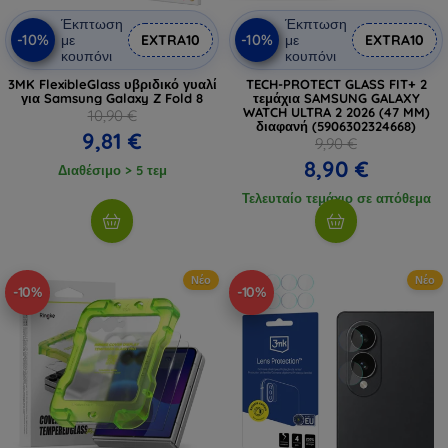
Έκπτωση
Έκπτωση
-10%
-10%
με
EXTRA10
με
EXTRA10
κουπόνι
κουπόνι
3MK FlexibleGlass υβριδικό γυαλί
TECH-PROTECT GLASS FIT+ 2
για Samsung Galaxy Z Fold 8
τεμάχια SAMSUNG GALAXY
WATCH ULTRA 2 2026 (47 MM)
10,90 €
διαφανή (5906302324668)
9,81 €
9,90 €
8,90 €
Διαθέσιμο > 5 τεμ
Τελευταίο τεμάχιο σε απόθεμα
Νέο
Νέο
-10%
-10%