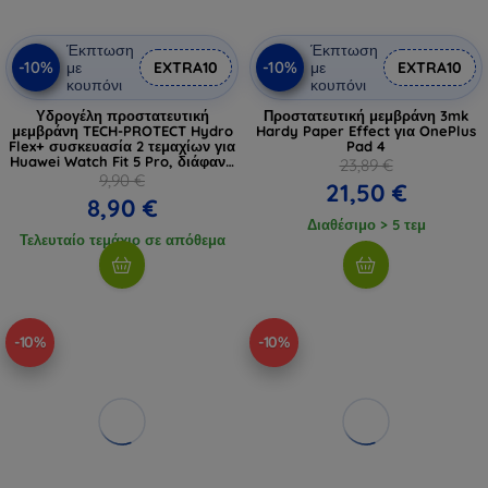
Έκπτωση
Έκπτωση
-10%
-10%
με
EXTRA10
με
EXTRA10
κουπόνι
κουπόνι
Υδρογέλη προστατευτική
Προστατευτική μεμβράνη 3mk
μεμβράνη TECH-PROTECT Hydro
Hardy Paper Effect για OnePlus
Flex+ συσκευασία 2 τεμαχίων για
Pad 4
Huawei Watch Fit 5 Pro, διάφανη
23,89 €
(5906302323852)
9,90 €
21,50 €
8,90 €
Διαθέσιμο > 5 τεμ
Τελευταίο τεμάχιο σε απόθεμα
-10%
-10%