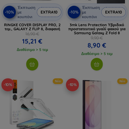
Έκπτωση
Έκπτωση
-10%
-10%
με
EXTRA10
με
EXTRA10
κουπόνι
κουπόνι
RINGKE COVER DISPLAY PRO, 2
3mk Lens Protection Υβριδικό
τεμ., GALAXY Z FLIP 8, διαφανή
προστατευτικό γυαλί φακού για
Samsung Galaxy Z Fold 8
16,90 €
9,90 €
15,21 €
8,90 €
Διαθέσιμο > 5 τεμ
Διαθέσιμο > 5 τεμ
Νέο
Νέο
-10%
-10%