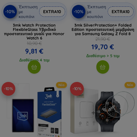
Έκπτωση
Έκπτωση
-10%
-10%
με
EXTRA10
με
EXTRA10
κουπόνι
κουπόνι
3mk Watch Protection
3mk SilverProtection+ Folded
FlexibleGlass Υβριδικό
Edition προστατευτική μεμβράνη
προστατευτικό γυαλί για Honor
για Samsung Galaxy Z Fold 8
Watch 6
21,90 €
10,90 €
19,70 €
9,81 €
Διαθέσιμο > 5 τεμ
Διαθέσιμο 4 τεμ
Νέο
Νέο
-10%
-10%