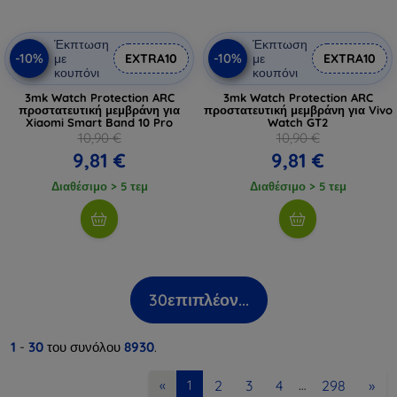
Έκπτωση
Έκπτωση
-10%
-10%
με
EXTRA10
με
EXTRA10
κουπόνι
κουπόνι
3mk Watch Protection ARC
3mk Watch Protection ARC
προστατευτική μεμβράνη για
προστατευτική μεμβράνη για Vivo
Xiaomi Smart Band 10 Pro
Watch GT2
10,90 €
10,90 €
9,81 €
9,81 €
Διαθέσιμο > 5 τεμ
Διαθέσιμο > 5 τεμ
30
επιπλέον...
1
-
30
του συνόλου
8930
.
2
3
4
298
»
«
1
…