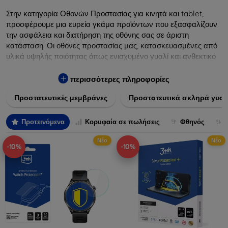
Στην κατηγορία Οθονών Προστασίας για κινητά και tablet,
προσφέρουμε μια ευρεία γκάμα προϊόντων που εξασφαλίζουν
την ασφάλεια και διατήρηση της οθόνης σας σε άριστη
κατάσταση. Οι οθόνες προστασίας μας, κατασκευασμένες από
υλικά υψηλής ποιότητας όπως ενισχυμένο γυαλί και ανθεκτικό
πλαστικό, παρέχουν εξαιρετική αντοχή σε γρατσουνιές, σκόνη
και πτώσεις. Επιπλέον, είναι εύκολες στην εφαρμογή και δεν
περισσότερες πληροφορίες
αφήνουν φουσκάλες, διατηρώντας την καθαρότητα και τη
Προστατευτικές μεμβράνες
Προστατευτικά σκληρά γυαλ
φωτεινότητα της οθόνης σας. Επιλέξτε από τις τελευταίες
τεχνολογικές καινοτομίες που θα καλύψουν τις ανάγκες όλων
των προτύπων συσκευών, προσφέροντας παράλληλα
Προτεινόμενα
Κορυφαία σε πωλήσεις
Φθηνός
απαράμιλλη εμπειρία χρήστη.
Νέο
Νέο
-10%
-10%