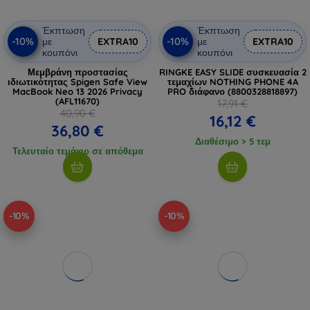
Έκπτωση
Έκπτωση
-10%
-10%
με
EXTRA10
με
EXTRA10
κουπόνι
κουπόνι
Μεμβράνη προστασίας
RINGKE EASY SLIDE συσκευασία 2
ιδιωτικότητας Spigen Safe View
τεμαχίων NOTHING PHONE 4A
MacBook Neo 13 2026 Privacy
PRO διάφανο (8800328818897)
(AFL11670)
17,91 €
40,90 €
16,12 €
36,80 €
Διαθέσιμο > 5 τεμ
Τελευταίο τεμάχιο σε απόθεμα
-10%
-10%