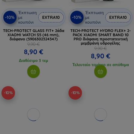
Έκπτωση
Έκπτωση
-10%
-10%
με
EXTRA10
με
EXTRA10
κουπόνι
κουπόνι
TECH-PROTECT GLASS FIT+ 2άδα
TECH-PROTECT HYDRO FLEX+ 2-
XIAOMI WATCH S5 (46 mm),
PACK XIAOMI SMART BAND 10
διάφανο (5906302324347)
PRO διάφανη προστατευτική
μεμβράνη υδρογέλης
9,90 €
9,90 €
8,90 €
8,90 €
Διαθέσιμο 3 τεμ
Τελευταίο τεμάχιο σε απόθεμα
-10%
-10%