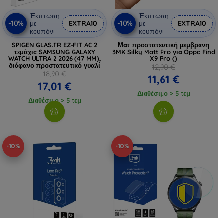
Έκπτωση
Έκπτωση
-10%
-10%
με
EXTRA10
με
EXTRA10
κουπόνι
κουπόνι
SPIGEN GLAS.TR EZ-FIT AC 2
Ματ προστατευτική μεμβράνη
τεμάχια SAMSUNG GALAXY
3MK Silky Matt Pro για Oppo Find
WATCH ULTRA 2 2026 (47 MM),
X9 Pro ()
διάφανο προστατευτικό γυαλί
12,90 €
18,90 €
11,61 €
17,01 €
Διαθέσιμο > 5 τεμ
Διαθέσιμο > 5 τεμ
-10%
-10%