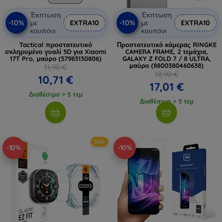
Έκπτωση
Έκπτωση
-10%
-10%
με
EXTRA10
με
EXTRA10
κουπόνι
κουπόνι
Tactical προστατευτικό
Προστατευτικό κάμερας RINGKE
σκληρυμένο γυαλί 5D για Xiaomi
CAMERA FRAME, 2 τεμάχια,
17T Pro, μαύρο (57983130806)
GALAXY Z FOLD 7 / 8 ULTRA,
μαύρο (8800380460638)
11,90 €
18,90 €
10,71 €
17,01 €
Διαθέσιμο > 5 τεμ
Διαθέσιμο > 5 τεμ
Νέο
-10%
-10%