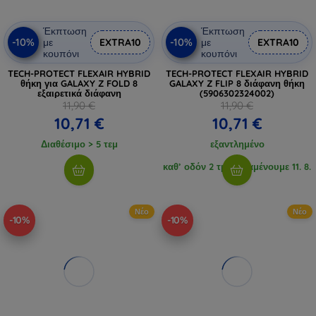
Έκπτωση
Έκπτωση
-10%
-10%
με
EXTRA10
με
EXTRA10
κουπόνι
κουπόνι
TECH-PROTECT FLEXAIR HYBRID
TECH-PROTECT FLEXAIR HYBRID
θήκη για GALAXY Z FOLD 8
GALAXY Z FLIP 8 διάφανη θήκη
εξαιρετικά διάφανη
(5906302324002)
11,90 €
11,90 €
10,71 €
10,71 €
Διαθέσιμο > 5 τεμ
εξαντλημένο
καθ’ οδόν 2 τμχ, αναμένουμε 11. 8.
2026
Νέο
Νέο
-10%
-10%