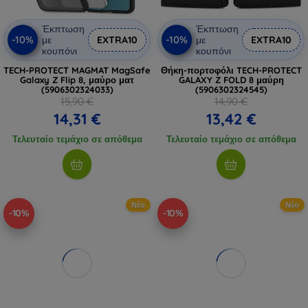
Έκπτωση
Έκπτωση
-10%
-10%
με
EXTRA10
με
EXTRA10
κουπόνι
κουπόνι
TECH-PROTECT MAGMAT MagSafe
Θήκη-πορτοφόλι TECH-PROTECT
Galaxy Z Flip 8, μαύρο ματ
GALAXY Z FOLD 8 μαύρη
(5906302324033)
(5906302324545)
15,90 €
14,90 €
14,31 €
13,42 €
Τελευταίο τεμάχιο σε απόθεμα
Τελευταίο τεμάχιο σε απόθεμα
Νέο
Νέο
-10%
-10%