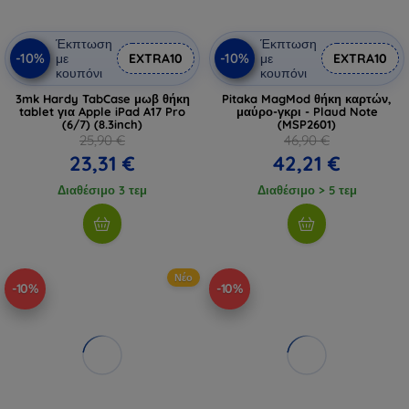
Έκπτωση
Έκπτωση
-10%
-10%
με
EXTRA10
με
EXTRA10
κουπόνι
κουπόνι
3mk Hardy TabCase μωβ θήκη
Pitaka MagMod θήκη καρτών,
tablet για Apple iPad A17 Pro
μαύρο-γκρι - Plaud Note
(6/7) (8.3inch)
(MSP2601)
25,90 €
46,90 €
23,31 €
42,21 €
Διαθέσιμο 3 τεμ
Διαθέσιμο > 5 τεμ
Νέο
-10%
-10%