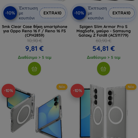
Έκπτωση
Έκπτωση
-10%
-10%
με
EXTRA10
με
EXTRA10
κουπόνι
κουπόνι
3mk Clear Case θήκη smartphone
Spigen Slim Armor Pro S
για Oppo Reno 16 F / Reno 16 FS
MagSafe, μαύρο - Samsung
(CPH2859)
Galaxy Z Fold8 (ACS11779)
10,90 €
60,90 €
9,81 €
54,81 €
Διαθέσιμο > 5 τεμ
Διαθέσιμο > 5 τεμ
Νέο
Νέο
-10%
-10%