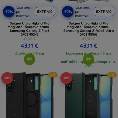
Έκπτωση
Έκπτωση
-10%
-10%
με
EXTRA10
με
EXTRA10
κουπόνι
κουπόνι
Spigen Ultra Hybrid Pro
Spigen Ultra Hybrid Pro
MagSafe, διάφανο λευκό -
MagSafe, διάφανο λευκό -
Samsung Galaxy Z Flip8
Samsung Galaxy Z Fold8 Ultra
(ACS11524)
(ACS11506)
47,90 €
47,90 €
43,11 €
43,11 €
Διαθέσιμο > 5 τεμ
Εξωτερική αποθήκη > 5 τμχ
καθ’ οδόν 1 τμχ, αναμένουμε 11. 8.
2026
Νέο
Νέο
-10%
-10%