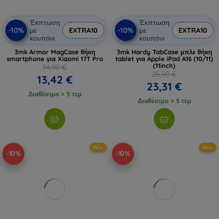
Έκπτωση
Έκπτωση
-10%
-10%
με
EXTRA10
με
EXTRA10
κουπόνι
κουπόνι
3mk Armor MagCase θήκη
3mk Hardy TabCase μπλε θήκη
smartphone για Xiaomi 17T Pro
tablet για Apple iPad A16 (10/11)
(11inch)
14,90 €
25,90 €
13,42 €
23,31 €
Διαθέσιμο > 5 τεμ
Διαθέσιμο > 5 τεμ
Νέο
Νέο
-10%
-10%