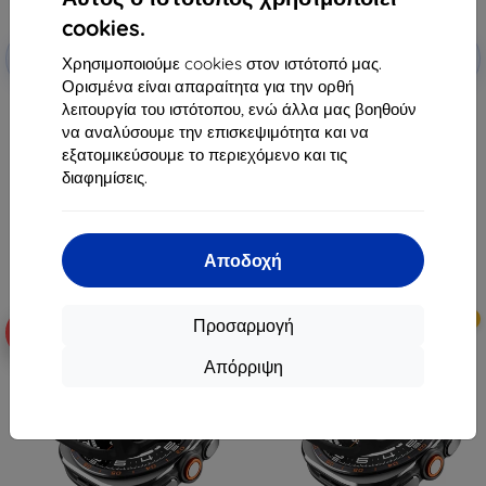
cookies.
Έκπτωση
Έκπτωση
-10%
-10%
με
EXTRA10
με
EXTRA10
Χρησιμοποιούμε cookies στον ιστότοπό μας.
κουπόνι
κουπόνι
Ορισμένα είναι απαραίτητα για την ορθή
Samsung μαγνητική θήκη
Samsung διαφανής θήκη Clear
λειτουργία του ιστότοπου, ενώ άλλα μας βοηθούν
σιλικόνης για Galaxy Z Fold 8,
Cover για Galaxy Z Fold 8 EF-
να αναλύσουμε την επισκεψιμότητα και να
πράσινη (57983131093)
QF971CTE (57983131084)
εξατομικεύσουμε το περιεχόμενο και τις
59,90 €
36,90 €
διαφημίσεις.
53,92 €
33,21 €
Διαθέσιμο > 5 τεμ
Διαθέσιμο > 5 τεμ
Αποδοχή
Νέο
Νέο
Προσαρμογή
-10%
-10%
Απόρριψη