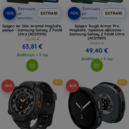
Έκπτωση
Έκπτωση
-10%
-10%
με
EXTRA10
με
EXTRA10
κουπόνι
κουπόνι
Spigen Air Skin Aramid MagSafe,
Spigen Tough Armor Pro
μαύρο - Samsung Galaxy Z Fold8
MagSafe, πράσινο αβύσσου -
Ultra (ACS11510)
Samsung Galaxy Z Fold8 Ultra
(ACS11851)
70,90 €
54,89 €
63,81 €
49,40 €
Διαθέσιμο > 5 τεμ
Διαθέσιμο > 5 τεμ
Νέο
Νέο
-10%
-10%