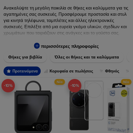
Ανακαλύψτε τη μεγάλη ποικιλία σε θήκες και καλύμματα για τις
αγαπημένες σας συσκευές. Προσφέρουμε προστασία και στυλ
για κινητά τηλέφωνα, ταμπλέτες και άλλες ηλεκτρονικές
συσκευές. Επιλέξτε από μια ευρεία γκάμα υλικών, σχεδίων και
χρωμάτων που ταιριάζουν στις ανάγκες και το γούστο σας.
Εξασφαλίστε την απόλυτη προστασία από γρατζουνιές,
πτώσεις και άλλες φθορές, ενώ παράλληλα δίνετε ένα
περισσότερες πληροφορίες
μοναδικό ύφος στις συσκευές σας. Αναβαθμίστε την εμφάνιση
Θήκες για βιβλία
Όλες οι θήκες και τα καλύμματα
και τη διάρκεια ζωής των συσκευών σας με τις κορυφαίες
λύσεις μας σε θήκες και καλύμματα.
Προτεινόμενα
Κορυφαία σε πωλήσεις
Φθηνός
Νέο
Νέο
-10%
-10%