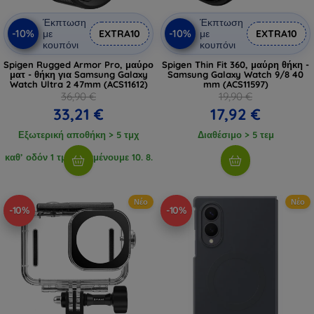
Έκπτωση
Έκπτωση
-10%
-10%
με
EXTRA10
με
EXTRA10
κουπόνι
κουπόνι
Spigen Rugged Armor Pro, μαύρο
Spigen Thin Fit 360, μαύρη θήκη -
ματ - θήκη για Samsung Galaxy
Samsung Galaxy Watch 9/8 40
Watch Ultra 2 47mm (ACS11612)
mm (ACS11597)
36,90 €
19,90 €
33,21 €
17,92 €
Εξωτερική αποθήκη > 5 τμχ
Διαθέσιμο > 5 τεμ
καθ’ οδόν 1 τμχ, αναμένουμε 10. 8.
2026
Νέο
Νέο
-10%
-10%