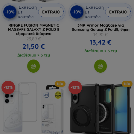
Έκπτωση
Έκπτωση
-10%
-10%
με
EXTRA10
με
EXTRA10
κουπόνι
κουπόνι
RINGKE FUSION MAGNETIC
3MK Armor MagCase για
MAGSAFE GALAXY Z FOLD 8
Samsung Galaxy Z Fold8, θήκη
εξαιρετικά διάφανο
14,90 €
23,89 €
13,42 €
21,50 €
Διαθέσιμο > 5 τεμ
Διαθέσιμο > 5 τεμ
Νέο
Νέο
-10%
-10%