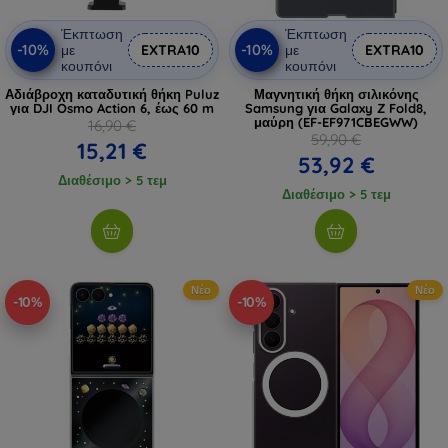
Έκπτωση
Έκπτωση
-10%
-10%
με
EXTRA10
με
EXTRA10
κουπόνι
κουπόνι
Αδιάβροχη καταδυτική θήκη Puluz
Μαγνητική θήκη σιλικόνης
για DJI Osmo Action 6, έως 60 m
Samsung για Galaxy Z Fold8,
μαύρη (EF-EF971CBEGWW)
16,90 €
59,90 €
15,21 €
53,92 €
Διαθέσιμο > 5 τεμ
Διαθέσιμο > 5 τεμ
Νέο
Νέο
-10%
-10%