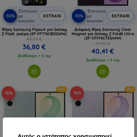
Έκπτωση
Έκπτωση
-10%
-10%
με
EXTRA10
με
EXTRA10
κουπόνι
κουπόνι
Θήκη Samsung Flipsuit για Galaxy
Διάφανη θήκη Samsung Clear
Z Flip8, μαύρη (EF-FF776CBEGWW)
Magnet για Galaxy Z Fold8 Ultra
(EF-CF976CTEGWW)
40,90 €
44,90 €
36,80 €
40,41 €
Διαθέσιμο > 5 τεμ
Διαθέσιμο > 5 τεμ
Νέο
Νέο
-10%
-10%
Αυτός ο ιστότοπος χρησιμοποιεί