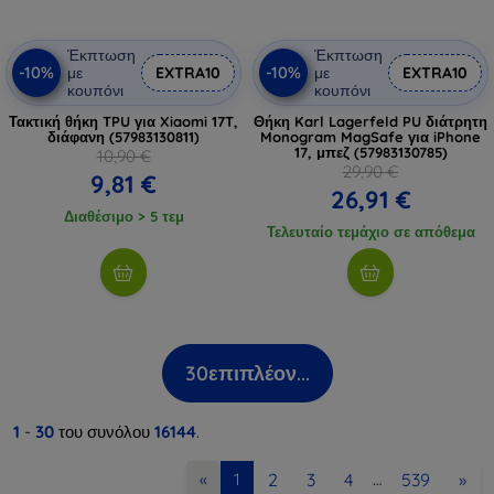
Έκπτωση
Έκπτωση
-10%
-10%
με
EXTRA10
με
EXTRA10
κουπόνι
κουπόνι
Τακτική θήκη TPU για Xiaomi 17T,
Θήκη Karl Lagerfeld PU διάτρητη
διάφανη (57983130811)
Monogram MagSafe για iPhone
17, μπεζ (57983130785)
10,90 €
29,90 €
9,81 €
26,91 €
Διαθέσιμο > 5 τεμ
Τελευταίο τεμάχιο σε απόθεμα
30
επιπλέον...
1
-
30
του συνόλου
16144
.
2
3
4
539
»
«
1
…