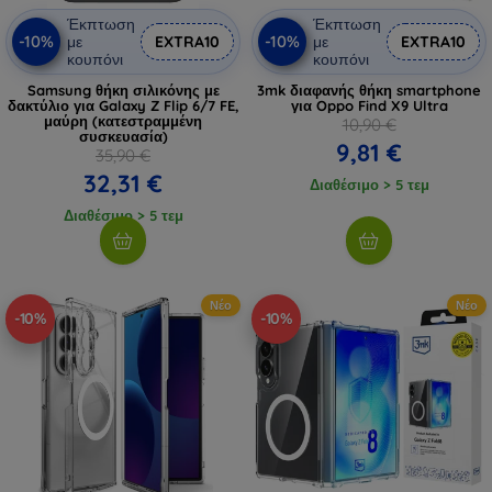
Έκπτωση
Έκπτωση
-10%
-10%
με
EXTRA10
με
EXTRA10
κουπόνι
κουπόνι
Samsung θήκη σιλικόνης με
3mk διαφανής θήκη smartphone
δακτύλιο για Galaxy Z Flip 6/7 FE,
για Oppo Find X9 Ultra
μαύρη (κατεστραμμένη
10,90 €
συσκευασία)
9,81 €
35,90 €
32,31 €
Διαθέσιμο > 5 τεμ
Διαθέσιμο > 5 τεμ
Νέο
Νέο
-10%
-10%