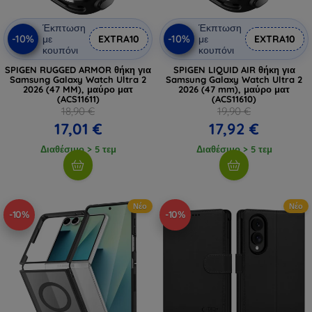
Έκπτωση
Έκπτωση
-10%
-10%
με
EXTRA10
με
EXTRA10
κουπόνι
κουπόνι
SPIGEN RUGGED ARMOR θήκη για
SPIGEN LIQUID AIR θήκη για
Samsung Galaxy Watch Ultra 2
Samsung Galaxy Watch Ultra 2
2026 (47 MM), μαύρο ματ
2026 (47 mm), μαύρο ματ
(ACS11611)
(ACS11610)
18,90 €
19,90 €
17,01 €
17,92 €
Διαθέσιμο > 5 τεμ
Διαθέσιμο > 5 τεμ
Νέο
Νέο
-10%
-10%