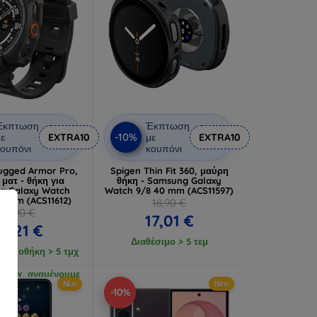
Έκπτωση
Έκπτωση
-10%
ε
EXTRA10
με
EXTRA10
ουπόνι
κουπόνι
ugged Armor Pro,
Spigen Thin Fit 360, μαύρη
ματ - θήκη για
θήκη - Samsung Galaxy
g Galaxy Watch
Watch 9/8 40 mm (ACS11597)
 47mm (ACS11612)
18,90 €
36,90 €
17,01 €
3,21 €
Διαθέσιμο > 5 τεμ
ή αποθήκη > 5 τμχ
 1 τμχ, αναμένουμε
Νέο
Νέο
0. 8. 2026
-10%