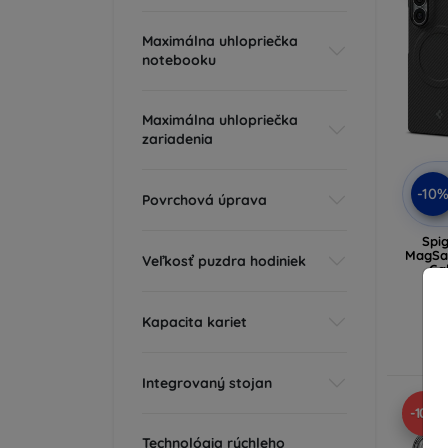
Maximálna uhlopriečka
notebooku
Maximálna uhlopriečka
zariadenia
-10
Povrchová úprava
Spig
MagSa
Veľkosť puzdra hodiniek
Ga
Kapacita kariet
Δ
Integrovaný stojan
-10%
Technológia rýchleho