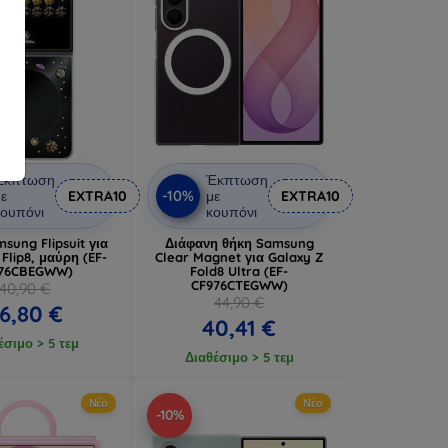
Έκπτωση
Έκπτωση
-10%
ε
EXTRA10
με
EXTRA10
ουπόνι
κουπόνι
sung Flipsuit για
Διάφανη θήκη Samsung
Flip8, μαύρη (EF-
Clear Magnet για Galaxy Z
776CBEGWW)
Fold8 Ultra (EF-
CF976CTEGWW)
40,90 €
44,90 €
6,80 €
40,41 €
έσιμο > 5 τεμ
Διαθέσιμο > 5 τεμ
Νέο
Νέο
-10%