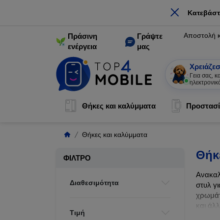
×
Κατεβάστ
Αποστολή 
Πράσινη
Γράψτε
ενέργεια
μας
Χρειάζεσ
Γεια
|
Θήκες και καλύμματα
Προστασί
Θήκες και καλύμματα
Θήκ
ΦΊΛΤΡΟ
Ανακαλ
Διαθεσιμότητα
στυλ γι
χρωμάτ
και άλ
Τιμή
ζωής τ