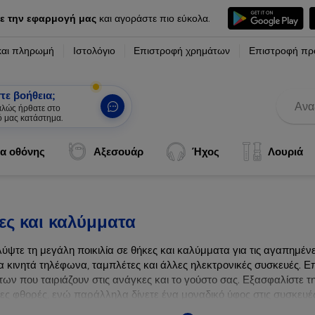
ε την εφαρμογή μας
και αγοράστε πιο εύκολα.
και πληρωμή
Ιστολόγιο
Επιστροφή χρημάτων
Επιστροφή πρ
τε βοήθεια;
α οθόνης
Αξεσουάρ
Ήχος
Λουριά
ες και καλύμματα
ύψτε τη μεγάλη ποικιλία σε θήκες και καλύμματα για τις αγαπημέ
α κινητά τηλέφωνα, ταμπλέτες και άλλες ηλεκτρονικές συσκευές. Επ
ων που ταιριάζουν στις ανάγκες και το γούστο σας. Εξασφαλίστε τ
λες φθορές, ενώ παράλληλα δίνετε ένα μοναδικό ύφος στις συσκευές
ων συσκευών σας με τις κορυφαίες λύσεις μας σε θήκες και καλύμμ