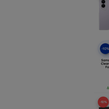
-10
Sams
Clear
Fo
Δ
-10%