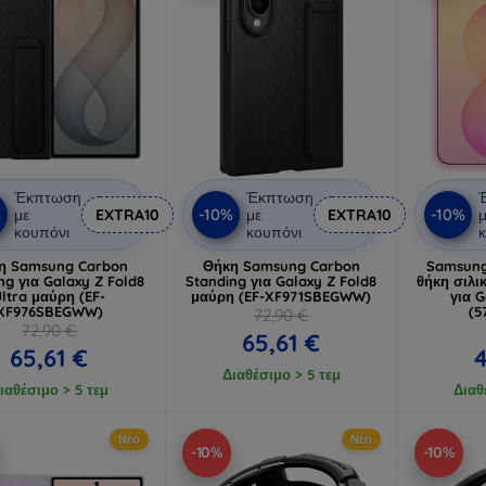
Έκπτωση
Έκπτωση
%
-10%
-10%
με
EXTRA10
με
EXTRA10
μ
κουπόνι
κουπόνι
κ
η Samsung Carbon
Θήκη Samsung Carbon
Samsung
ng για Galaxy Z Fold8
Standing για Galaxy Z Fold8
θήκη σιλι
ltra μαύρη (EF-
μαύρη (EF-XF971SBEGWW)
για G
XF976SBEGWW)
(5
72,90 €
72,90 €
65,61 €
65,61 €
4
Διαθέσιμο > 5 τεμ
ιαθέσιμο > 5 τεμ
Διαθ
Νέο
Νέο
-10%
-10%