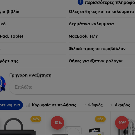
περισσότερες πληροφο
για βιβλία
Όλες οι θήκες και τα καλύμματα
ικό
Δερμάτινα καλύμματα
iPad, Tablet
MacBook, Η/Υ
s
Φιλικά προς το περιβάλλον
φόρτισης
Θήκες για έξυπνα ρολόγια
Γρήγορη αναζήτηση
Επιλέξτε
οτεινόμενα
Κορυφαία σε πωλήσεις
Φθηνός
Ακριβός
Νέο
Νέο
-10%
-10%