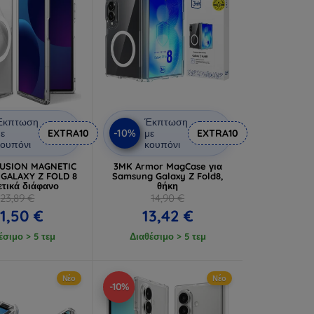
Έκπτωση
Έκπτωση
-10%
ε
EXTRA10
με
EXTRA10
ουπόνι
κουπόνι
FUSION MAGNETIC
3MK Armor MagCase για
GALAXY Z FOLD 8
Samsung Galaxy Z Fold8,
ετικά διάφανο
θήκη
23,89 €
14,90 €
1,50 €
13,42 €
έσιμο > 5 τεμ
Διαθέσιμο > 5 τεμ
Νέο
Νέο
-10%