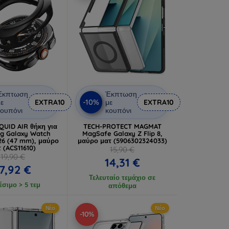
Έκπτωση
Έκπτωση
-10%
ε
EXTRA10
με
EXTRA10
ουπόνι
κουπόνι
QUID AIR θήκη για
TECH-PROTECT MAGMAT
g Galaxy Watch
MagSafe Galaxy Z Flip 8,
026 (47 mm), μαύρο
μαύρο ματ (5906302324033)
 (ACS11610)
15,90 €
19,90 €
14,31 €
7,92 €
Τελευταίο τεμάχιο σε
έσιμο > 5 τεμ
απόθεμα
Νέο
Νέο
-10%