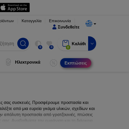
οϊόντων
Καταγγελία
Επικοινωνία
Συνδεθείτε
Καλάθι
0
0
0
Ηλεκτρονικά
Εκπτώσεις
νες σας συσκευές. Προσφέρουμε προστασία και
ιλέξτε από μια ευρεία γκάμα υλικών, σχεδίων και
ην απόλυτη προστασία από γρατζουνιές, πτώσεις
 σας. Αναβαθμίστε την εμφάνιση και τη διάρκεια
ατα.