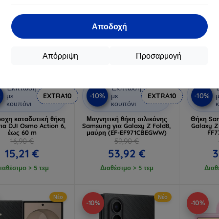
Αποδοχή
Απόρριψη
Προσαρμογή
Έκπτωση
Έκπτωση
%
-10%
-10%
με
EXTRA10
με
EXTRA10
μ
κουπόνι
κουπόνι
κ
οχη καταδυτική θήκη
Μαγνητική θήκη σιλικόνης
Θήκη Sam
για DJI Osmo Action 6,
Samsung για Galaxy Z Fold8,
Galaxy Z 
έως 60 m
μαύρη (EF-EF971CBEGWW)
FF
16,90 €
59,90 €
15,21 €
53,92 €
3
ιαθέσιμο > 5 τεμ
Διαθέσιμο > 5 τεμ
Διαθ
Νέο
Νέο
-10%
-10%