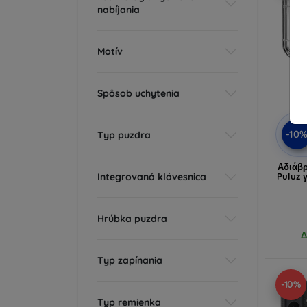
nabíjania
Motív
Spôsob uchytenia
-10
Typ puzdra
Αδιάβρ
Integrovaná klávesnica
Puluz 
Hrúbka puzdra
Δ
Typ zapínania
-10%
Typ remienka