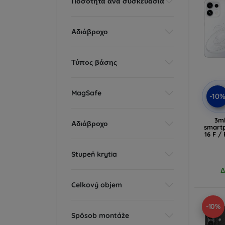
Ποσότητα ανά συσκευασία
Αδιάβροχο
Τύπος βάσης
MagSafe
-10
3m
Αδιάβροχο
smart
16 F /
Stupeň krytia
Δ
Celkový objem
-10%
Spôsob montáže