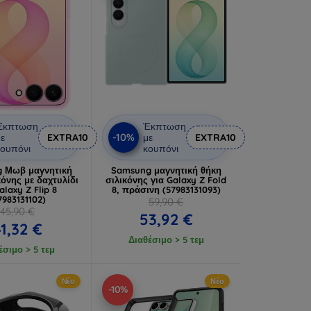
Έκπτωση
Έκπτωση
-10%
ε
EXTRA10
με
EXTRA10
ουπόνι
κουπόνι
 Μωβ μαγνητική
Samsung μαγνητική θήκη
κόνης με δαχτυλίδι
σιλικόνης για Galaxy Z Fold
alaxy Z Flip 8
8, πράσινη (57983131093)
7983131102)
59,90 €
45,90 €
53,92 €
1,32 €
Διαθέσιμο > 5 τεμ
έσιμο > 5 τεμ
Νέο
Νέο
-10%