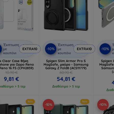
Έκπτωση
Έκπτωση
%
-10%
-10%
με
EXTRA10
με
EXTRA10
μ
κουπόνι
κουπόνι
κ
k Clear Case θήκη
Spigen Slim Armor Pro S
Spigen 
phone για Oppo Reno
MagSafe, μαύρο - Samsung
MagSafe,
 Reno 16 FS (CPH2859)
Galaxy Z Fold8 (ACS11779)
Samsung
(
10,90 €
60,90 €
9,81 €
54,81 €
ιαθέσιμο > 5 τεμ
Διαθέσιμο > 5 τεμ
Διαθ
Νέο
Νέο
-10%
-10%