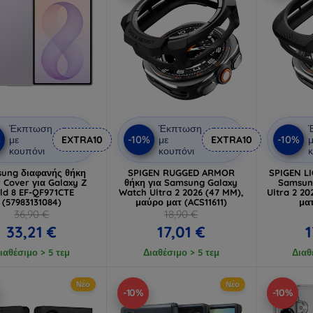
Έκπτωση
Έκπτωση
%
-10%
-10%
με
EXTRA10
με
EXTRA10
μ
κουπόνι
κουπόνι
κ
ung διαφανής θήκη
SPIGEN RUGGED ARMOR
SPIGEN LI
 Cover για Galaxy Z
θήκη για Samsung Galaxy
Samsun
ld 8 EF-QF971CTE
Watch Ultra 2 2026 (47 MM),
Ultra 2 2
(57983131084)
μαύρο ματ (ACS11611)
ματ
36,90 €
18,90 €
33,21 €
17,01 €
1
ιαθέσιμο > 5 τεμ
Διαθέσιμο > 5 τεμ
Διαθ
Νέο
Νέο
-10%
-10%