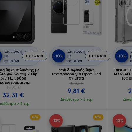
Έκπτωση
Έκπτωση
%
-10%
-10%
με
EXTRA10
με
EXTRA10
μ
κουπόνι
κουπόνι
κ
g θήκη σιλικόνης με
3mk διαφανής θήκη
RINGKE 
λιο για Galaxy Z Flip
smartphone για Oppo Find
MAGSAFE 
6/7 FE, μαύρη
X9 Ultra
εξαιρ
(κατεστραμμένη
10,90 €
συσκευασία)
35,90 €
9,81 €
2
32,31 €
Διαθέσιμο > 5 τεμ
Διαθ
ιαθέσιμο > 5 τεμ
Νέο
Νέο
-10%
-10%