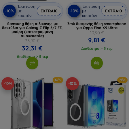
Έκπτωση
Έκπτωση
-10%
-10%
με
EXTRA10
με
EXTRA10
κουπόνι
κουπόνι
Samsung θήκη σιλικόνης με
3mk διαφανής θήκη smartphone
δακτύλιο για Galaxy Z Flip 6/7 FE,
για Oppo Find X9 Ultra
μαύρη (κατεστραμμένη
10,90 €
συσκευασία)
9,81 €
35,90 €
32,31 €
Διαθέσιμο > 5 τεμ
Διαθέσιμο > 5 τεμ
Νέο
Νέο
-10%
-10%