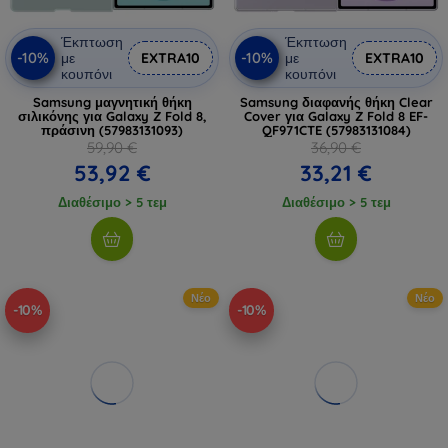
Έκπτωση
Έκπτωση
-10%
-10%
με
EXTRA10
με
EXTRA10
κουπόνι
κουπόνι
Samsung μαγνητική θήκη
Samsung διαφανής θήκη Clear
σιλικόνης για Galaxy Z Fold 8,
Cover για Galaxy Z Fold 8 EF-
πράσινη (57983131093)
QF971CTE (57983131084)
59,90 €
36,90 €
53,92 €
33,21 €
Διαθέσιμο > 5 τεμ
Διαθέσιμο > 5 τεμ
Νέο
Νέο
-10%
-10%