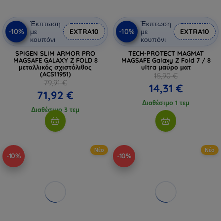
Έκπτωση
Έκπτωση
-10%
-10%
με
EXTRA10
με
EXTRA10
κουπόνι
κουπόνι
SPIGEN SLIM ARMOR PRO
TECH-PROTECT MAGMAT
MAGSAFE GALAXY Z FOLD 8
MAGSAFE Galaxy Z Fold 7 / 8
μεταλλικός σχιστόλιθος
ultra μαύρο ματ
(ACS11951)
15,90 €
79,91 €
14,31 €
71,92 €
Διαθέσιμο 1 τεμ
Διαθέσιμο 3 τεμ
Νέο
Νέο
-10%
-10%