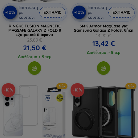
Έκπτωση
Έκπτωση
-10%
-10%
με
EXTRA10
με
EXTRA10
κουπόνι
κουπόνι
RINGKE FUSION MAGNETIC
3MK Armor MagCase για
MAGSAFE GALAXY Z FOLD 8
Samsung Galaxy Z Fold8, θήκη
εξαιρετικά διάφανο
14,90 €
23,89 €
13,42 €
21,50 €
Διαθέσιμο > 5 τεμ
Διαθέσιμο > 5 τεμ
Νέο
Νέο
-10%
-10%