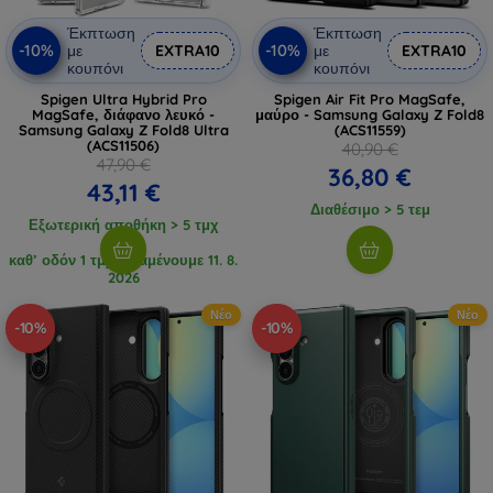
Έκπτωση
Έκπτωση
-10%
-10%
με
EXTRA10
με
EXTRA10
κουπόνι
κουπόνι
Spigen Ultra Hybrid Pro
Spigen Air Fit Pro MagSafe,
MagSafe, διάφανο λευκό -
μαύρο - Samsung Galaxy Z Fold8
Samsung Galaxy Z Fold8 Ultra
(ACS11559)
(ACS11506)
40,90 €
47,90 €
36,80 €
43,11 €
Διαθέσιμο > 5 τεμ
Εξωτερική αποθήκη > 5 τμχ
καθ’ οδόν 1 τμχ, αναμένουμε 11. 8.
2026
Νέο
Νέο
-10%
-10%