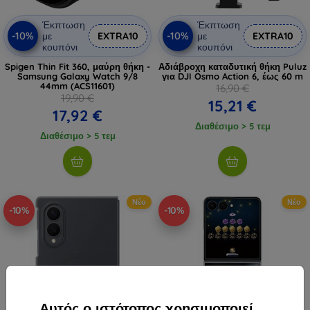
Έκπτωση
Έκπτωση
-10%
-10%
με
EXTRA10
με
EXTRA10
κουπόνι
κουπόνι
Spigen Thin Fit 360, μαύρη θήκη -
Αδιάβροχη καταδυτική θήκη Puluz
Samsung Galaxy Watch 9/8
για DJI Osmo Action 6, έως 60 m
44mm (ACS11601)
16,90 €
19,90 €
15,21 €
17,92 €
Διαθέσιμο > 5 τεμ
Διαθέσιμο > 5 τεμ
Νέο
Νέο
-10%
-10%
Αυτός ο ιστότοπος χρησιμοποιεί