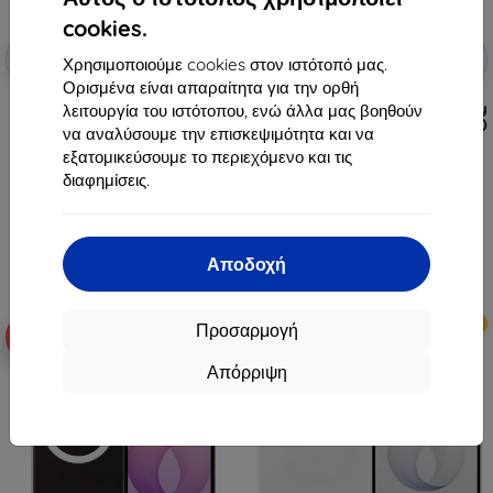
cookies.
Έκπτωση
Έκπτωση
-10%
-10%
με
EXTRA10
με
EXTRA10
Χρησιμοποιούμε cookies στον ιστότοπό μας.
κουπόνι
κουπόνι
Ορισμένα είναι απαραίτητα για την ορθή
Μαγνητική θήκη σιλικόνης
Θήκη Samsung Flipsuit για Galaxy
λειτουργία του ιστότοπου, ενώ άλλα μας βοηθούν
Samsung για Galaxy Z Fold8,
Z Flip8, μαύρη (EF-FF776CBEGWW)
να αναλύσουμε την επισκεψιμότητα και να
μαύρη (EF-EF971CBEGWW)
40,90 €
εξατομικεύσουμε το περιεχόμενο και τις
59,90 €
36,80 €
διαφημίσεις.
53,92 €
Διαθέσιμο > 5 τεμ
Διαθέσιμο > 5 τεμ
Αποδοχή
Νέο
Νέο
Προσαρμογή
-10%
-10%
Απόρριψη