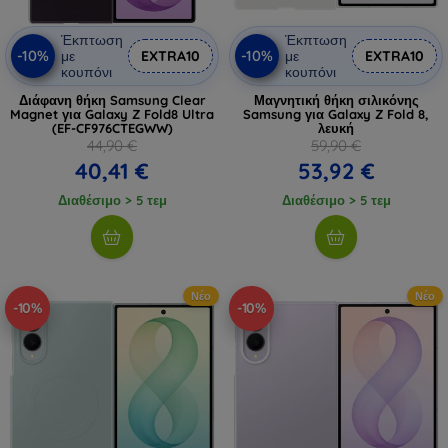
Έκπτωση
Έκπτωση
-10%
-10%
με
EXTRA10
με
EXTRA10
κουπόνι
κουπόνι
Διάφανη θήκη Samsung Clear
Μαγνητική θήκη σιλικόνης
Magnet για Galaxy Z Fold8 Ultra
Samsung για Galaxy Z Fold 8,
(EF-CF976CTEGWW)
λευκή
44,90 €
59,90 €
40,41 €
53,92 €
Διαθέσιμο > 5 τεμ
Διαθέσιμο > 5 τεμ
Νέο
Νέο
-10%
-10%