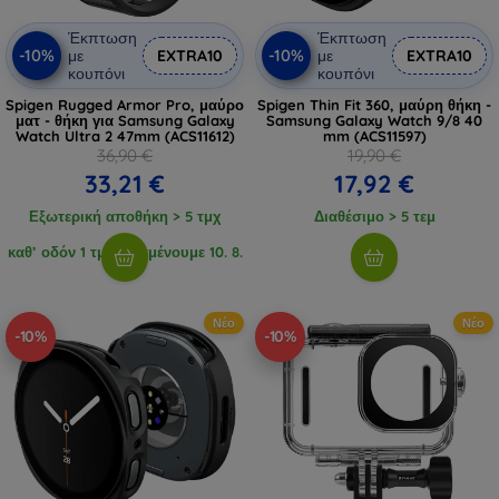
Έκπτωση
Έκπτωση
-10%
-10%
με
EXTRA10
με
EXTRA10
κουπόνι
κουπόνι
Spigen Rugged Armor Pro, μαύρο
Spigen Thin Fit 360, μαύρη θήκη -
ματ - θήκη για Samsung Galaxy
Samsung Galaxy Watch 9/8 40
Watch Ultra 2 47mm (ACS11612)
mm (ACS11597)
36,90 €
19,90 €
33,21 €
17,92 €
Εξωτερική αποθήκη > 5 τμχ
Διαθέσιμο > 5 τεμ
καθ’ οδόν 1 τμχ, αναμένουμε 10. 8.
2026
Νέο
Νέο
-10%
-10%