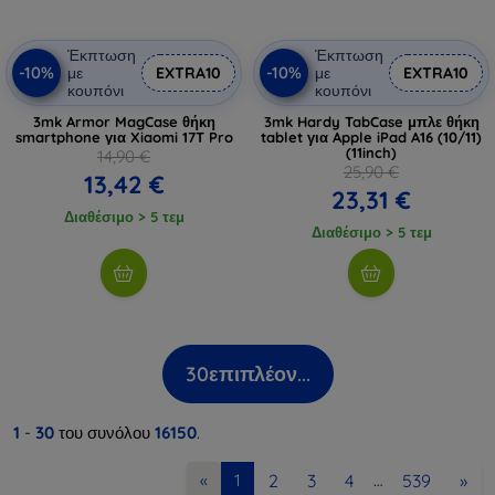
Έκπτωση
Έκπτωση
-10%
-10%
με
EXTRA10
με
EXTRA10
κουπόνι
κουπόνι
3mk Armor MagCase θήκη
3mk Hardy TabCase μπλε θήκη
smartphone για Xiaomi 17T Pro
tablet για Apple iPad A16 (10/11)
(11inch)
14,90 €
25,90 €
13,42 €
23,31 €
Διαθέσιμο > 5 τεμ
Διαθέσιμο > 5 τεμ
30
επιπλέον...
1
-
30
του συνόλου
16150
.
2
3
4
539
»
«
1
…