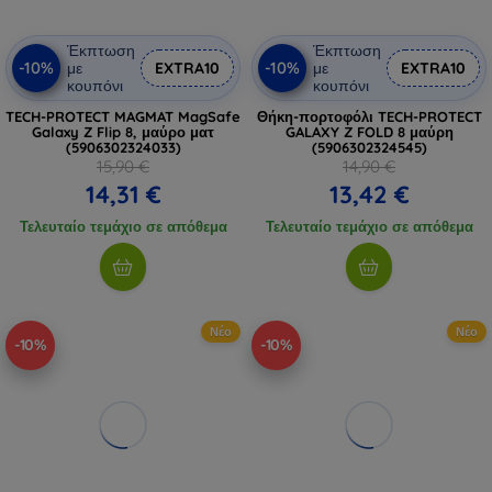
Έκπτωση
Έκπτωση
-10%
-10%
με
EXTRA10
με
EXTRA10
κουπόνι
κουπόνι
TECH-PROTECT MAGMAT MagSafe
Θήκη-πορτοφόλι TECH-PROTECT
Galaxy Z Flip 8, μαύρο ματ
GALAXY Z FOLD 8 μαύρη
(5906302324033)
(5906302324545)
15,90 €
14,90 €
14,31 €
13,42 €
Τελευταίο τεμάχιο σε απόθεμα
Τελευταίο τεμάχιο σε απόθεμα
Νέο
Νέο
-10%
-10%