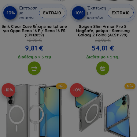
Έκπτωση
Έκπτωση
-10%
-10%
με
EXTRA10
με
EXTRA10
κουπόνι
κουπόνι
3mk Clear Case θήκη smartphone
Spigen Slim Armor Pro S
για Oppo Reno 16 F / Reno 16 FS
MagSafe, μαύρο - Samsung
(CPH2859)
Galaxy Z Fold8 (ACS11779)
10,90 €
60,90 €
9,81 €
54,81 €
Διαθέσιμο > 5 τεμ
Διαθέσιμο > 5 τεμ
Νέο
Νέο
-10%
-10%