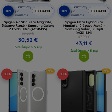
Έκπτωση
Έκπτωση
-10%
-10%
με
EXTRA10
με
EXTRA10
κουπόνι
κουπόνι
Spigen Air Skin Zero MagSafe,
Spigen Ultra Hybrid Pro
διάφανο λευκό - Samsung Galaxy
MagSafe, διάφανο λευκό -
Z Fold8 Ultra (ACS11495)
Samsung Galaxy Z Flip8
(ACS11524)
33,90 €
47,90 €
30,52 €
43,11 €
Διαθέσιμο > 5 τεμ
Διαθέσιμο > 5 τεμ
Νέο
Νέο
-10%
-10%