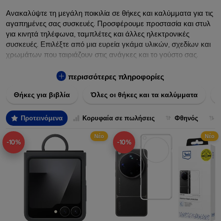
Ανακαλύψτε τη μεγάλη ποικιλία σε θήκες και καλύμματα για τις
αγαπημένες σας συσκευές. Προσφέρουμε προστασία και στυλ
για κινητά τηλέφωνα, ταμπλέτες και άλλες ηλεκτρονικές
συσκευές. Επιλέξτε από μια ευρεία γκάμα υλικών, σχεδίων και
χρωμάτων που ταιριάζουν στις ανάγκες και το γούστο σας.
Εξασφαλίστε την απόλυτη προστασία από γρατζουνιές,
πτώσεις και άλλες φθορές, ενώ παράλληλα δίνετε ένα
περισσότερες πληροφορίες
μοναδικό ύφος στις συσκευές σας. Αναβαθμίστε την εμφάνιση
Θήκες για βιβλία
Όλες οι θήκες και τα καλύμματα
και τη διάρκεια ζωής των συσκευών σας με τις κορυφαίες
λύσεις μας σε θήκες και καλύμματα.
Προτεινόμενα
Κορυφαία σε πωλήσεις
Φθηνός
Νέο
Νέο
-10%
-10%