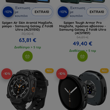
Έκπτωση
Έκπτωση
-10%
-10%
με
EXTRA10
με
EXTRA10
κουπόνι
κουπόνι
Spigen Air Skin Aramid MagSafe,
Spigen Tough Armor Pro
μαύρο - Samsung Galaxy Z Fold8
MagSafe, πράσινο αβύσσου -
Ultra (ACS11510)
Samsung Galaxy Z Fold8 Ultra
(ACS11851)
70,90 €
54,89 €
63,81 €
49,40 €
Διαθέσιμο > 5 τεμ
Διαθέσιμο > 5 τεμ
Νέο
Νέο
-10%
-10%