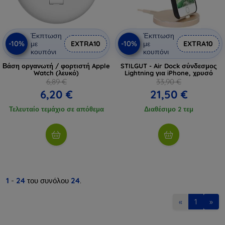
Έκπτωση
Έκπτωση
-10%
-10%
με
EXTRA10
με
EXTRA10
κουπόνι
κουπόνι
Βάση οργανωτή / φορτιστή Apple
STILGUT - Air Dock σύνδεσμος
Watch (λευκό)
Lightning για iPhone, χρυσό
6,89 €
33,90 €
6,20 €
21,50 €
Τελευταίο τεμάχιο σε απόθεμα
Διαθέσιμο 2 τεμ
1
-
24
του συνόλου
24
.
«
1
»