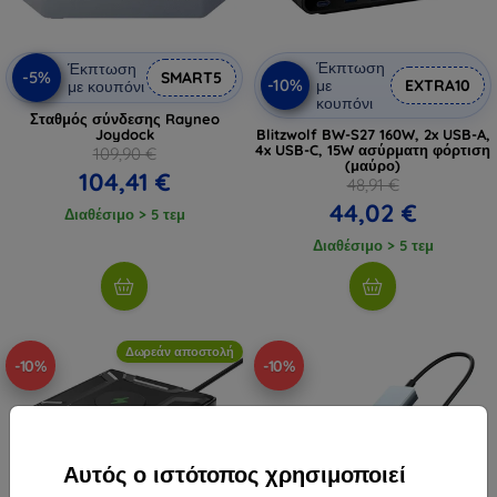
Έκπτωση
Έκπτωση
-5%
SMART5
-10%
με
EXTRA10
με κουπόνι
κουπόνι
Σταθμός σύνδεσης Rayneo
Joydock
Blitzwolf BW-S27 160W, 2x USB-A,
4x USB-C, 15W ασύρματη φόρτιση
109,90 €
(μαύρο)
104,41 €
48,91 €
44,02 €
Διαθέσιμο > 5 τεμ
Διαθέσιμο > 5 τεμ
Δωρεάν αποστολή
-10%
-10%
Αυτός ο ιστότοπος χρησιμοποιεί