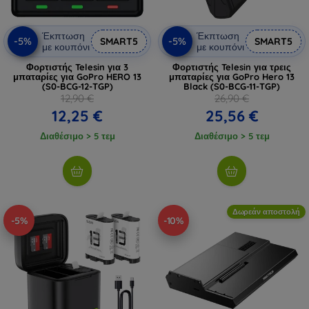
Έκπτωση
Έκπτωση
-5%
-5%
SMART5
SMART5
με κουπόνι
με κουπόνι
Φορτιστής Telesin για 3
Φορτιστής Telesin για τρεις
μπαταρίες για GoPro HERO 13
μπαταρίες για GoPro Hero 13
(S0-BCG-12-TGP)
Black (S0-BCG-11-TGP)
12,90 €
26,90 €
12,25 €
25,56 €
Διαθέσιμο > 5 τεμ
Διαθέσιμο > 5 τεμ
Δωρεάν αποστολή
-5%
-10%