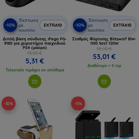
Έκπτωση
Έκπτωση
-10%
-10%
με
EXTRA10
με
EXTRA10
κουπόνι
κουπόνι
Διπλή βάση σύνδεσης iPega PG-
Σταθμός Φόρτισης Blitzwolf BW-
9180 για χειριστήριο παιχνιδιού
i100 5σε1 120W
PS4 (μαύρο)
58,90 €
15,90 €
53,01 €
5,31 €
Διαθέσιμο > 5 τεμ
Τελευταίο τεμάχιο σε απόθεμα
-10%
-5%