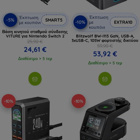
Έκπτωση
Έκπτωση
-5%
SMART5
-10%
με
EXTRA10
με κουπόνι
κουπόνι
Βάση κινητού σταθμού σύνδεσης
VITURE για Nintendo Switch 2
Blitzwolf BW-i113 GaN, USB-A,
3xUSB-C, 105W φορτιστής δικτύου
25,90 €
59,90 €
24,61 €
53,92 €
Διαθέσιμο > 5 τεμ
Διαθέσιμο > 5 τεμ
-10%
-10%