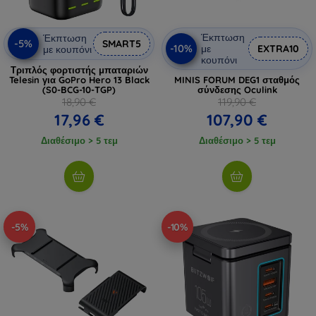
Έκπτωση
Έκπτωση
-5%
SMART5
-10%
με
EXTRA10
με κουπόνι
κουπόνι
Τριπλός φορτιστής μπαταριών
Telesin για GoPro Hero 13 Black
MINIS FORUM DEG1 σταθμός
(S0-BCG-10-TGP)
σύνδεσης Oculink
18,90 €
119,90 €
17,96 €
107,90 €
Διαθέσιμο > 5 τεμ
Διαθέσιμο > 5 τεμ
-5%
-10%