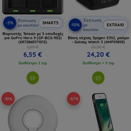
Έκπτωση
Έκπτωση
-5%
SMART5
-10%
με
EXTRA10
με κουπόνι
κουπόνι
Φορτιστής Telesin με 3 υποδοχές
για GoPro Hero 9 (GP-BCG-902)
Βάση νύχτας Spigen S352, μαύρο
(6972860171012)
- Galaxy Watch 3 (AMP01859)
6,89 €
26,90 €
6,55 €
24,20 €
Διαθέσιμο 2 τεμ
Διαθέσιμο > 5 τεμ
-10%
-37%