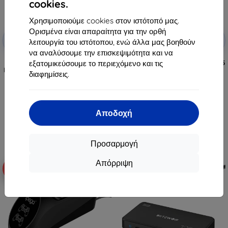
cookies.
Χρησιμοποιούμε cookies στον ιστότοπό μας.
Ορισμένα είναι απαραίτητα για την ορθή
Έκπτωση
Έκπτωση
-10%
-10%
με
EXTRA10
με
EXTRA10
λειτουργία του ιστότοπου, ενώ άλλα μας βοηθούν
κουπόνι
κουπόνι
να αναλύσουμε την επισκεψιμότητα και να
Ασύρματος φορτιστής Blitzwolf
εξατομικεύσουμε το περιεχόμενο και τις
Docking station BlitzWolf BW-TH5
BW-S28 260W, 2xUSB-A, 3xUSB-C,
10in1 USB-C (ασημί)
διαφημίσεις.
15W (μαύρος)
27,90 €
111,90 €
25,11 €
100,71 €
Διαθέσιμο > 5 τεμ
Αποδοχή
Διαθέσιμο > 5 τεμ
Προσαρμογή
Απόρριψη
-67%
-10%