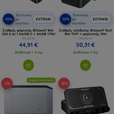
Έκπτωση
Έκπτωση
-10%
-10%
με
EXTRA10
με
EXTRA10
κουπόνι
κουπόνι
Σταθμός φόρτισης Blitzwolf BW-
Σταθμός σύνδεσης Blitzwolf 9σε1
S30 6 σε 1 4xUSB-C + 2xUSB 175W
BW-TH17 + φορτιστής 15W
49,90 €
55,90 €
44,91 €
50,31 €
Διαθέσιμο > 5 τεμ
Διαθέσιμο 3 τεμ
Δωρεάν αποστολή
-5%
-10%