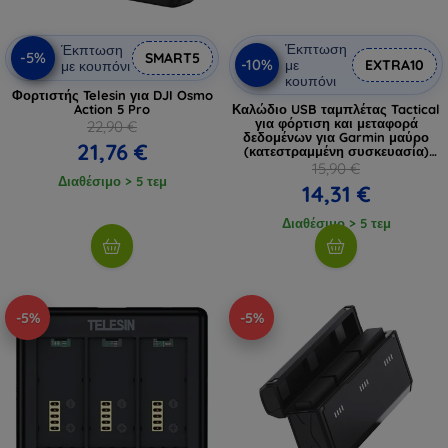
Έκπτωση
Έκπτωση
-5%
SMART5
-10%
με
EXTRA10
με κουπόνι
κουπόνι
Φορτιστής Telesin για DJI Osmo
Action 5 Pro
Καλώδιο USB ταμπλέτας Tactical
για φόρτιση και μεταφορά
22,90 €
δεδομένων για Garmin μαύρο
21,76 €
(κατεστραμμένη συσκευασία)
(57983129863)
15,90 €
Διαθέσιμο > 5 τεμ
14,31 €
Διαθέσιμο > 5 τεμ
-5%
-5%