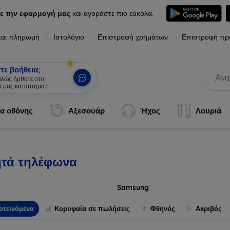
ε την εφαρμογή μας
και αγοράστε πιο εύκολα.
και πληρωμή
Ιστολόγιο
Επιστροφή χρημάτων
Επιστροφή πρ
τε βοήθεια;
καλώς ήρθατε στο
ό μας κατάστημα.
|
α οθόνης
Αξεσουάρ
Ήχος
Λουριά
ητά τηλέφωνα
Samsung
οτεινόμενα
Κορυφαία σε πωλήσεις
Φθηνός
Ακριβός