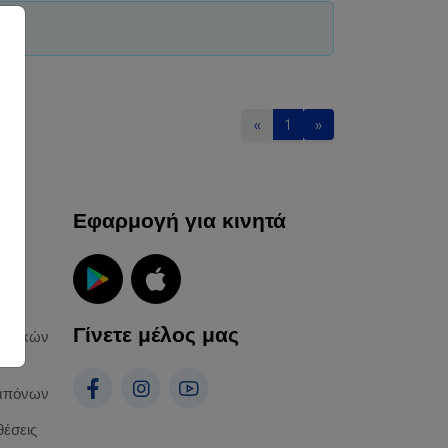
«
1
»
ες
Εφαρμογή για κινητά
Γίνετε μέλος μας
ωπικών
απόνων
θέσεις