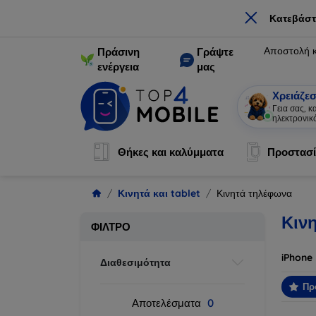
×
Κατεβάστ
Αποστολή 
Πράσινη
Γράψτε
ενέργεια
μας
Χρειάζεσ
Γεια σας, 
ηλεκτρονικ
Θήκες και καλύμματα
Προστασί
Κινητά και tablet
Κινητά τηλέφωνα
Κιν
ΦΊΛΤΡΟ
iPhone
Διαθεσιμότητα
Πρ
Αποτελέσματα
0