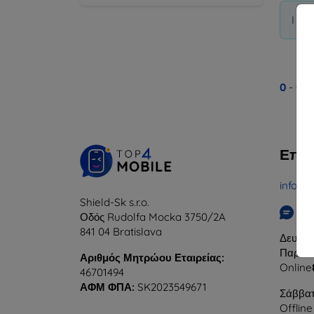
I di
0
-
0
το
Επικ
info@t
Shield-Sk s.r.o.
Γρ
Οδός Rudolfa Mocka 3750/2A
841 04 Bratislava
Δευτέρ
Παρασκ
Αριθμός Μητρώου Εταιρείας:
Online
46701494
ΑΦΜ ΦΠΑ:
SK2023549671
Σάββατ
Offline