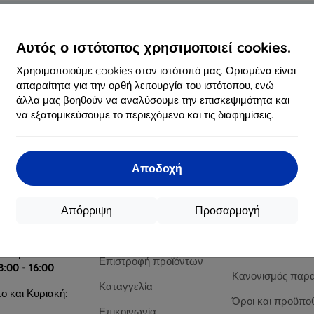
d not find any active products.
Αυτός ο ιστότοπος χρησιμοποιεί cookies.
Χρησιμοποιούμε cookies στον ιστότοπό μας. Ορισμένα είναι
απαραίτητα για την ορθή λειτουργία του ιστότοπου, ενώ
υ συνόλου
0
.
άλλα μας βοηθούν να αναλύσουμε την επισκεψιμότητα και
να εξατομικεύσουμε το περιεχόμενο και τις διαφημίσεις.
οινωνία
Αγορές
Πληροφορί
Αποδοχή
op4mobile.eu
Αποστολή και πληρωμή
Οι μάρκες μας
Απόρριψη
Προσαρμογή
Ιστολόγιο
Your cookies
άψτε μας
Επιστροφή χρημάτων
Προστασία προσ
α έως
δεδομένων
ευή:
Επιστροφή προϊόντων
8:00 - 16:00
Κανονισμός παρ
Καταγγελία
ο και Κυριακή:
Όροι και προϋπο
Επικοινωνία