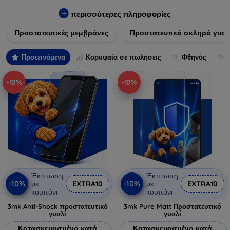
πλαστικό, παρέχουν εξαιρετική αντοχή σε γρατσουνιές, σκόνη
και πτώσεις. Επιπλέον, είναι εύκολες στην εφαρμογή και δεν
περισσότερες πληροφορίες
αφήνουν φουσκάλες, διατηρώντας την καθαρότητα και τη
Προστατευτικές μεμβράνες
Προστατευτικά σκληρά γυαλ
φωτεινότητα της οθόνης σας. Επιλέξτε από τις τελευταίες
τεχνολογικές καινοτομίες που θα καλύψουν τις ανάγκες όλων
των προτύπων συσκευών, προσφέροντας παράλληλα
Προτεινόμενα
Κορυφαία σε πωλήσεις
Φθηνός
απαράμιλλη εμπειρία χρήστη.
-10%
-10%
Έκπτωση
Έκπτωση
-10%
-10%
με
EXTRA10
με
EXTRA10
κουπόνι
κουπόνι
3mk Anti-Shock προστατευτικό
3mk Pure Matt Προστατευτικό
γυαλί
γυαλί
Κατασκευασμένο κατά
Κατασκευασμένο κατά