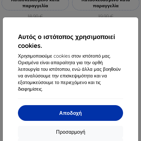
παραγγελία
παραγγελία
18,90 €
19,90 €
17,01 €
17,92 €
Διαθέσιμο > 5 τεμ
Διαθέσιμο 3 τεμ
Αυτός ο ιστότοπος χρησιμοποιεί
cookies.
Χρησιμοποιούμε cookies στον ιστότοπό μας.
1
-
4
του συνόλου
4
.
Ορισμένα είναι απαραίτητα για την ορθή
λειτουργία του ιστότοπου, ενώ άλλα μας βοηθούν
«
1
»
να αναλύσουμε την επισκεψιμότητα και να
εξατομικεύσουμε το περιεχόμενο και τις
διαφημίσεις.
Αποδοχή
Shield-Sk s.r.o.
Οδός Rudolfa Mocka 3750/2A
Προσαρμογή
841 04 Bratislava