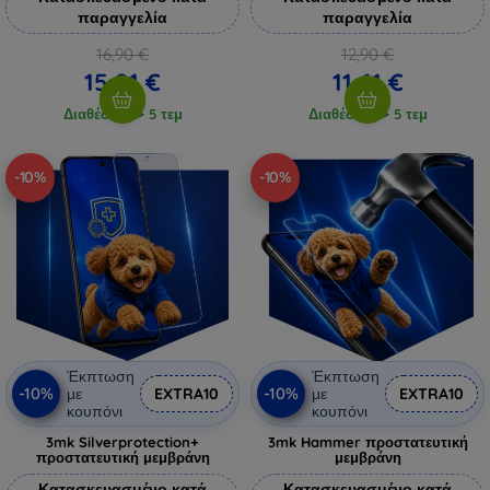
παραγγελία
παραγγελία
16,90 €
12,90 €
15,21 €
11,61 €
Διαθέσιμο > 5 τεμ
Διαθέσιμο > 5 τεμ
-10%
-10%
Έκπτωση
Έκπτωση
-10%
-10%
με
EXTRA10
με
EXTRA10
κουπόνι
κουπόνι
3mk Silverprotection+
3mk Hammer προστατευτική
προστατευτική μεμβράνη
μεμβράνη
Κατασκευασμένο κατά
Κατασκευασμένο κατά