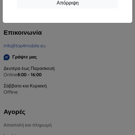
Απόρριψη
Αριθμός Μητρώου Εταιρείας:
46701494
ΑΦΜ ΦΠΑ:
SK2023549671
Επικοινωνία
info@top4mobile.eu
Γράψτε μας
Δευτέρα έως Παρασκευή:
Online
8:00 - 16:00
Σάββατο και Κυριακή:
Offline
Αγορές
Αποστολή και πληρωμή