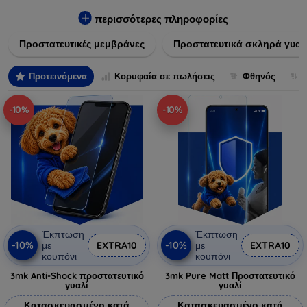
πλαστικό, παρέχουν εξαιρετική αντοχή σε γρατσουνιές, σκόνη
και πτώσεις. Επιπλέον, είναι εύκολες στην εφαρμογή και δεν
περισσότερες πληροφορίες
αφήνουν φουσκάλες, διατηρώντας την καθαρότητα και τη
Προστατευτικές μεμβράνες
Προστατευτικά σκληρά γυαλ
φωτεινότητα της οθόνης σας. Επιλέξτε από τις τελευταίες
τεχνολογικές καινοτομίες που θα καλύψουν τις ανάγκες όλων
των προτύπων συσκευών, προσφέροντας παράλληλα
Προτεινόμενα
Κορυφαία σε πωλήσεις
Φθηνός
απαράμιλλη εμπειρία χρήστη.
-10%
-10%
Έκπτωση
Έκπτωση
-10%
-10%
με
EXTRA10
με
EXTRA10
κουπόνι
κουπόνι
3mk Anti-Shock προστατευτικό
3mk Pure Matt Προστατευτικό
γυαλί
γυαλί
Κατασκευασμένο κατά
Κατασκευασμένο κατά