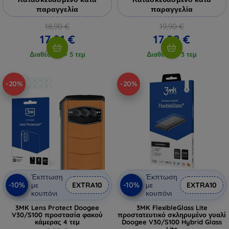
παραγγελία
παραγγελία
18,90 €
19,90 €
17,01 €
17,92 €
Διαθέσιμο > 5 τεμ
Διαθέσιμο 3 τεμ
-20%
-20%
Έκπτωση
Έκπτωση
-10%
-10%
με
EXTRA10
με
EXTRA10
κουπόνι
κουπόνι
3MK Lens Protect Doogee
3MK FlexibleGlass Lite
V30/S100 προστασία φακού
προστατευτικό σκληρυμένο γυαλί
κάμερας 4 τεμ
Doogee V30/S100 Hybrid Glass
Lite