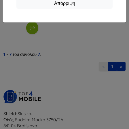
10,90 €
Απόρριψη
9,81 €
Διαθέσιμο > 5 τεμ
1
-
7
του συνόλου
7
.
«
1
»
Shield-Sk s.r.o.
Οδός Rudolfa Mocka 3750/2A
841 04 Bratislava