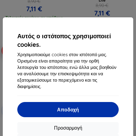
8,90 €
8,90 €
7,11 €
7,11 €
Τελευταίο τεμάχιο σε απόθεμα
Τελευταίο τεμάχιο σε απόθεμα
Αυτός ο ιστότοπος χρησιμοποιεί
cookies.
-10%
Χρησιμοποιούμε cookies στον ιστότοπό μας.
Ορισμένα είναι απαραίτητα για την ορθή
λειτουργία του ιστότοπου, ενώ άλλα μας βοηθούν
να αναλύσουμε την επισκεψιμότητα και να
εξατομικεύσουμε το περιεχόμενο και τις
διαφημίσεις.
Έκπτωση
Αποδοχή
-10%
με
EXTRA10
κουπόνι
Υβριδικό προστατευτικό γυαλί
Προσαρμογή
3MK FlexibleGlass για Doogee
V30/S100