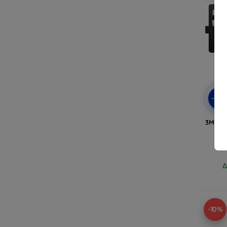
-10
3MK θ
No
Δ
-10%