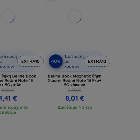
Έκπτωση
Έκπτωση
-10%
ε
EXTRA10
με
EXTRA10
ουπόνι
κουπόνι
 θήκη Beline Book
Beline Book Magnetic θήκη
mi Redmi Note 13
Xiaomi Redmi Note 13 Pro+
o+ 5G μπλε
5G κόκκινο
9,90 €
8,90 €
4,41 €
8,01 €
αίο τεμάχιο σε
Διαθέσιμο > 5 τεμ
απόθεμα