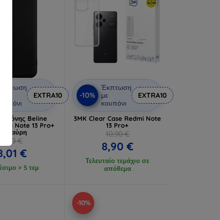
Έκπτωση
Έκπτωση
-10%
ε
EXTRA10
με
EXTRA10
ουπόνι
κουπόνι
ιλικόνης Beline
3MK Clear Case Redmi Note
edmi Note 13 Pro+
13 Pro+
5G μαύρη
10,90 €
8,90 €
8,90 €
8,01 €
Τελευταίο τεμάχιο σε
έσιμο > 5 τεμ
απόθεμα
-10%