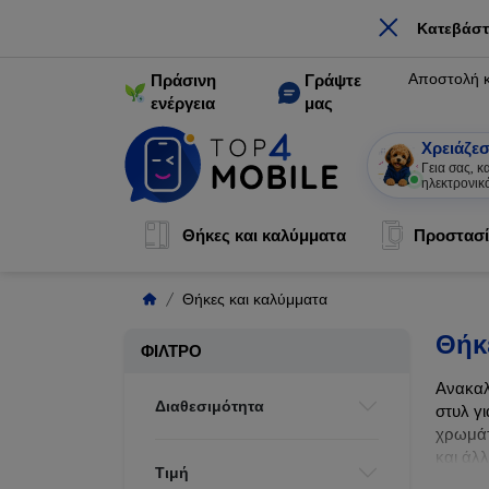
×
Κατεβάστ
Αποστολή 
Πράσινη
Γράψτε
ενέργεια
μας
Χρειάζεσ
Γεια σας, 
ηλεκτρονικ
Θήκες και καλύμματα
Προστασί
Θήκες και καλύμματα
Θήκ
ΦΊΛΤΡΟ
Ανακαλ
Διαθεσιμότητα
στυλ γι
χρωμάτ
και άλ
Τιμή
ζωής τ