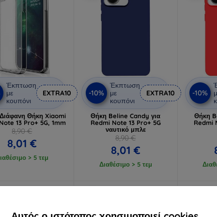
Έκπτωση
Έκπτωση
%
-10%
-10%
με
EXTRA10
με
EXTRA10
μ
κουπόνι
κουπόνι
κ
 Διάφανη Θήκη Xiaomi
Θήκη Beline Candy για
Θήκη B
Note 13 Pro+ 5G, 1mm
Redmi Note 13 Pro+ 5G
Redmi 
ναυτικό μπλε
8,90 €
8,90 €
8,01 €
8,01 €
ιαθέσιμο > 5 τεμ
Διαθέσιμο > 5 τεμ
Διαθ
-10%
-10%
Αυτός ο ιστότοπος χρησιμοποιεί cookies.