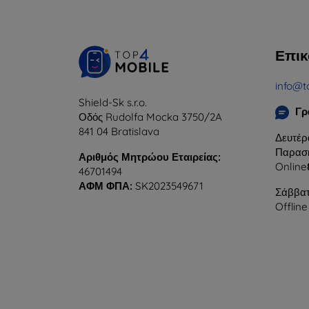
Επικ
info@t
Shield-Sk s.r.o.
Γρ
Οδός Rudolfa Mocka 3750/2A
841 04 Bratislava
Δευτέρ
Παρασκ
Αριθμός Μητρώου Εταιρείας:
Online
46701494
ΑΦΜ ΦΠΑ:
SK2023549671
Σάββατ
Offline