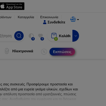
οϊόντων
Καταγγελία
Επικοινωνία
Συνδεθείτε
Καλάθι
0
0
0
Ηλεκτρονικά
Εκπτώσεις
νες σας συσκευές. Προσφέρουμε προστασία και
ιλέξτε από μια ευρεία γκάμα υλικών, σχεδίων και
ην απόλυτη προστασία από γρατζουνιές, πτώσεις
 σας. Αναβαθμίστε την εμφάνιση και τη διάρκεια
ατα.