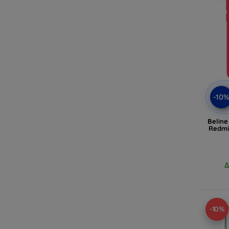
-10
Beline
Redmi
Δ
-10%