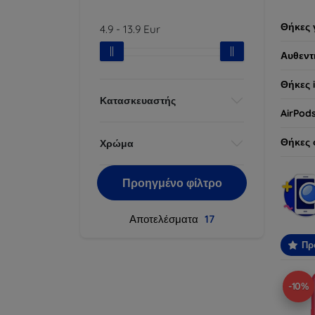
Θήκες 
4.9
-
13.9
Eur
Αυθεντ
Θήκες 
Κατασκευαστής
AirPod
Θήκες 
Χρώμα
Προηγμένο φίλτρο
Αποτελέσματα
17
Πρ
-10%