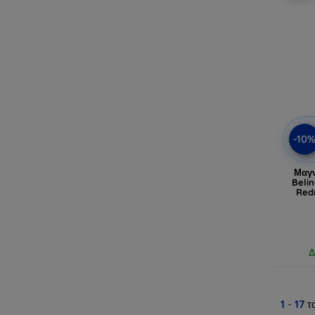
-10
Μαγν
Belin
Red
Δ
1
-
17
τ