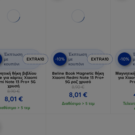
Έκπτωση
Έκπτωση
%
-10%
-10%
με
EXTRA10
με
EXTRA10
μ
κουπόνι
κουπόνι
κ
ητική θήκη βιβλίου
Beline Book Magnetic θήκη
Μαγνητική
e για κάρτες Xiaomi
Xiaomi Redmi Note 13 Pro+
για Xiao
mi Note 13 Pro+ 5G
5G ροζ χρυσό
Pr
χρυσή
8,90 €
8,90 €
8,01 €
8,01 €
Διαθέσιμο > 5 τεμ
Τελευτ
ιαθέσιμο > 5 τεμ