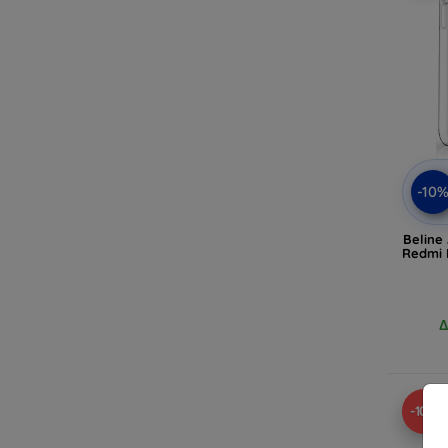
-10
Beline
Redmi 
Δ
-10%