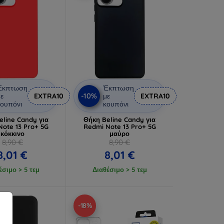
Έκπτωση
Έκπτωση
-10%
ε
EXTRA10
με
EXTRA10
ουπόνι
κουπόνι
eline Candy για
Θήκη Beline Candy για
Note 13 Pro+ 5G
Redmi Note 13 Pro+ 5G
κόκκινο
μαύρο
8,90 €
8,90 €
8,01 €
8,01 €
έσιμο > 5 τεμ
Διαθέσιμο > 5 τεμ
-18%