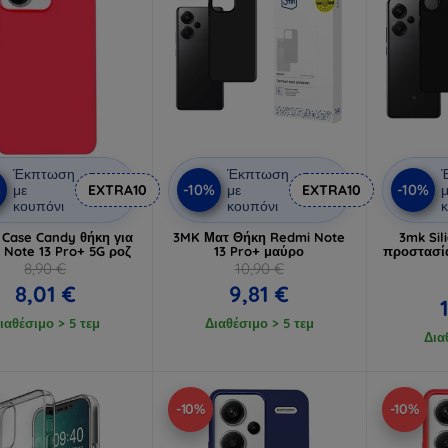
Έκπτωση
Έκπτωση
%
-10%
-10%
με
EXTRA10
με
EXTRA10
μ
κουπόνι
κουπόνι
κ
 Case Candy θήκη για
3MK Ματ Θήκη Redmi Note
3mk Sil
 Note 13 Pro+ 5G ροζ
13 Pro+ μαύρο
προστασία
8,90 €
10,90 €
8,01 €
9,81 €
ιαθέσιμο > 5 τεμ
Διαθέσιμο > 5 τεμ
Δια
-10%
-10%