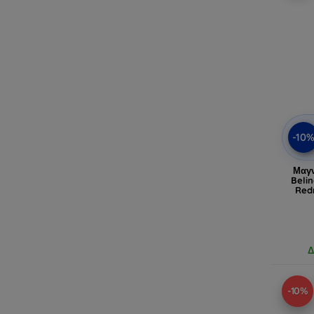
-10
Μαγν
Belin
Red
Δ
-10%