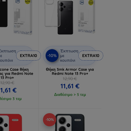
Έκπτωση
Έκπτωση
-10%
ε
EXTRA10
με
EXTRA10
ουπόνι
κουπόνι
icone Case θήκη
Θήκη 3mk Armor Case για
ς για Redmi Note
Redmi Note 13 Pro+
13 Pro+
12,90 €
12,90 €
11,61 €
11,61 €
Διαθέσιμο > 5 τεμ
θέσιμο 3 τεμ
-10%