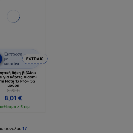
Έκπτωση
%
με
EXTRA10
κουπόνι
ητική θήκη βιβλίου
e για κάρτες Xiaomi
mi Note 13 Pro+ 5G
μαύρη
8,90 €
8,01 €
ιαθέσιμο > 5 τεμ
ου συνόλου
17
.