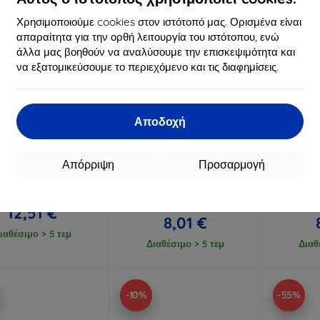
Χρησιμοποιούμε cookies στον ιστότοπό μας. Ορισμένα είναι
απαραίτητα για την ορθή λειτουργία του ιστότοπου, ενώ
άλλα μας βοηθούν να αναλύσουμε την επισκεψιμότητα και
να εξατομικεύσουμε το περιεχόμενο και τις διαφημίσεις.
Αποδοχή
Έκπτωση
Έκπτωση
%
-10%
-10%
με
EXTRA10
με
EXTRA10
μ
κουπόνι
κουπόνι
κ
Απόρριψη
Προσαρμογή
ήκη πορτοφόλι Redmi
Beline Θήκη Σιλικόνης για
Θήκη σ
te 13 Pro+ μαύρο
Xiaomi Redmi Note 13 Pro+
Xiaomi R
5G κόκκινο
13,90 €
8,90 €
12,51 €
8,01 €
ιαθέσιμο > 5 τεμ
Διαθέσιμο > 5 τεμ
Διαθ
-10%
-55%