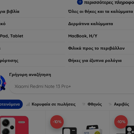
περισσότερες πληροφο
για βιβλία
Όλες οι θήκες και τα καλύμματα
ικό
Δερμάτινα καλύμματα
iPad, Tablet
MacBook, Η/Υ
s
Φιλικά προς το περιβάλλον
φόρτισης
Θήκες για έξυπνα ρολόγια
Γρήγορη αναζήτηση
Xiaomi Redmi Note 13 Pro+
οτεινόμενα
Κορυφαία σε πωλήσεις
Φθηνός
Ακριβός
-10%
-10%