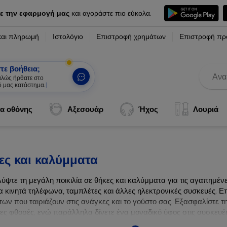
ε την εφαρμογή μας
και αγοράστε πιο εύκολα.
και πληρωμή
Ιστολόγιο
Επιστροφή χρημάτων
Επιστροφή πρ
τε βοήθεια;
καλώς ήρθατε στο
ό μας κατάστημα.
|
α οθόνης
Αξεσουάρ
Ήχος
Λουριά
ες και καλύμματα
ύψτε τη μεγάλη ποικιλία σε θήκες και καλύμματα για τις αγαπημέ
α κινητά τηλέφωνα, ταμπλέτες και άλλες ηλεκτρονικές συσκευές. Επ
ων που ταιριάζουν στις ανάγκες και το γούστο σας. Εξασφαλίστε τ
λες φθορές, ενώ παράλληλα δίνετε ένα μοναδικό ύφος στις συσκευές
ων συσκευών σας με τις κορυφαίες λύσεις μας σε θήκες και καλύμμ