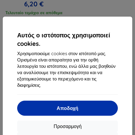
6,20 €
Τελευταίο τεμάχιο σε απόθεμα
Αυτός ο ιστότοπος χρησιμοποιεί
cookies.
Χρησιμοποιούμε cookies στον ιστότοπό μας.
1
-
3
του συνόλου
3
.
Ορισμένα είναι απαραίτητα για την ορθή
λειτουργία του ιστότοπου, ενώ άλλα μας βοηθούν
«
1
»
να αναλύσουμε την επισκεψιμότητα και να
εξατομικεύσουμε το περιεχόμενο και τις
διαφημίσεις.
Αποδοχή
Shield-Sk s.r.o.
Οδός Rudolfa Mocka 3750/2A
Προσαρμογή
841 04 Bratislava