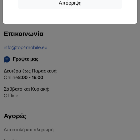
Απόρριψη
Αριθμός Μητρώου Εταιρείας:
46701494
ΑΦΜ ΦΠΑ:
SK2023549671
Επικοινωνία
info@top4mobile.eu
Γράψτε μας
Δευτέρα έως Παρασκευή:
Online
8:00 - 16:00
Σάββατο και Κυριακή:
Offline
Αγορές
Αποστολή και πληρωμή