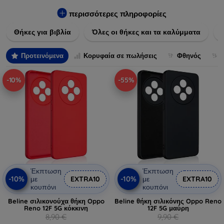
Εξασφαλίστε την απόλυτη προστασία από γρατζουνιές,
πτώσεις και άλλες φθορές, ενώ παράλληλα δίνετε ένα
περισσότερες πληροφορίες
μοναδικό ύφος στις συσκευές σας. Αναβαθμίστε την εμφάνιση
Θήκες για βιβλία
Όλες οι θήκες και τα καλύμματα
και τη διάρκεια ζωής των συσκευών σας με τις κορυφαίες
λύσεις μας σε θήκες και καλύμματα.
Προτεινόμενα
Κορυφαία σε πωλήσεις
Φθηνός
-10%
-55%
Έκπτωση
Έκπτωση
-10%
-10%
με
EXTRA10
με
EXTRA10
κουπόνι
κουπόνι
Beline σιλικονούχα θήκη Oppo
Beline θήκη σιλικόνης Oppo Reno
Reno 12F 5G κόκκινη
12F 5G μαύρη
8,90 €
9,90 €