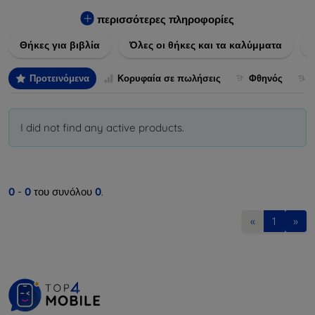
Εξασφαλίστε την απόλυτη προστασία από γρατζουνιές,
πτώσεις και άλλες φθορές, ενώ παράλληλα δίνετε ένα
περισσότερες πληροφορίες
μοναδικό ύφος στις συσκευές σας. Αναβαθμίστε την εμφάνιση
Θήκες για βιβλία
Όλες οι θήκες και τα καλύμματα
και τη διάρκεια ζωής των συσκευών σας με τις κορυφαίες
λύσεις μας σε θήκες και καλύμματα.
Προτεινόμενα
Κορυφαία σε πωλήσεις
Φθηνός
I did not find any active products.
0
-
0
του συνόλου
0
.
«
1
»