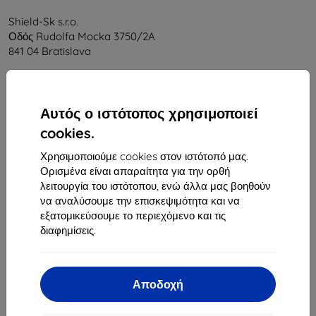
Shield-Sk s.r.o.
Οδός Rudolfa Mocka 3750/2A
841 04 Bratislava
Αριθμός Μητρώου Εταιρείας:
46701494
ΑΦΜ ΦΠΑ:
SK2023549671
Αυτός ο ιστότοπος χρησιμοποιεί
cookies.
Επικοινωνία
Χρησιμοποιούμε cookies στον ιστότοπό μας.
info@top4mobile.eu
Ορισμένα είναι απαραίτητα για την ορθή
λειτουργία του ιστότοπου, ενώ άλλα μας βοηθούν
Γράψτε μας
να αναλύσουμε την επισκεψιμότητα και να
εξατομικεύσουμε το περιεχόμενο και τις
Δευτέρα έως Παρασκευή:
διαφημίσεις.
Online
8:00 - 16:00
Σάββατο και Κυριακή:
Offline
Αποδοχή